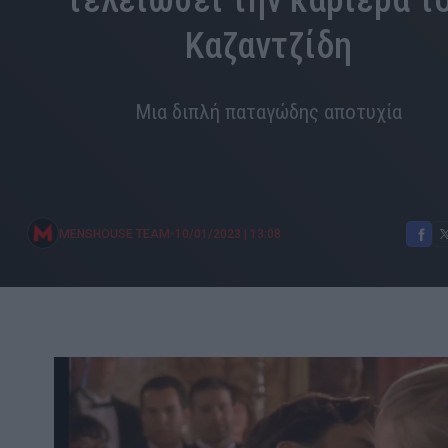
τελειώσει την καριέρα τ
Καζαντζίδη
Μια διπλή παταγώδης αποτυχία
•
MENSHOUSE TEAM
10/01/2023
|
13:08