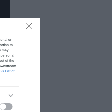
sonal or
ection to
ou may
 personal
out of the
 downstream
B’s List of