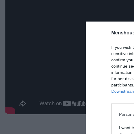
Menshous
If you wish 
sensitive in
confirm you
continue se
information 
further disc
participants
Downstream 
Persona
I want t