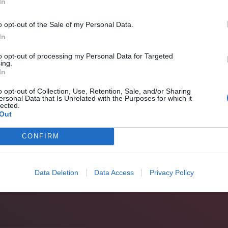
In
ικο
», είδος που γνώριζε άνθιση στην μεταπολεμική
υ κλασικού ρεμπέτικου, αντλώντας την θεματολογία
o opt-out of the Sale of my Personal Data.
 τάξη των Αθηνών. Ο καύσωνας που είχε χτυπήσει
In
η πηγή έμπνευσης του δημιουργού.
to opt-out of processing my Personal Data for Targeted
ing.
In
αι να αντιληφθείς ότι η φωνή ανήκει στον Καζαντζίδη
αγώδης αποτυχία.
Στον κόσμο δεν άρεσε, ενώ και ο
o opt-out of Collection, Use, Retention, Sale, and/or Sharing
ersonal Data that Is Unrelated with the Purposes for which it
ή αφού αρκετοί θεώρησαν ότι προσπαθούσε να
lected.
Out
Πρόδρομο Τσαουσάκη
. Επιπλέον, ο
Μανώλης Χιώτης
τι πέρα από την ομοιότητα στην φωνή, η εικόνα του μ
CONFIRM
έφερε ως νέος ο Καζαντζίδης έκανε το υποτιθέμενε
Data Deletion
Data Access
Privacy Policy