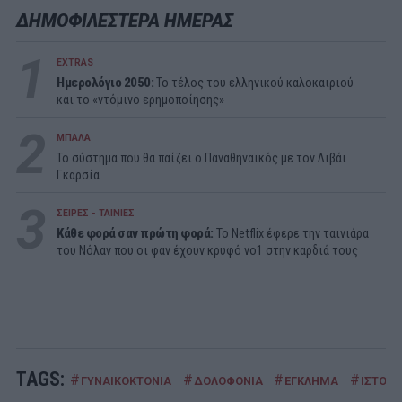
ΔΗΜΟΦΙΛΕΣΤΕΡΑ ΗΜΕΡΑΣ
1
EXTRAS
Ημερολόγιο 2050:
To τέλος του ελληνικού καλοκαιριού
και το «ντόμινο ερημοποίησης»
2
ΜΠΑΛΑ
Το σύστημα που θα παίζει ο Παναθηναϊκός με τον Λιβάι
Γκαρσία
3
ΣΕΙΡΕΣ - ΤΑΙΝΙΕΣ
Κάθε φορά σαν πρώτη φορά:
Το Netflix έφερε την ταινιάρα
του Νόλαν που οι φαν έχουν κρυφό νο1 στην καρδιά τους
TAGS:
#
#
#
#
ΓΥΝΑΙΚΟΚΤΟΝΙΑ
ΔΟΛΟΦΟΝΙΑ
ΕΓΚΛΗΜΑ
ΙΣΤΟΡΙ