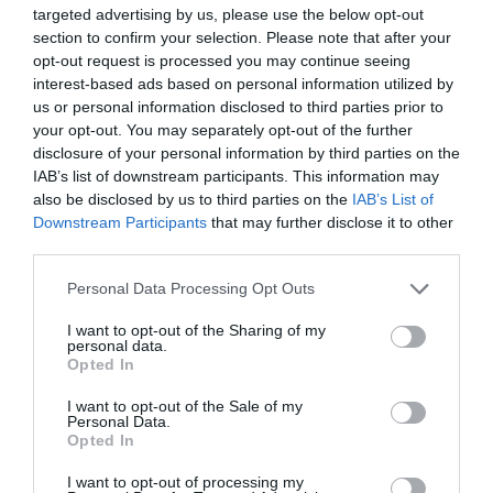
αποκεφαλίσει. Επί τέσσερις ώρες έκανε αυτή τη
targeted advertising by us, please use the below opt-out
section to confirm your selection. Please note that after your
μακάβρια διαδικασία, προτού αφήσει τα μέλη της σε
opt-out request is processed you may continue seeing
κάδο απορριμμάτων. Όταν θα τον ρωτούσαν για την
interest-based ads based on personal information utilized by
εξαφάνισή της, η απάντηση ήταν έτοιμη: «Με
us or personal information disclosed to third parties prior to
εγκατέλειψε».
your opt-out. You may separately opt-out of the further
disclosure of your personal information by third parties on the
Ο Φραντζής παραπέμφθηκε σε δίκη για ανθρωποκτονία
IAB’s list of downstream participants. This information may
also be disclosed by us to third parties on the
IAB’s List of
απο πρόθεση. Ήταν τέτοια η φρίκη του εισαγγελέα της
Downstream Participants
that may further disclose it to other
έδρας, που πρότεινε να εφαρμοστεί η θανατική ποινή
third parties.
ασχέτως αν εκείνη είχε καταργηθεί προ 15 ετών. Ο δε
Personal Data Processing Opt Outs
συνήγορος πολιτικής αγωγής τού είχε πει «πήγαινε να
αυτοκτονήσεις». Ας μην ξεχνάμε ότι εκείνη την εποχή
I want to opt-out of the Sharing of my
personal data.
δεν υπήρχαν έννοιες όπως συζυγοκτονία και
Opted In
γυναικοκτονία. Δυστυχώς τα σοκαριστικά αυτά
περιστατικά έχουν αυξηθεί ραγδαία στις μέρες μας.
I want to opt-out of the Sale of my
Personal Data.
Opted In
«Ήμουν σε κακή ψυχολογική κατάσταση. Έκανα εμετό
όταν την τεμάχιζα, σταματούσα και ξανάρχιζα. Υπήρχε
I want to opt-out of processing my