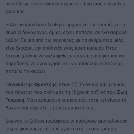
ανακάλυψε το κατακρεουργημένο σώμα μιας ακέφαλης
γυναίκας.
Η Αστυνομία δυσκολεύθηκε αρχικά να ταυτοποιήσει το
θύμα. Ο δολοφόνος, όμως, είχε υποπέσει σε ένα σοβαρό
λάθος. Σε μία από τις σακούλες με τα ανθρώπινα μέλη,
είχε ξεχάσει την απόδειξη ενός κρεοπωλείου. Ήταν
ζήτημα χρόνου να συλληφθεί, επομένως αποφάσισε να
παραδοθεί, να ομολογήσει και να αποκαλύψει πού είχε
πετάξει το κεφάλι.
Παναγιώτης Φραντζής
, ετών 27. Το όνομα και η ηλικία
του τέρατος που σκότωσε τη 18χρονη σύζυγό του,
Ζωή
Γαρμανή
. Μία πανέμορφη κοπέλα που τότε τελείωνε το
Λύκειο και είχε όλη τη ζωή μπροστά της.
Εκείνος τη ζήλευε παράφορα, οι καβγάδες αποτελούσαν
συχνό φαινόμενο, ώσπου έγινε αυτό το αποτρόπαιο