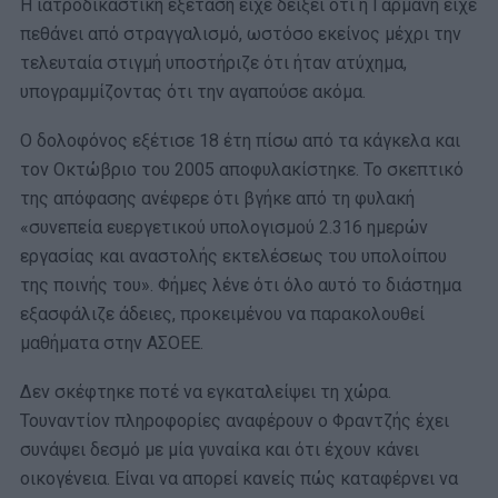
Η ιατροδικαστική εξέταση είχε δείξει ότι η Γαρμανή είχε
πεθάνει από στραγγαλισμό, ωστόσο εκείνος μέχρι την
τελευταία στιγμή υποστήριζε ότι ήταν ατύχημα,
υπογραμμίζοντας ότι την αγαπούσε ακόμα.
Ο δολοφόνος εξέτισε 18 έτη πίσω από τα κάγκελα και
τον Οκτώβριο του 2005 αποφυλακίστηκε. Το σκεπτικό
της απόφασης ανέφερε ότι βγήκε από τη φυλακή
«συνεπεία ευεργετικού υπολογισμού 2.316 ημερών
εργασίας και αναστολής εκτελέσεως του υπολοίπου
της ποινής του». Φήμες λένε ότι όλο αυτό το διάστημα
εξασφάλιζε άδειες, προκειμένου να παρακολουθεί
μαθήματα στην ΑΣΟΕΕ.
Δεν σκέφτηκε ποτέ να εγκαταλείψει τη χώρα.
Τουναντίον πληροφορίες αναφέρουν ο Φραντζής έχει
συνάψει δεσμό με μία γυναίκα και ότι έχουν κάνει
οικογένεια. Είναι να απορεί κανείς πώς καταφέρνει να