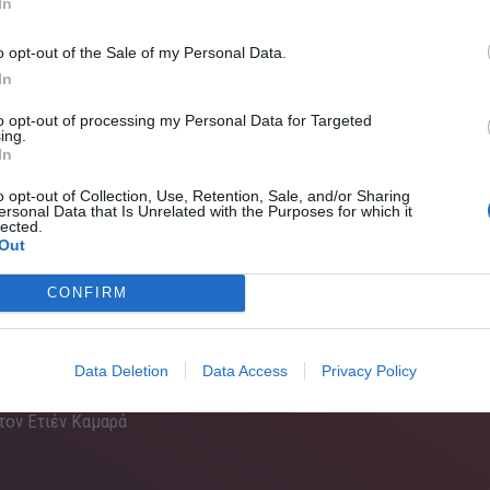
In
 έγραψε ειδικά για την περίσταση, η αλήθεια είναι
 τον Έλληνα καλλιτέχνη που εμπνέεται συχνά από τα
o opt-out of the Sale of my Personal Data.
ν επικαιρότητα και σκαρώνει τραγουδάρες…
In
to opt-out of processing my Personal Data for Targeted
ιμάζει τον πρώτο του δίσκο της νέας χιλιετίας. Είχαν
ing.
In
 «Η παρέλαση», «Η ζωή μόνο έτσι είναι ωραία» και τα
πε ένα κομμάτι που θα ένωνε και θα έδενε τα πάντα.
o opt-out of Collection, Use, Retention, Sale, and/or Sharing
ersonal Data that Is Unrelated with the Purposes for which it
κλασή του, έχοντας στο μυαλό του ότι ιδανικά θα το
lected.
Out
CONFIRM
Data Deletion
Data Access
Privacy Policy
 τον Ετιέν Καμαρά