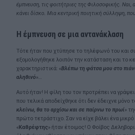
έμπνευση, τις φοιτήτριες της Φιλοσοφικής. Ναι, α
κάνει δίσκο. Μια κεντρική ποιητική σύλληψη, πο
Η έμπνευση σε μια αντανάκλαση
Τότε ήταν που χτύπησε το τηλέφωνό του και συ
εξομολογήθηκε λοιπόν την κατάσταση και το κε
χαρακτηριστικά: «
Βλέπω τη φάτσα μου στο πιάνο
αληθινό
»…
Αυτό ήταν! Η φίλη του τον προτρέπει να γράψει
που τελικά αποδείχθηκε ότι δεν έδειχνε μόνο τ
κλείνω, θα το αρχίσω και σε παίρνω το πρωί
» τη
πρώτο τετράστιχο. Σαν να είχε βάλει ένα μικρό
«
Καθρέφτης
» ήταν έτοιμος! Ο Φοίβος Δεληβορ