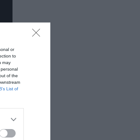
sonal or
ection to
ou may
 personal
out of the
 downstream
B’s List of