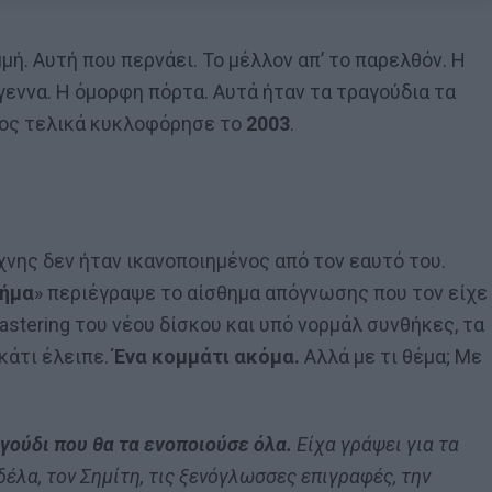
μή. Αυτή που περνάει. Το μέλλον απ’ το παρελθόν. Η
εννα. Η όμορφη πόρτα. Αυτά ήταν τα τραγούδια τα
οίος τελικά κυκλοφόρησε το
2003
.
χνης δεν ήταν ικανοποιημένος από τον εαυτό του.
ήμα
» περιέγραψε το αίσθημα απόγνωσης που τον είχε
astering του νέου δίσκου και υπό νορμάλ συνθήκες, τα
 κάτι έλειπε.
Ένα κομμάτι ακόμα.
Αλλά με τι θέμα; Με
γούδι που θα τα ενοποιούσε όλα.
Είχα γράψει για τα
δέλα, τον Σημίτη, τις ξενόγλωσσες επιγραφές, την