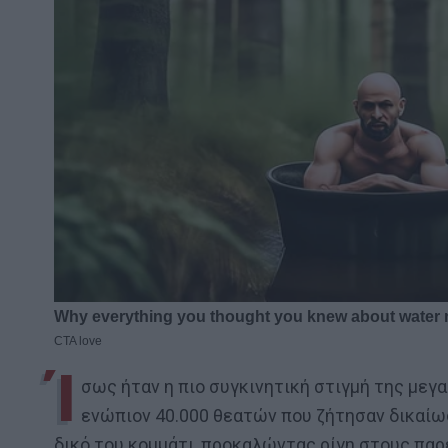
Ί
σως ήταν η πιο συγκινητική στιγμή της μεγ
ενώπιον 40.000 θεατών που ζήτησαν δικαίωσ
δικό του κομμάτι, προκαλώντας ρίγη στους πα