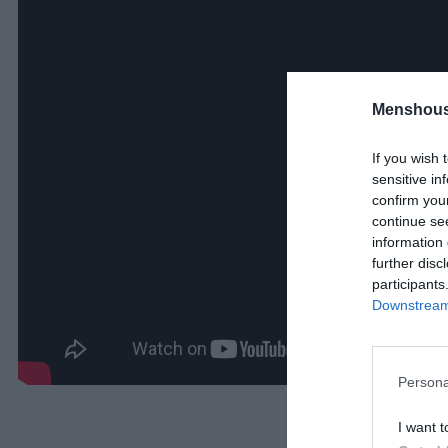
Menshous
If you wish 
sensitive in
confirm you
continue se
information 
further disc
participants
Downstream 
Persona
I want t