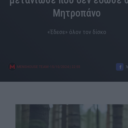
μετάνιωσε που δεν έδωσε 
Μητροπάνο
«Έδεσε» όλον τον δίσκο
•
MENSHOUSE TEAM
15/10/2024
|
22:55