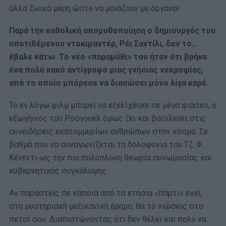
άλλα ζωικά μέρη ώστε να μοιάζουν με όργανα!
Παρά την καθολική απομυθοποίηση ο δημιουργός του
υποτιθέμενου ντοκιμαντέρ, Ρέι Σαντίλι, δεν το…
έβαλε κάτω. Το νέο «παραμύθι» του ήταν ότι βρήκε
ένα πολύ κακό αντίγραφο μιας γνήσιας νεκροψίας,
από το οποίο μπόρεσε να διασώσει μόνο λίγα καρέ.
Το εν λόγω φιλμ μπορεί να εξελίχθηκε σε μέγα φιάσκο, ο
εξωγήινος του Ρόσγουελ όμως ζει και βασιλεύει στις
συνειδήσεις εκατομμυρίων ανθρώπων στον κόσμο. Σε
βαθμό που να συναγωνίζεται τη δολοφονία του Τζ. Φ.
Κένεντι ως την πιο πολύπλοκη θεωρία συνωμοσίας και
κυβερνητικής συγκάλυψης.
Αν παραστείς σε κάποια από τα ετήσια «πάρτι» εκεί,
στη μυστηριακή μεξικανική έρημο, θα το νιώσεις στο
πετσί σου. Διαπιστώνοντας ότι δεν θέλει και πολύ να