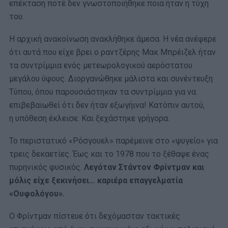
επέκταση ποτέ δεν γνωστοποιήθηκε ποια ήταν η τύχη
του.
Η αρχική ανακοίνωση ανακλήθηκε άμεσα. Η νέα ανέφερε
ότι αυτά που είχε βρει ο ραντζέρης Μακ Μπρέιζελ ήταν
τα συντρίμμια ενός μετεωρολογικού αερόστατου
μεγάλου ύψους. Διοργανώθηκε μάλιστα και συνέντευξη
Τύπου, όπου παρουσιάστηκαν τα συντρίμμια για να
επιβεβαιωθεί ότι δεν ήταν εξωγήινα! Κατόπιν αυτού,
η υπόθεση έκλεισε. Kαι ξεχάστηκε γρήγορα.
Το περιστατικό «Ρόσγουελ» παρέμεινε στο «ψυγείο» για
τρεις δεκαετίες. Έως και το 1978 που το ξέθαψε ένας
πυρηνικός φυσικός.
Λεγόταν Στάντον Φρίντμαν και
μόλις είχε ξεκινήσει… καριέρα επαγγελματία
«Ουφολόγου».
Ο Φρίντμαν πίστευε ότι δεχόμασταν τακτικές