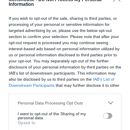
Information
If you wish to opt-out of the sale, sharing to third parties, or
processing of your personal or sensitive information for
targeted advertising by us, please use the below opt-out
section to confirm your selection. Please note that after your
opt-out request is processed you may continue seeing
interest-based ads based on personal information utilized by
us or personal information disclosed to third parties prior to
your opt-out. You may separately opt-out of the further
disclosure of your personal information by third parties on the
IAB’s list of downstream participants. This information may
also be disclosed by us to third parties on the
IAB’s List of
Downstream Participants
that may further disclose it to other
third parties.
Personal Data Processing Opt Outs
Το ορατό «καστ» αποτελούνταν από τρία άτομα. Δύο
I want to opt-out of the Sharing of my
άνδρες, με στολές αντιμετώπισης βιολογικού κινδύνου,
personal data.
Opted In
έκαναν τη νεκροψία. Ένας τρίτος με μάσκα, κάλυμμα