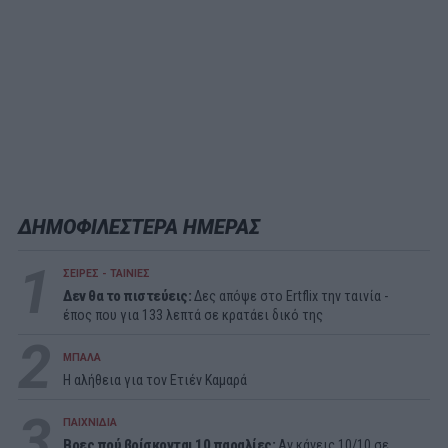
ΔΗΜΟΦΙΛΕΣΤΕΡΑ ΗΜΕΡΑΣ
1
ΣΕΙΡΕΣ - ΤΑΙΝΙΕΣ
Δεν θα το πιστεύεις:
Δες απόψε στο Ertflix την ταινία -
έπος που για 133 λεπτά σε κρατάει δικό της
2
ΜΠΑΛΑ
Η αλήθεια για τον Ετιέν Καμαρά
3
ΠΑΙΧΝΙΔΙΑ
Βρες πού βρίσκονται 10 παραλίες:
Αν κάνεις 10/10 σε