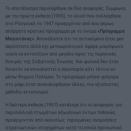
Το αποτέλεσμα περιλήφθηκε σε δύο αναφορές. Σύμφωνα
με την πρώτη έκθεση (1995), το υλικό που συλλέχθηκε
στο Ρόσγουελ το 1947 προερχόταν από ένα άκρως
απόρρητο κρατικό πρόγραμμα με το όνομα
«Πρόγραμμα
Μεγιστάνας».
Αποκάλυπτε ότι το αντικείμενο ήταν μεν
αερόστατο αλλά όχι μετεωρολογικό: έφερε μικρόφωνα
ικανά να εντοπίζουν από μεγάλο ύψος τις πυρηνικές
δοκιμές της Σοβιετικής Ένωσης. Και φυσικά δεν ήταν
δυνατόν να επικαλεστεί η αεροπορία κάτι τέτοιο εν
μέσω Ψυχρού Πολέμου. Το πρόγραμμα μπήκε γρήγορα
στο ράφι όταν ανακαλύφθηκαν άλλες, πιο αξιόπιστες
μέθοδοι εντοπισμού.
Η δεύτερη έκθεση (1997) κατέληγε ότι οι αναφορές για
περισυλλογή πτωμάτων εξωγήινων όντων πιθανώς
προέρχονταν από ακουσίως ταραγμένες αναμνήσεις
στρατιωτικών ατυχημάτων κατά τα οποία προσωπικό