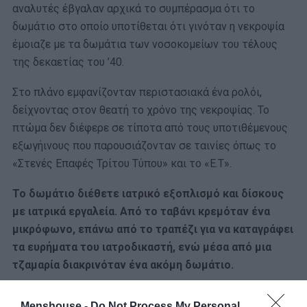
αναλυτές έβγαλαν αρχικά το συμπέρασμα ότι το
δωμάτιο στο οποίο υποτίθεται ότι γινόταν η νεκροψία
έμοιαζε με τα δωμάτια των νοσοκομείων του τέλους
της δεκαετίας του ’40.
Στο πλάνο εμφανίζονταν περιστασιακά ένα ρολόι,
δείχνοντας στον θεατή το χρόνο της νεκροψίας. Το
πτώμα δεν διέφερε σε τίποτα από τους υποτιθέμενους
εξωγήινους που παρουσιάζονταν σε ταινίες όπως το
«Στενές Επαφές Τρίτου Τύπου» και το «Ε.Τ».
Το δωμάτιο διέθετε ιατρικό εξοπλισμό και δίσκους
με ιατρικά εργαλεία. Από το ταβάνι κρεμόταν ένα
μικρόφωνο, επάνω από το τραπέζι για να καταγράφει
τα ευρήματα του ιατροδικαστή, ενώ μέσα από μια
τζαμαρία διακρινόταν ένα ακόμη δωμάτιο.
Menshouse -
Do Not Process My Personal