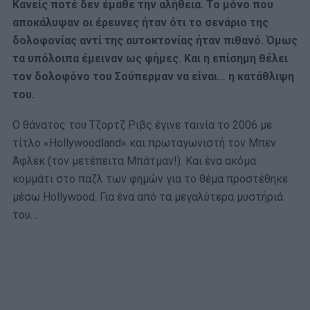
Κανείς ποτέ δεν έμαθε την αλήθεια. Το μόνο που
αποκάλυψαν οι έρευνες ήταν ότι το σενάριο της
δολοφονίας αντί της αυτοκτονίας ήταν πιθανό. Όμως
τα υπόλοιπα έμειναν ως φήμες. Και η επίσημη θέλει
τον δολοφόνο του Σούπερμαν να είναι… η κατάθλιψη
του.
Ο θάνατος του Τζορτζ Ριβς έγινε ταινία το 2006 με
τίτλο «Hollywoodland» και πρωταγωνιστή τον Μπεν
Άφλεκ (τον μετέπειτα Μπάτμαν!). Και ένα ακόμα
κομμάτι στο παζλ των φημών για το θέμα προστέθηκε
μέσω
Hollywood.
Για ένα από τα μεγαλύτερα μυστήριά
του…