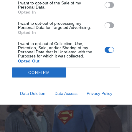
I want to opt-out of the Sale of my
του σαλονιού και η άλλη βρέθηκε σε δοκάρι του
Personal Data.
ταβανιού.
Opted In
I want to opt-out of processing my
Είτε ο Ριβς είχε όντως αυτοκτονήσει και σαν άθλιος
Personal Data for Targeted Advertising.
σκοπευτής τα είχε καταφέρει με την τρίτη ή κάποιος
Opted In
άλλος, κάποια στιγμή, είχε χρησιμοποιήσει το ίδιο όπλο
I want to opt-out of Collection, Use,
σε μια άλλη φάση. Η αρραβωνιαστικιά του και οι φίλοι
Retention, Sale, and/or Sharing of my
Personal Data that Is Unrelated with the
του πάντως άκουσαν μόλις έναν πυροβολισμό. Ή,
Purposes for which it was collected.
Opted Out
τουλάχιστον, έτσι ισχυρίζονται.
CONFIRM
Data Deletion
Data Access
Privacy Policy