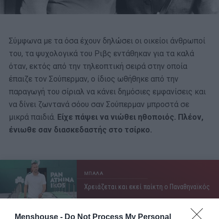
Σύμφωνα με τα όσα έχουν δηλώσει οι οικείοι άνθρωποί
του, τα ψυχολογικά του Ριβς εντάθηκαν για τα καλά
όταν, εκτός από την τηλεοπτική σειρά στην οποία
έπαιζε τον Σούπερμαν, ο ίδιος ωθήθηκε από την
παραγωγή του σίριαλ να κάνει δημόσιες εμφανίσεις και
να δίνει ζωντανά σόου σαν Σούπερμαν μπροστά σε
μικρά παιδιά.
Είχε πάψει να νιώθει ηθοποιός. Πλέον,
ένιωθε σαν διασκεδαστής στο τσίρκο.
ΜΠΑΛΑ
Χρειάζεται και εκεί παίκτη ο Παναθηναϊκός
Menshouse -
Do Not Process My Personal