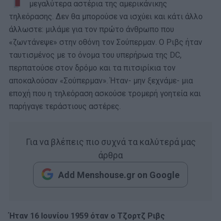
μεγαλύτερα αστέρια της αμερικάνικης
τηλεόρασης. Δεν θα μπορούσε να ισχύει και κάτι άλλο
άλλωστε: μιλάμε για τον πρώτο άνθρωπο που
«ζωντάνεψε» στην οθόνη τον Σούπερμαν. Ο Ριβς ήταν
ταυτισμένος με το όνομα του υπερήρωα της
DC,
περπατούσε στον δρόμο και τα πιτσιρίκια τον
αποκαλούσαν «Σούπερμαν». Ήταν- μην ξεχνάμε- μια
εποχή που η τηλεόραση ασκούσε τρομερή γοητεία και
παρήγαγε τεράστιους αστέρες.
Για να βλέπεις πιο συχνά τα καλύτερά μας
άρθρα
Add Menshouse.gr on Google
Ήταν 16 Ιουνίου 1959 όταν ο Τζορτζ Ριβς