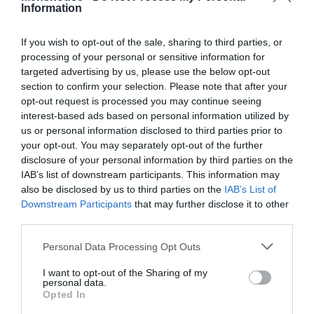
Information
«Ο Σούπερμαν αυτοκτόνησε», έγραψαν οι εφημερίδες
μετά τον θάνατό του και την επίσημη ετυμηγορία της
If you wish to opt-out of the sale, sharing to third parties, or
αστυνομίας ότι ο Ριβς, που ήταν γνωστό πως είχε
processing of your personal or sensitive information for
targeted advertising by us, please use the below opt-out
κατάθλιψη,αποφάσισε να τερματίσει τη ζωή του.
Ο
section to confirm your selection. Please note that after your
45χρονος φέρεται να έβαλε ένα όπλο στο κεφάλι του
opt-out request is processed you may continue seeing
και να πάτησε τη σκανδάλη ενώ βρισκόταν στο
interest-based ads based on personal information utilized by
δωμάτιο του.
Την ίδια στιγμή, η αρραβωνιαστικιά του
us or personal information disclosed to third parties prior to
your opt-out. You may separately opt-out of the further
βρισκόταν στο σπίτι με κοινούς τους φίλους. Όταν
disclosure of your personal information by third parties on the
άκουσαν τον πυροβολισμό έτρεξαν και τον βρήκαν
IAB’s list of downstream participants. This information may
νεκρό.
also be disclosed by us to third parties on the
IAB’s List of
Downstream Participants
that may further disclose it to other
Η μητέρα του Ριβς δεν πίστεψε ποτέ πως ο γιος της
third parties.
αυτοκτόνησε και απευθύνθηκε σε ιδιωτικό ντετέκτιβ
Personal Data Processing Opt Outs
για να διαλευκάνει την υπόθεση. Όπως έγινε γνωστό
από τις αντίστοιχες έρευνες, στο δωμάτιο υπήρχαν
I want to opt-out of the Sharing of my
personal data.
άλλες δύο σφαίρες από το ίδιο όπλο.
Η μία είχε
Opted In
διαπεράσει το πάτωμα και είχε σφηνωθεί στον τοίχο