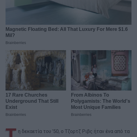
Τ
η δεκαετία του ’50, ο Τζορτζ Ριβς ήταν ένα από τα