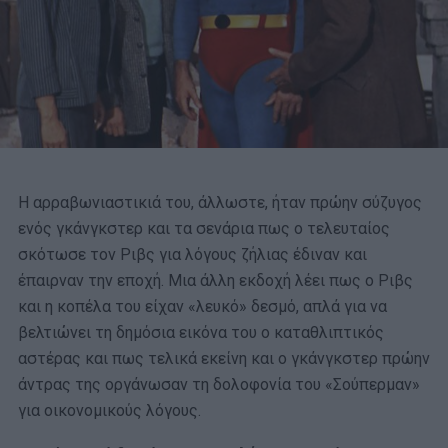
Η αρραβωνιαστικιά του, άλλωστε, ήταν πρώην σύζυγος
ενός γκάνγκστερ και τα σενάρια πως ο τελευταίος
σκότωσε τον Ριβς για λόγους ζήλιας έδιναν και
έπαιρναν την εποχή. Μια άλλη εκδοχή λέει πως ο Ριβς
και η κοπέλα του είχαν «λευκό» δεσμό, απλά για να
βελτιώνει τη δημόσια εικόνα του ο καταθλιπτικός
αστέρας και πως τελικά εκείνη και ο γκάνγκστερ πρώην
άντρας της οργάνωσαν τη δολοφονία του «Σούπερμαν»
για οικονομικούς λόγους.