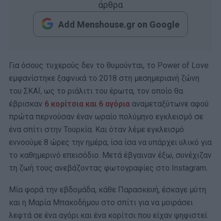
άρθρα
Add Menshouse.gr on Google
Για όσους τυχερούς δεν το θυμούνται, το Power of Love
εμφανίστηκε ξαφνικά το 2018 στη μεσημεριανή ζώνη
του ΣΚΑΪ, ως το ριάλιτι του έρωτα, τον οποίο θα
έβρισκαν
6 κορίτσια και 6 αγόρια
αναμεταξύτωνε αφού
πρώτα περνούσαν έναν ωραίο πολύμηνο εγκλεισμό σε
ένα σπίτι στην Τουρκία. Και όταν λέμε εγκλεισμό
εννοούμε 8 ώρες την ημέρα, ίσα ίσα να υπάρχει υλικό για
το καθημερινό επεισόδιο. Μετά έβγαιναν έξω, συνέχιζαν
τη ζωή τους ανεβάζοντας φωτογραφίες στο Instagram.
Μία φορά την εβδομάδα, κάθε Παρασκευή, έσκαγε μύτη
και η Μαρία Μπακοδήμου στο σπίτι για να μοιράσει
λεφτά σε ένα αγόρι και ένα κορίτσι που είχαν ψηφιστεί