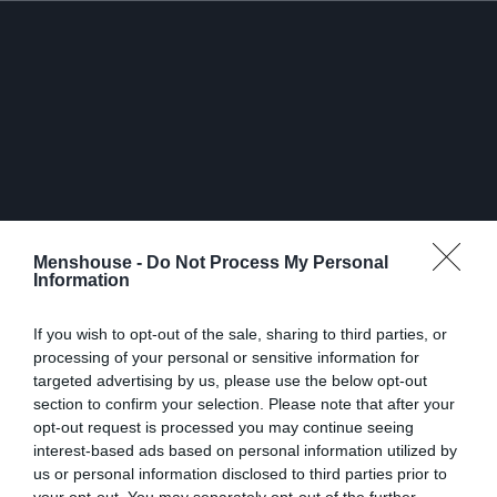
Menshouse -
Do Not Process My Personal
Information
If you wish to opt-out of the sale, sharing to third parties, or
Η Αθηνά ήθελε να είναι τα πάντα του αλλά τελικά
processing of your personal or sensitive information for
άλλαξε τα πάντα πάνω της, αποφάσισε να ασχοληθεί με
targeted advertising by us, please use the below opt-out
section to confirm your selection. Please note that after your
το τραγούδι κάνοντας σπουδαίες επιτυχίες και
opt-out request is processed you may continue seeing
τραγουδώντας σε μικρές μπουζουκλερί. Μεγάλη της
interest-based ads based on personal information utilized by
επιτυχία το «Τα Πάντα σου», με στίχους οι οποίοι
us or personal information disclosed to third parties prior to
ξεζούμισαν την ατάκα που την έκανε γνωστή στο