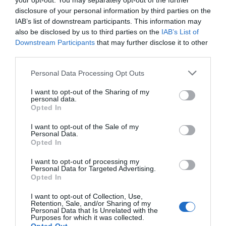
your opt-out. You may separately opt-out of the further
disclosure of your personal information by third parties on the
ριάλιτι.
IAB’s list of downstream participants. This information may
also be disclosed by us to third parties on the
IAB’s List of
Downstream Participants
that may further disclose it to other
third parties.
Personal Data Processing Opt Outs
I want to opt-out of the Sharing of my
personal data.
Opted In
I want to opt-out of the Sale of my
Personal Data.
Opted In
I want to opt-out of processing my
Personal Data for Targeted Advertising.
Opted In
I want to opt-out of Collection, Use,
Έλενα Πολυχρονοπούλου (Λένια) –
Retention, Sale, and/or Sharing of my
Personal Data that Is Unrelated with the
Φίλιππος Αρβανίτης (
Purposes for which it was collected.