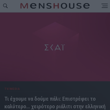
TV/MEDIA
Τι έχουμε να δούμε πάλι: Επιστρέφει το
καλύτερο... χειρότερο ριάλιτι στην ελληνική