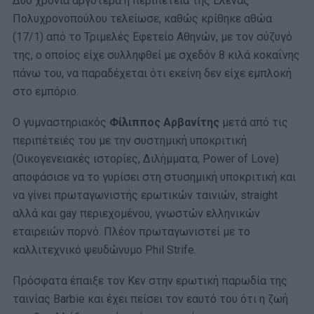
Δύο χρόνια αργότερα η περιπέτεια της Έλενας
Πολυχρονοπούλου τελείωσε, καθώς κρίθηκε αθώα
(17/1) από το Τριμελές Εφετείο Αθηνών, με τον σύζυγό
της, ο οποίος είχε συλληφθεί με σχεδόν 8 κιλά κοκαΐνης
πάνω του, να παραδέχεται ότι εκείνη δεν είχε εμπλοκή
στο εμπόριο.
Ο γυμναστηριακός
Φίλιππος Αρβανίτης
μετά από τις
περιπέτειές του με την συστημική υποκριτική
(Oικογενειακές ιστορίες, Διλήμματα, Power of Love)
αποφάσισε να το γυρίσει στη στυσημική υποκριτική και
να γίνει πρωταγωνιστής ερωτικών ταινιών, straight
αλλά και gay περιεχομένου, γνωστών ελληνικών
εταιρειών πορνό. Πλέον πρωταγωνιστεί με το
καλλιτεχνικό ψευδώνυμο Phil Strife.
Πρόσφατα έπαιξε τον Κεν στην ερωτική παρωδία της
ταινίας Barbie και έχει πείσει τον εαυτό του ότι η ζωή