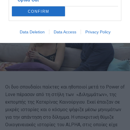
Opted Out
CONFIRM
Data Deletion
Data Access
Privacy Policy
Οι δυο σπουδαίοι παίκτες και ηθοποιοί μετά το Power of
Love πέρασαν από τη στήλη των «Διλημμάτων», της
εκπομπής της Κατερίνας Καινούργιου. Εκεί έπαιζαν σε
μικρές ιστορίες και ο κόσμος ψήφιζε μέσω μηνυμάτων
για την απάντηση στο δίλημμα. Η υποκριτική θύμιζε
Οικογενειακές ιστορίες του ALPHA, στις οποίες είχε