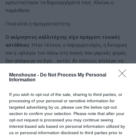
εμπιστεύτηκαν τα δημιουργήματά τους. Κλείνει η
παρένθεση.
Ποια είναι η πραγματικότητα;
Ο αείμνηστος καλλιτέχνης είχε πράγματι τονικές
αστάθειες
. Ήταν τέτοιος ο παρορμητισμός, η δυναμική
και η «φλόγα» του πάνω στη σκηνή, που μερικές φορές
δεν απέφευγε να βγει… εκτός. Αν κάποιος επιλέγει να
πορεύεται αυστηρά by the book ή, καλύτερα, την
Menshouse -
Do Not Process My Personal
παρτιτούρα, αυτή είναι η αλήθεια.
Information
Όπως αλήθεια είναι ότι με αυτά τα διακριτικά
If you wish to opt-out of the sale, sharing to third parties, or
ολισθήματα, ο Μητροπάνος απέκτησε ακόμα ένα
processing of your personal or sensitive information for
στοιχείο από τα πολλά που τον έκαναν ιδιαίτερο. Δεν το
targeted advertising by us, please use the below opt-out
έκανε επίτηδες. Ανέβαινε πάνω και τα έδινε όλα.
Χωρίς
section to confirm your selection. Please note that after your
opt-out request is processed you may continue seeing
υπερβολή, ήταν καλύτερος στις «ζωντανές»
interest-based ads based on personal information utilized by
εμφανίσεις παρά στις ηχογραφήσεις
. Αυτό το ζεστό
us or personal information disclosed to third parties prior to