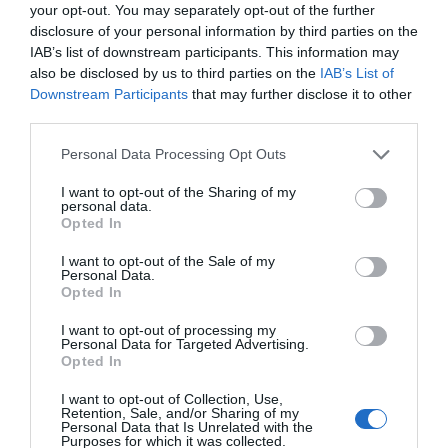
ηχόχρωμα αποτυπωνόταν πιο πιστά όταν λειτουργούσε
your opt-out. You may separately opt-out of the further
αυθόρμητα. Όταν… δεν είχε περιθώριο λάθους.
disclosure of your personal information by third parties on the
IAB’s list of downstream participants. This information may
also be disclosed by us to third parties on the
IAB’s List of
Θέλετε έναν παραλληλισμό; Οι ηθοποιοί του λεγόμενου
Downstream Participants
that may further disclose it to other
«παλιού καλού» ελληνικού κινηματογράφου που
third parties.
αυτοσχεδίαζαν συχνά. Δεν μπορεί εκείνοι να ήταν
κορυφαίοι (που ήταν πράγματι) επειδή είχαν την
Personal Data Processing Opt Outs
ευελιξία να «ξεφύγουν» και ο Μητσάρας να ήταν
I want to opt-out of the Sharing of my
φάλτσος.
Είναι τέτοιο το μεγαλείο του, που τον
personal data.
Opted In
αδικεί αυτός ο χαρακτηρισμός, ακόμη κι αν υπάρχει
δόση αλήθειας
.
I want to opt-out of the Sale of my
Personal Data.
Opted In
I want to opt-out of processing my
Personal Data for Targeted Advertising.
Opted In
I want to opt-out of Collection, Use,
Retention, Sale, and/or Sharing of my
Personal Data that Is Unrelated with the
Purposes for which it was collected.