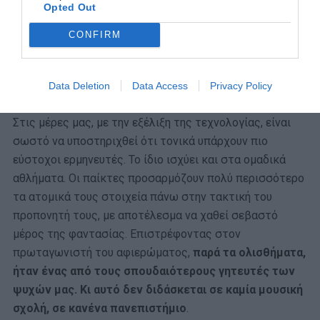
Opted Out
CONFIRM
Data Deletion
Data Access
Privacy Policy
Στις μέρες μας, με την εξέλιξη της τεχνολογίας, είναι
σωστό να υποστηριχθεί ότι τονικά υπάρχουν πιο
εύστοχοι ερμηνευτές. Το ίδιο ισχύει και στα ομαδικά
αθλήματα. Οι παίκτες προσαρμόζουν πολύ περισσότερο
τα ατομικά τους στοιχεία πάνω στην τακτική του
προπονητή τους, με αποτέλεσμα να χαθεί σεβαστό
μέρος της φαντασίας. Επιστρέφοντας στον
πρωταγωνιστή του αφιερώματος,
παρά τα ολισθήματα,
ήταν ένας από τους σπουδαιότερους γητευτές των
ψυχών μας. Κι αυτό δεν διδάσκεται σε καμία μουσική
σχολή, σε κανένα πανεπιστήμιο
.