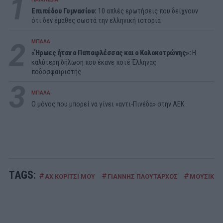
1
Επιπέδου Γυμνασίου:
10 απλές ερωτήσεις που δείχνουν
ότι δεν έμαθες σωστά την ελληνική ιστορία
2
ΜΠΑΛΑ
«Ήρωες ήταν ο Παπαφλέσσας και ο Κολοκοτρώνης»:
Η
καλύτερη δήλωση που έκανε ποτέ Έλληνας
ποδοσφαιριστής
3
ΜΠΑΛΑ
Ο μόνος που μπορεί να γίνει «αντι-Πινέδα» στην ΑΕΚ
TAGS:
#
#
#
ΑΧ ΚΟΡΙΤΣΙ ΜΟΥ
ΓΙΑΝΝΗΣ ΠΛΟΥΤΑΡΧΟΣ
ΜΟΥΣΙΚΗ