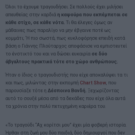
Όλοι το έχουμε τραγουδήσει. Σε πολλούς έχει μιλήσει
απευθείας στην καρδιά
η καψούρα που εκπέμπεται σε
κάθε στίχο, σε κάθε νότα.
Τι θα έλεγες όμως αν
μάθαινες πως παραλίγο να μην έβγαινε ποτέ ως
κομμάτι; ‘Η πιο σωστά, πως κυκλοφόρησε επειδή κατά
βάση ο Γιάννης Πλούταρχος αποφάσισε να εμπιστευτεί
το ένστικτό του και να δώσει ευκαιρία
σε δύο
άβγαλτους πρακτικά τότε στο χώρο ανθρώπους
;
Ήταν ο ίδιος ο τραγουδιστής που είχε αποκαλύψει τα τι
και πως, μιλώντας στην εκπομπή
Chart Show
, που
παρουσίαζε τότε η
Δέσποινα Βανδή.
Ξεχωρίζοντας
αυτό το σουξέ μέσα από τα δεκάδες που είχε όλα αυτά
τα χρόνια στην πολύ πετυχημένη καριέρα του.
«Το τραγούδι “Αχ κορίτσι μου” έχει μία φοβερή ιστορία.
Ήρθαν στη ζωή μου δύο παιδιά, δύο δημιουργοί που δεν