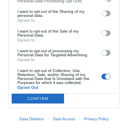
Personal Data Processing Opt Outs
γράψει άλλος πάνω του στίχο”» συμπλήρωσε.
I want to opt-out of the Sharing of my
personal data.
Ο Κοσμάς Κιφοκέρης, από μεριάς του, επιβεβαίωσε
Opted In
αυτό που είχε πει και ο Γιάννης Πλούταρχος. «Τετάρτη
I want to opt-out of the Sale of my
ήταν και μου είπε ο Γιάννης “μου έχει δώσει ένας φίλος
Personal Data.
μου ένα τραγούδι. Εσύ δεν μπορείς να μου γράψεις ένα
Opted In
στίχο;”. Γυρίζω τότε με την έπαρση και του λέω “”μου
I want to opt-out of processing my
είναι πάρα πολύ εύκολο”» είπε και συνέχισε: «Τότε ο
Personal Data for Targeted Advertising.
Opted In
Γιάννης μου είπε με ύφος “
σώπα ρε μεγάλε!
”».
I want to opt-out of Collection, Use,
Retention, Sale, and/or Sharing of my
Τελικά το καλώς εννοούμενο
θράσος
του Κοσμά
Personal Data that Is Unrelated with the
Κιφοκέρη αποδείχτηκε σωστό. Και όλοι, λίγο πολύ,
Purposes for which it was collected.
Opted Out
κάποια βραδιά, κάπως, κάπου, κάποτε ήπιαμε μια γουλιά
από το ποτό μας και μέσα από την καρδιά μας, είπαμε με
CONFIRM
δυνατή φωνή τα παρακάτω λόγια. Που, βεβαίως, είχαν
την τύχη να πατάνε σε μια πολύ πιασάρικη μουσική. Για
Data Deletion
Data Access
Privacy Policy
έναν
διαχρονικό ύμνο στον έρωτα,
σε μια εποχή που
το ελληνικό τραγούδι εκφραζόταν πολύ πιο αυθεντικά,