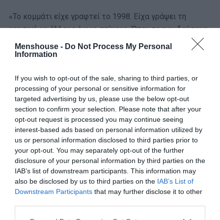
«Το κομμάτι είχε γραφτεί το 1998. Είχα γράψει τη
μουσική με άλλους όμως στίχους. Όταν τραγουδούσαμε
στο Romeo με τον
Γιώργο Τσαλίκη,
του έλεγα ότι “το
Menshouse -
Do Not Process My Personal
τραγούδι μου χαραμίζεται και έπρεπε να το πει ένας
Information
Πάριος
ή ένας Πλούταρχος”. Κάποια στιγμή μου είπε “με
If you wish to opt-out of the sale, sharing to third parties, or
έχεις ζαλίσει. Ο Γιάννης είναι γνωστός σου. Πήγαινέ του
processing of your personal or sensitive information for
το τραγούδι”» ανέφερε αρχικά ο Αλέξης Σέρκος.
targeted advertising by us, please use the below opt-out
section to confirm your selection. Please note that after your
«Χάρη στον Γιώργο Τσαλίκη που επέμενε, πήγα στον
opt-out request is processed you may continue seeing
Γιάννη. Εκείνος μου είπε “τι ωραίο τραγούδι είναι αυτό;
interest-based ads based on personal information utilized by
Μπορείς να γράψεις στίχο που να υμνεί τον έρωτα;”.
us or personal information disclosed to third parties prior to
your opt-out. You may separately opt-out of the further
Νόμιζα ότι πήγαινε να με αποφύγει. Εγώ δεν μπορώ να
disclosure of your personal information by third parties on the
γράψω στίχο πάνω σε στίχο που έχω ήδη γράψει και
IAB’s list of downstream participants. This information may
του είπα “‘Ασ’ το δεν πειράζει”. Γύρισα πίσω και ο
also be disclosed by us to third parties on the
IAB’s List of
Γιώργος Τσαλίκης μου είπε “
Ο Νο1 τραγουδιστής στην
Downstream Participants
that may further disclose it to other
third parties.
Ελλάδα σε παρακαλάει και εσύ το παίζεις δύσκολος.
Πήγαινε τώρα και πες του ότι του δίνεις το τραγούδι να