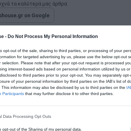
συχνά τα καλύτερά μας άρθρα
house.gr on Google
e -
Do Not Process My Personal Information
ασία της στο επικοινωνιακό κομμάτι, αλλά τους
α συμβεί με το αγωνιστικό σκέλος. Και σε αυτό, όπως
to opt-out of the sale, sharing to third parties, or processing of your per
formation for targeted advertising by us, please use the below opt-out s
ο Σέρβος θα βρει μπροστά του μια ιδανική συνθήκη για
r selection. Please note that after your opt-out request is processed y
αίρι.
eing interest-based ads based on personal information utilized by us or
disclosed to third parties prior to your opt-out. You may separately opt-
losure of your personal information by third parties on the IAB’s list of
. This information may also be disclosed by us to third parties on the
IA
Participants
that may further disclose it to other third parties.
l Data Processing Opt Outs
o opt-out of the Sharing of my personal data.