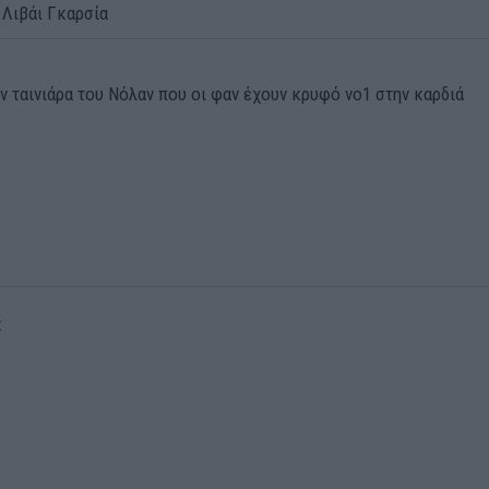
 Λιβάι Γκαρσία
ην ταινιάρα του Νόλαν που οι φαν έχουν κρυφό νο1 στην καρδιά
Σ