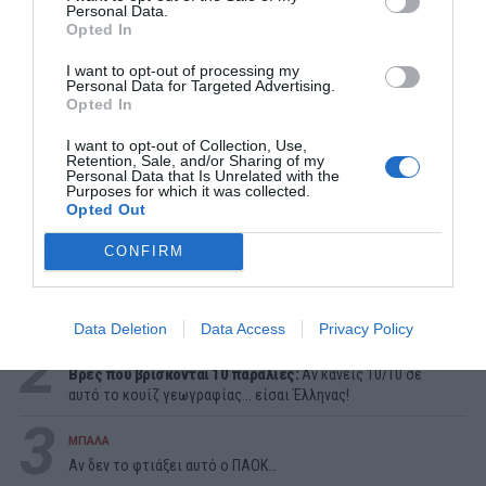
Personal Data.
Opted In
I want to opt-out of processing my
Personal Data for Targeted Advertising.
Opted In
I want to opt-out of Collection, Use,
Retention, Sale, and/or Sharing of my
Personal Data that Is Unrelated with the
Purposes for which it was collected.
Opted Out
ΔΗΜΟΦΙΛΕΣΤΕΡΑ ΗΜΕΡΑΣ
CONFIRM
1
ΜΠΑΛΑ
Η αλήθεια για τον Ετιέν Καμαρά
Data Deletion
Data Access
Privacy Policy
2
ΠΑΙΧΝΙΔΙΑ
Βρες πού βρίσκονται 10 παραλίες:
Αν κάνεις 10/10 σε
αυτό το κουίζ γεωγραφίας... είσαι Έλληνας!
3
ΜΠΑΛΑ
Αν δεν το φτιάξει αυτό ο ΠΑΟΚ…