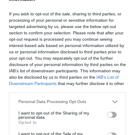
γνωστών μηχανών.
If you wish to opt-out of the sale, sharing to third parties, or
Το μόνο που θα έχεις για βοήθεια είναι μία φωτογραφία
processing of your personal or sensitive information for
τους με κρυμμένη τη μάρκα και το λογότυπό της. Θα
targeted advertising by us, please use the below opt-out
καταφέρεις θα αριστεύσεις. Θα καταφέρεις να βρεις και
section to confirm your selection. Please note that after your
opt-out request is processed you may continue seeing
τις δέκα μοτοσυκλέτες που σου ζητάμε μόνο σε 5
interest-based ads based on personal information utilized by
λεπτά; Όλα τα ζητούμενα ονόματα είναι γραμμένα σε
us or personal information disclosed to third parties prior to
ελληνικά.
your opt-out. You may separately opt-out of the further
disclosure of your personal information by third parties on the
IAB’s list of downstream participants. This information may
also be disclosed by us to third parties on the
IAB’s List of
ΕΚΚΙΝΗΣΗ
Downstream Participants
that may further disclose it to other
third parties.
Personal Data Processing Opt Outs
I want to opt-out of the Sharing of my
personal data.
Opted In
I want to opt-out of the Sale of my