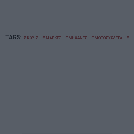
TAGS:
#
#
#
#
#
ΚΟΥΙΖ
ΜΑΡΚΕΣ
ΜΗΧΑΝΕΣ
ΜΟΤΟΣΥΚΛΕΤΑ
Π