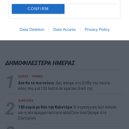
CONFIRM
Data Deletion
Data Access
Privacy Policy
ΔΗΜΟΦΙΛΕΣΤΕΡΑ ΗΜΕΡΑΣ
1
ΣΕΙΡΕΣ - ΤΑΙΝΙΕΣ
Δεν θα το πιστεύεις:
Δες απόψε στο Ertflix την ταινία -
έπος που για 133 λεπτά σε κρατάει δικό της
2
ΔΙΑΚΟΠΕΣ
180 ευρώ με θέα την Καλντέρα:
Η στρατηγική last minute
και η νέα πραγματικότητα αλλάζουν όσα ξέραμε στη
Σαντορίνη