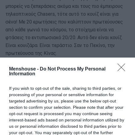
μπορείς να ξεπεράσεις ακόμα και τους πιο έμπειρους
τηλεοπτικούς Chasers, τότε αυτό το κουίζ είναι για
σένα! Με 20 ερωτήσεις που καλύπτουν πρωτεύουσες
από κάθε γωνιά του κόσμου, το στοίχημα είναι να
φτάσεις το εντυπωσιακό 20/20. Αυτό δεν είναι κουίζ.
Είναι κουιζάρα. Είναι τεράστιο. Σαν το Πεκίνο, την
πρωτεύουσα της Κίνας.
Έτοιμος να δοκιμάσεις τις γνώσεις σου και να
Menshouse -
Do Not Process My Personal
Information
βρεις την κάθε πρωτεύουσα;
If you wish to opt-out of the sale, sharing to third parties, or
processing of your personal or sensitive information for
targeted advertising by us, please use the below opt-out
section to confirm your selection. Please note that after your
opt-out request is processed you may continue seeing
Ποια είναι η πρωτεύουσα της
interest-based ads based on personal information utilized by
Σουηδίας;
us or personal information disclosed to third parties prior to
your opt-out. You may separately opt-out of the further