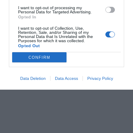
I want to opt-out of processing my
Personal Data for Targeted Advertising.
Opted In
I want to opt-out of Collection, Use,
Retention, Sale, and/or Sharing of my
Personal Data that Is Unrelated with the
ΜΠΑΛΑ
Purposes for which it was collected.
Χρειάζεται και εκεί παίκτη ο Παναθηναϊκός
Opted Out
CONFIRM
Data Deletion
Data Access
Privacy Policy