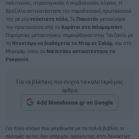
πολιτικούς, στρατηγικούς ή συμβολικούς λόγους. Η
Βραζιλία αντικατέστησε την παραδοσιακή πρωτεύουσά
της με μία
νεόκτιστη πόλη
. Το
Πακιστάν
μετακίνησε
την πρωτεύουσα από το
Καράτσι στο Ισλαμαμπάντ
.
Παρόμοιες μετακινήσεις σημειώθηκαν στην Τανζανία, με
τη
Ντοντόμα να διαδέχεται το Νταρ ες Σαλάμ
, και στη
Μιανμάρ, όπου το
Ναϊπιτάου αντικατέστησε το
Ρανγκούν
.
Για να βλέπεις πιο συχνά τα καλύτερά μας
άρθρα
Add Menshouse.gr on Google
Για πολύ κόσμο που μεγάλωσε με τα παλιά βιβλία, οι
αλλαγές αυτές δεν υπήρχαν, αφήνοντας έτσι δεκαετίες