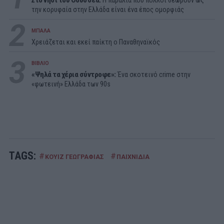
Στο νησί του Οδυσσέα:
Η παραλία που πολλοί θεωρούν ως
την κορυφαία στην Ελλάδα είναι ένα έπος ομορφιάς
2
ΜΠΑΛΑ
Χρειάζεται και εκεί παίκτη ο Παναθηναϊκός
3
ΒΙΒΛΙΟ
«Ψηλά τα χέρια σύντροφε»:
Ένα σκοτεινό crime στην
«φωτεινή» Ελλάδα των 90s
TAGS:
#
#
ΚΟΥΙΖ ΓΕΩΓΡΑΦΙΑΣ
ΠΑΙΧΝΙΔΙΑ