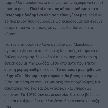
πάμπολλα παραδεισένια που ως τόπος έχουμε να (τους)
προσφέρουμε.
Πολλοί από μας κάπως μάθαμε να τα
θεωρούμε δεδομένα όλα όσα είναι γύρω μας
, αλλά και
το παρελθόν που κουβαλάμε ως κληρονομιά, και έχουμε
σταματήσει να το (πολύ)ψάχνουμε. Συμβαίνει κατά
κόρον.
Για τον επιπρόσθετο λόγο ότι εδώ στο Menshouse
αγαπάμε εξίσου τα κουίζ με τις διακοπές, είπαμε να σε
βάλουμε στην πρίζα να «δουλέψεις» περισσότερο τη
σχέση σου με την Ελλάδα, μέσα από αυτό που έπεται
υπό τη μορφή multiple choice.
Το concept μας ήρθε ως
εξής: «Σου δίνουμε την παραλία, θα βρεις το νησί;».
Είσαι σε φάση να αντιμετωπίσεις την πρό(σ)κληση; Να
σαλπάρεις για ένα ταξίδι, γνώσεων και υπέροχων
εικόνων;
Το 10/10 δεν είναι εύκολο
. Ωστόσο βάζουμε
ως και στοίχημα ότι πολλοί ξένοι θα το έκαναν πράξη.
Εσύ;