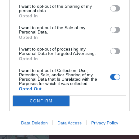
γυρίσματα της νέας του ταινίας
I want to opt-out of the Sharing of my
personal data.
Opted In
Α.
Σέριφος
I want to opt-out of the Sale of my
Personal Data.
Β.
Σίφνος
Opted In
Γ.
Σαντορίνη
I want to opt-out of processing my
Personal Data for Targeted Advertising.
Opted In
Δ.
Μήλος
I want to opt-out of Collection, Use,
Retention, Sale, and/or Sharing of my
Personal Data that Is Unrelated with the
Purposes for which it was collected.
Opted Out
CONFIRM
ΜΠΑΛΑ
Data Deletion
Data Access
Privacy Policy
Χρειάζεται και εκεί παίκτη ο Παναθηναϊκός