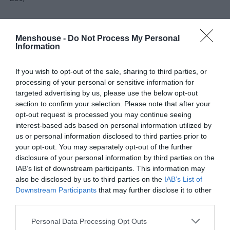
Menshouse -
Do Not Process My Personal
Information
If you wish to opt-out of the sale, sharing to third parties, or
processing of your personal or sensitive information for
targeted advertising by us, please use the below opt-out
section to confirm your selection. Please note that after your
opt-out request is processed you may continue seeing
interest-based ads based on personal information utilized by
us or personal information disclosed to third parties prior to
your opt-out. You may separately opt-out of the further
disclosure of your personal information by third parties on the
IAB’s list of downstream participants. This information may
also be disclosed by us to third parties on the
IAB’s List of
Downstream Participants
that may further disclose it to other
Σε αυτό το νησί και συγκεκριμένα στην παραλία
third parties.
Σαρακήνικο βρήκε «καταφύγιο» ο Γιώργος Λάνθιμος
Personal Data Processing Opt Outs
μετά το «άκυρο» για την Ακρόπολη, για τα