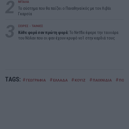
2
ΜΠΑΛΑ
Το σύστημα που θα παίζει ο Παναθηναϊκός με τον Λιβάι
Γκαρσία
3
ΣΕΙΡΕΣ - ΤΑΙΝΙΕΣ
Κάθε φορά σαν πρώτη φορά:
Το Netflix έφερε την ταινιάρα
του Νόλαν που οι φαν έχουν κρυφό νο1 στην καρδιά τους
TAGS:
#
#
#
#
#
ΓΕΩΓΡΑΦΙΑ
ΕΛΛΑΔΑ
ΚΟΥΙΖ
ΠΑΙΧΝΙΔΙΑ
ΠΟΛΗ