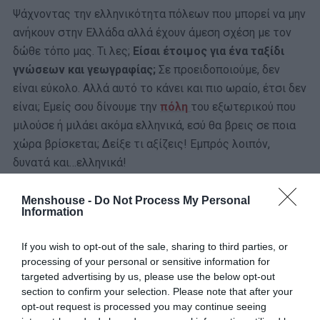
Ψάχνοντας την ελληνικότητα πόλεων που μπορεί να μην
ανήκουν στην Ελλάδα αλλά έχουν άμεση σχέση με τον
δώθε τόπο μας. Τι λες;
Είσαι έτοιμος για ένα ταξίδι
γνώσεων και γεωγραφίας;
Σε προειδοποιούμε, δεν
είναι εύκολο. Αλλά αυτό το κάνει και πιο ωραίο, έτσι δεν
είναι; Εμείς σου δίνουμε την
πόλη
του εξωτερικού που
μιλούσε ή μιλάει ακόμα ελληνικά, εσύ θα βρεις σε ποια
χώρα βρίσκεται; Δείξε τι αξίζεις! Εμπρός λοιπόν,
δυνατά και…ελληνικά!
Menshouse -
Do Not Process My Personal
Information
If you wish to opt-out of the sale, sharing to third parties, or
processing of your personal or sensitive information for
targeted advertising by us, please use the below opt-out
section to confirm your selection. Please note that after your
opt-out request is processed you may continue seeing