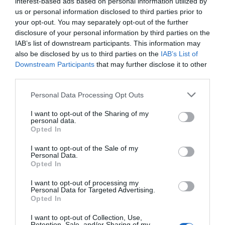
interest-based ads based on personal information utilized by
us or personal information disclosed to third parties prior to
your opt-out. You may separately opt-out of the further
disclosure of your personal information by third parties on the
IAB’s list of downstream participants. This information may
also be disclosed by us to third parties on the
IAB’s List of
Σήμερα το λέμε Ρέτζιο (ή Ρέτζο) Καλάμπρια, στα
Downstream Participants
that may further disclose it to other
παλιά τα χρόνια το λέγανε Ρήγιο. Πού είναι;
third parties.
Personal Data Processing Opt Outs
Α.
Ιταλία
I want to opt-out of the Sharing of my
personal data.
Β.
Κροατία
Opted In
Γ.
Μάλτα
I want to opt-out of the Sale of my
Personal Data.
Opted In
Δ.
Ελβετία
I want to opt-out of processing my
Personal Data for Targeted Advertising.
Opted In
I want to opt-out of Collection, Use,
Retention, Sale, and/or Sharing of my