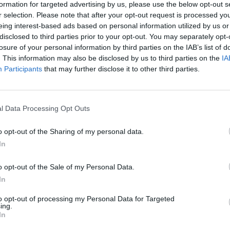
formation for targeted advertising by us, please use the below opt-out s
άθη των σχολικών βιβλίων και κάποιες άλλες μπορεί
r selection. Please note that after your opt-out request is processed y
αυτά. Το κουίζ δεν απαιτεί εξειδικευμένες γνώσεις
eing interest-based ads based on personal information utilized by us or
disclosed to third parties prior to your opt-out. You may separately opt-
δεν αποτελεί… βόλτα στο πάρκο για κάποιον που
losure of your personal information by third parties on the IAB’s list of
υκείου.
. This information may also be disclosed by us to third parties on the
IA
Participants
that may further disclose it to other third parties.
ι.
l Data Processing Opt Outs
o opt-out of the Sharing of my personal data.
In
 μία για τον Γιάγκουσιτς
o opt-out of the Sale of my Personal Data.
In
to opt-out of processing my Personal Data for Targeted
ing.
In