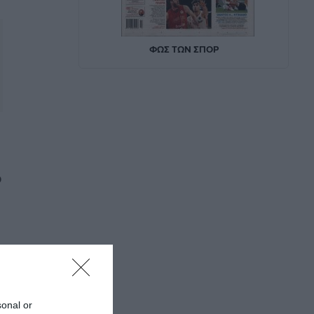
ο
sonal or