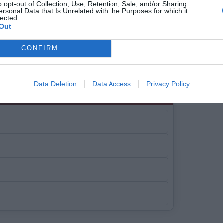
o opt-out of Collection, Use, Retention, Sale, and/or Sharing
ersonal Data that Is Unrelated with the Purposes for which it
lected.
Out
 αρχιναύαρχος στη ναυμαχία
CONFIRM
τους Πέρσες το 480 π.Χ.;
Data Deletion
Data Access
Privacy Policy
1/10