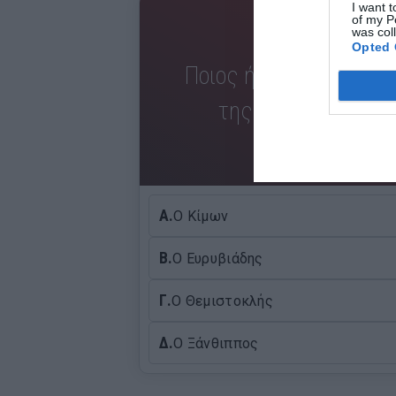
I want t
of my P
was col
Opted 
Ποιος ήταν ο Έλληνας
της Σαλαμίνας με 
Α.
Ο Κίμων
Β.
Ο Ευρυβιάδης
Γ.
Ο Θεμιστοκλής
Δ.
Ο Ξάνθιππος