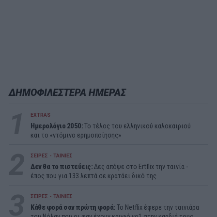
ΔΗΜΟΦΙΛΕΣΤΕΡΑ ΗΜΕΡΑΣ
1
EXTRAS
Ημερολόγιο 2050:
To τέλος του ελληνικού καλοκαιριού
και το «ντόμινο ερημοποίησης»
2
ΣΕΙΡΕΣ - ΤΑΙΝΙΕΣ
Δεν θα το πιστεύεις:
Δες απόψε στο Ertflix την ταινία -
έπος που για 133 λεπτά σε κρατάει δικό της
3
ΣΕΙΡΕΣ - ΤΑΙΝΙΕΣ
Κάθε φορά σαν πρώτη φορά:
Το Netflix έφερε την ταινιάρα
του Νόλαν που οι φαν έχουν κρυφό νο1 στην καρδιά τους