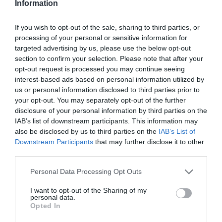
Information
τα… καλά κουίζ. Καλή επιτυχία σου ευχόμαστε και να
ξέρεις
οτιδήποτε από 8/10 και πάνω σε κάνει
If you wish to opt-out of the sale, sharing to third parties, or
καλύτερο και από το…
Google Maps
!
processing of your personal or sensitive information for
targeted advertising by us, please use the below opt-out
section to confirm your selection. Please note that after your
opt-out request is processed you may continue seeing
interest-based ads based on personal information utilized by
ΜΠΑΛΑ
us or personal information disclosed to third parties prior to
Φαίνεται με τη μία για τον Γιάγκουσιτς
your opt-out. You may separately opt-out of the further
disclosure of your personal information by third parties on the
IAB’s list of downstream participants. This information may
also be disclosed by us to third parties on the
IAB’s List of
Downstream Participants
that may further disclose it to other
third parties.
Personal Data Processing Opt Outs
Ποια από τις παρακάτω χώρες είναι
I want to opt-out of the Sharing of my
personal data.
μεγαλύτερη σε έκταση;
Opted In