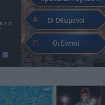
άποιες
ν