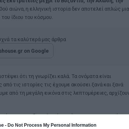
ές Εκστρατείες μέχρι το Βυζάντιο, την Άλωση, την
0ού αιώνα, η ελληνική ιστορία δεν αποτελεί απλώς μι
 του ίδιου του κόσμου.
συχνά τα καλύτερά μας άρθρα
house.gr on Google
πιστέψει ότι τη γνωρίζει καλά. Τα ονόματα είναι
 από τις ιστορίες τις έχουμε ακούσει ξανά και ξανά
υμε από τη μεγάλη εικόνα στις λεπτομέρειες, αρχίζου
 γέννησαν τη δυτική σκέψη, μέχρι τις μεσαιωνικές κα
πίες ολόκληρων αυτοκρατοριών, η πραγματικότητα
e -
Do Not Process My Personal Information