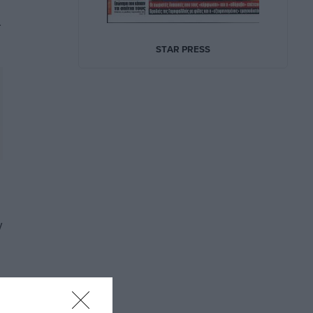
α
ν
ι