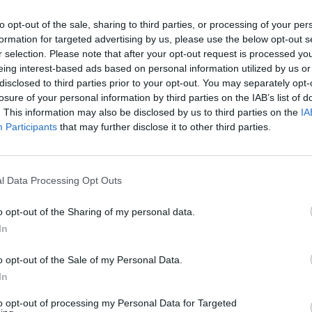
πλή αποστήθιση.
to opt-out of the sale, sharing to third parties, or processing of your per
formation for targeted advertising by us, please use the below opt-out s
r selection. Please note that after your opt-out request is processed y
κουίζ
ισορροπούν ακριβώς σε αυτή τη λεπτή γραμμή.
eing interest-based ads based on personal information utilized by us or
ότα, αλλά αν γνωρίζεις τις πτυχές εκείνες που συχνά
disclosed to third parties prior to your opt-out. You may separately opt-
losure of your personal information by third parties on the IAB’s list of
ιστορικούς μύθους. Και πίστεψέ μας, αρκετές από
. This information may also be disclosed by us to third parties on the
IA
 ιστορία το δυνατό τους «χαρτί».
Participants
that may further disclose it to other third parties.
l Data Processing Opt Outs
o opt-out of the Sharing of my personal data.
In
 τον Ετιέν Καμαρά
o opt-out of the Sale of my Personal Data.
In
to opt-out of processing my Personal Data for Targeted