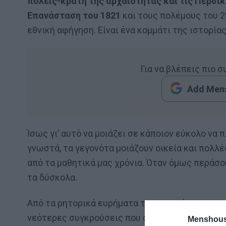
πόλεις-κράτη της αρχαιότητας και τις Περσικ
Επανάσταση του 1821
και τους πολέμους του 2
εθνική αφήγηση. Είναι ένα κομμάτι της ιστορίας
Για να βλέπεις πιο 
Add Mens
Ίσως γι’ αυτό να μοιάζει σε κάποιον εύκολο να 
γνωστά, τα γεγονότα μοιάζουν οικεία και πολλές
από τα μαθητικά μας χρόνια. Όταν όμως περάσο
τα δύσκολα.
Από τα ρητορικά ευρήματα της αρχαιότητας που
νεότερες συγκρούσεις που άλλαξαν τις ισορρο
Menshous