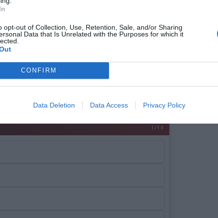
ing.
In
o opt-out of Collection, Use, Retention, Sale, and/or Sharing
ersonal Data that Is Unrelated with the Purposes for which it
lected.
Out
CONFIRM
ω προσωπικότητες δεν έζησε
ν Αρχαία Αθήνα;
Data Deletion
Data Access
Privacy Policy
1/10