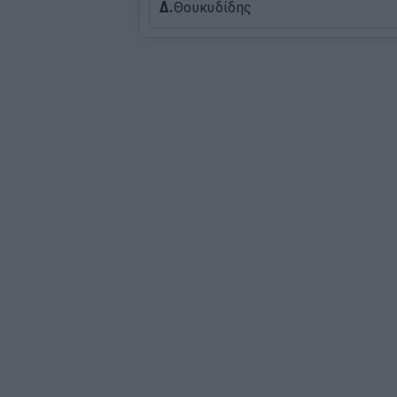
Δ.
Θουκυδίδης