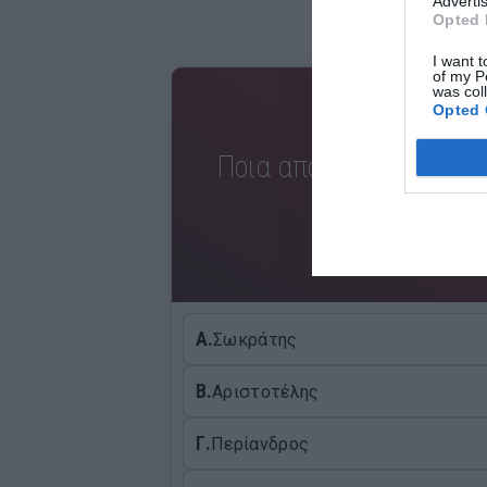
Advertis
Opted 
I want t
of my P
was col
Opted 
Ποια από τις παρακάτ
ποτέ στη
Α.
Σωκράτης
Β.
Αριστοτέλης
Γ.
Περίανδρος