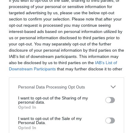
If you wish to opt-out of the sale, sharing to third parties, or
processing of your personal or sensitive information for
targeted advertising by us, please use the below opt-out
section to confirm your selection. Please note that after your
opt-out request is processed you may continue seeing
interest-based ads based on personal information utilized by
us or personal information disclosed to third parties prior to
your opt-out. You may separately opt-out of the further
disclosure of your personal information by third parties on the
IAB’s list of downstream participants. This information may
also be disclosed by us to third parties on the
IAB’s List of
Downstream Participants
that may further disclose it to other
third parties.
Personal Data Processing Opt Outs
I want to opt-out of the Sharing of my
«Ο Τυχαίος Θάνατος Ενός Αναρχικού» είναι μια
personal data.
Opted In
παράσταση που για πολλούς λόγους – αναμφίβολα και
για το περιεχόμενο του έργου, άσχετα με την απόδοση
I want to opt-out of the Sale of my
Personal Data.
του Κακλέα, αλλά περισσότερο για την απόδοση του
Opted In
Κακλέα και την ερμηνεία και τα τραγούδια του Πάνου