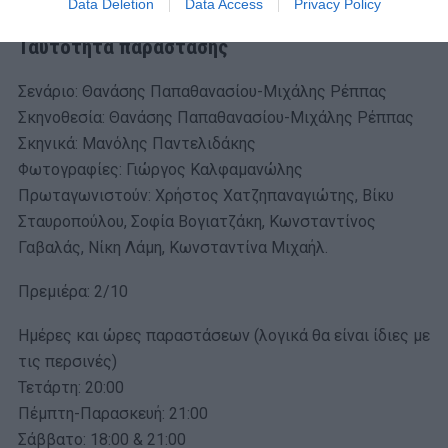
ανήθικων, κακόμοιρων και απελπισμένων καθαρμάτων».
Data Deletion
Data Access
Privacy Policy
Ταυτότητα παράστασης
Σενάριο: Θανάσης Παπαθανασίου-Μιχάλης Ρέππας
Σκηνοθεσία: Θανάσης Παπαθανασίου-Μιχάλης Ρέππας
Σκηνικά: Μανόλης Παντελιδάκης
Φωτογραφίες: Γιώργος Καλφαμανώλης
Πρωταγωνιστούν: Χρήστος Χατζηπαναγιώτης, Βίκυ
Σταυροπούλου, Σοφία Βογιατζάκη, Κωνσταντίνος
Γαβαλάς, Νίκη Λάμη, Κωνσταντίνα Μιχαήλ.
Πρεμιέρα: 2/10
Ημέρες και ώρες παραστάσεων (λογικά θα είναι ίδιες με
τις περσινές)
Τετάρτη: 20:00
Πέμπτη-Παρασκευή: 21:00
Σάββατο: 18:00 & 21:00