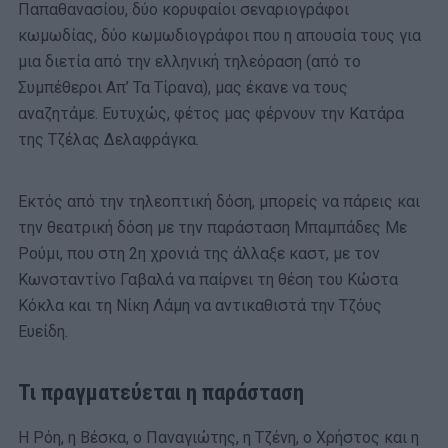
Παπαθανασίου, δύο κορυφαίοι σεναριογράφοι
κωμωδίας, δύο κωμωδιογράφοι που η απουσία τους για
μια διετία από την ελληνική τηλεόραση (από το
Συμπέθεροι Απ’ Τα Τίρανα), μας έκανε να τους
αναζητάμε. Ευτυχώς, φέτος μας φέρνουν την Κατάρα
της Τζέλας Δελαφράγκα.
Εκτός από την τηλεοπτική δόση, μπορείς να πάρεις και
την θεατρική δόση με την παράσταση Μπαμπάδες Με
Ρούμι, που στη 2η χρονιά της άλλαξε καστ, με τον
Κωνσταντίνο Γαβαλά να παίρνει τη θέση του Κώστα
Κόκλα και τη Νίκη Λάμη να αντικαθιστά την Τζόυς
Ευείδη.
Τι πραγματεύεται η παράσταση
Η Ρόη, η Βέσκα, ο Παναγιώτης, η Τζένη, ο Χρήστος και η