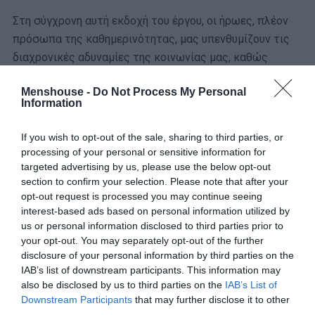
Στη σύγχρονη αυτή εκδοχή του έργου, οι ήρωες, πλέον
πρόσωπα της καθημερινότητας, μας υπενθυμίζουν τις
διαχρονικές αδυναμίες της κοινωνίας μας, καθώς
παλεύουν να αποδείξουν ποιος θα καταφέρει να μείνει
Menshouse -
Do Not Process My Personal
ζωντανός για να πάρει την περιουσία.
Information
If you wish to opt-out of the sale, sharing to third parties, or
processing of your personal or sensitive information for
targeted advertising by us, please use the below opt-out
section to confirm your selection. Please note that after your
opt-out request is processed you may continue seeing
interest-based ads based on personal information utilized by
us or personal information disclosed to third parties prior to
your opt-out. You may separately opt-out of the further
disclosure of your personal information by third parties on the
IAB’s list of downstream participants. This information may
also be disclosed by us to third parties on the
IAB’s List of
Downstream Participants
that may further disclose it to other
third parties.