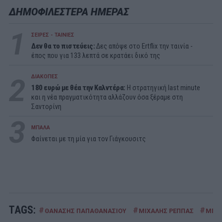
ΔΗΜΟΦΙΛΕΣΤΕΡΑ ΗΜΕΡΑΣ
1
ΣΕΙΡΕΣ - ΤΑΙΝΙΕΣ
Δεν θα το πιστεύεις:
Δες απόψε στο Ertflix την ταινία -
έπος που για 133 λεπτά σε κρατάει δικό της
2
ΔΙΑΚΟΠΕΣ
180 ευρώ με θέα την Καλντέρα:
Η στρατηγική last minute
και η νέα πραγματικότητα αλλάζουν όσα ξέραμε στη
Σαντορίνη
3
ΜΠΑΛΑ
Φαίνεται με τη μία για τον Γιάγκουσιτς
TAGS:
#
#
#
ΘΑΝΑΣΗΣ ΠΑΠΑΘΑΝΑΣΙΟΥ
ΜΙΧΑΛΗΣ ΡΕΠΠΑΣ
ΜΠΑ