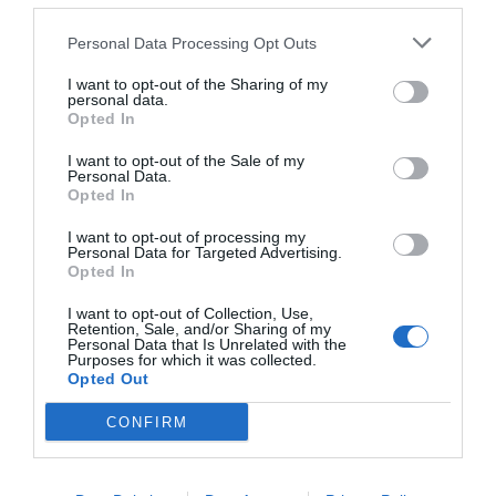
Personal Data Processing Opt Outs
Σημείωμα των δημιουργών (από την
παρουσίαση του βιβλίου για την παράσταση)
I want to opt-out of the Sharing of my
personal data.
Opted In
«Στη δεκαετία του ’80 γεννήθηκε μια νέα εποχή
I want to opt-out of the Sale of my
αμοραλισμού και ελαφρότητας. Τα πάντα μπορούν να
Personal Data.
γίνουν χωρίς επιπτώσεις αλλά και χωρίς τύψεις. Γιατί
Opted In
οι τύψεις είναι αποτέλεσμα της συνείδησης. Και αυτή
I want to opt-out of processing my
είναι ίσως η πιο σημαντική διαφορά της σημερινής
Personal Data for Targeted Advertising.
Opted In
κοινωνίας με τη χθεσινή. Η έλλειψη συνείδησης.
I want to opt-out of Collection, Use,
Πράμα που κάνει τα μικρά καθημερινά μας εγκλήματα να
Retention, Sale, and/or Sharing of my
Personal Data that Is Unrelated with the
μοιάζουν ασήμαντα, αναίτια και γελοία. Δεν έχουν καν τη
Purposes for which it was collected.
Opted Out
γοητεία της ανηθικότητας. Το μαύρο μεγαλείο του κακού
όταν γίνεται με επίγνωση. Στους ”Μπαμπάδες με ρούμι”
CONFIRM
προσπαθήσαμε να γράψουμε την ιστορία ενός τέτοιου
εγκλήματος. Την κωμωδία έξι ανάπηρων, ανόητων,