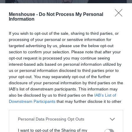
Menshouse -
Do Not Process My Personal
Information
If you wish to opt-out of the sale, sharing to third parties, or
processing of your personal or sensitive information for
targeted advertising by us, please use the below opt-out
section to confirm your selection. Please note that after your
opt-out request is processed you may continue seeing
interest-based ads based on personal information utilized by
us or personal information disclosed to third parties prior to
Δεν ακούγεται ούτε κιχ:
Η παράσταση που ο
your opt-out. You may separately opt-out of the further
Σερβετάλης έδωσε ρεσιτάλ και γέμισε το ένα
disclosure of your personal information by third parties on the
θέατρο μετά το άλλο φέτος
IAB’s list of downstream participants. This information may
also be disclosed by us to third parties on the
IAB’s List of
Downstream Participants
that may further disclose it to other
Menshouse Team
third parties.
Personal Data Processing Opt Outs
I want to opt-out of the Sharing of my