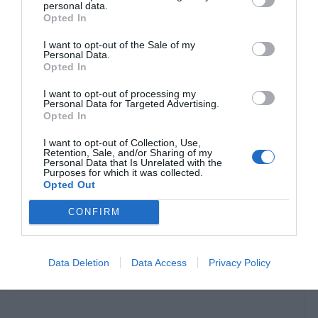
personal data.
Opted In
I want to opt-out of the Sale of my
Personal Data.
Opted In
I want to opt-out of processing my
Personal Data for Targeted Advertising.
Opted In
I want to opt-out of Collection, Use,
Τα Φτηνά Τσιγάρα είναι τα βράδια που θα
Retention, Sale, and/or Sharing of my
Personal Data that Is Unrelated with the
θυμόμαστε περισσότερο όταν θα μας νικήσει ο
Purposes for which it was collected.
Opted Out
χρόνος
CONFIRM
Στέργιος Πουλερές
Data Deletion
Data Access
Privacy Policy