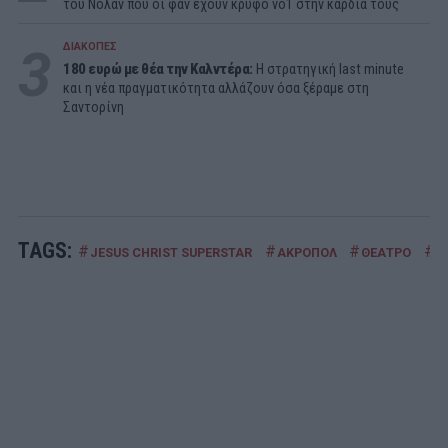
του Νόλαν που οι φαν έχουν κρυφό νο1 στην καρδιά τους
3
ΔΙΑΚΟΠΕΣ
180 ευρώ με θέα την Καλντέρα:
Η στρατηγική last minute
και η νέα πραγματικότητα αλλάζουν όσα ξέραμε στη
Σαντορίνη
TAGS:
#
#
#
#
JESUS CHRIST SUPERSTAR
ΑΚΡΟΠΟΛ
ΘΕΑΤΡΟ
Μ