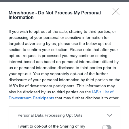
Αν δεν την έχεις δει, έχεις ακόμα μια ευκαιρία. Μέχρι
Menshouse -
Do Not Process My Personal
την Κυριακή. Μην το χάσεις.
Information
If you wish to opt-out of the sale, sharing to third parties, or
processing of your personal or sensitive information for
ΜΠΑΛΑ
targeted advertising by us, please use the below opt-out
Φαίνεται με τη μία για τον Γιάγκουσιτς
section to confirm your selection. Please note that after your
opt-out request is processed you may continue seeing
interest-based ads based on personal information utilized by
us or personal information disclosed to third parties prior to
your opt-out. You may separately opt-out of the further
Ταυτότητα Παράστασης:
disclosure of your personal information by third parties on the
IAB’s list of downstream participants. This information may
Σκηνοθεσία – απόδοση: Θέμις Μαρσέλλου
also be disclosed by us to third parties on the
IAB’s List of
Μουσική διεύθυνση – Διδασκαλία ορχήστρας: Ηλίας
Downstream Participants
that may further disclose it to other
Καλούδης
third parties.
Φωνητική διδασκαλία: Δημήτρης Μπουζάνης
Personal Data Processing Opt Outs
Χορογραφία: Άννα Αθανασιάδη
I want to opt-out of the Sharing of my
Σκηνικά: Μαίρη Τσαγκάρη