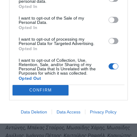
personal data.
Φωτισμοί: Μελίνα Μάσχα
Opted In
Κοστούμια: Παναγιώτα Κοκκορού
I want to opt-out of the Sale of my
Σχεδιασμός video: Κάρολος Πορφύρης
Personal Data.
Opted In
Πρωταγωνιστούν:
I want to opt-out of processing my
Ιησούς: Αιμιλιανός Σταματάκης
Personal Data for Targeted Advertising.
Opted In
Iούδας: Ησαίας Ματιάμπα
Mαρία Μαγδαληνή: Ήβη Αδάμου και η Αντιγόνη
I want to opt-out of Collection, Use,
Retention, Sale, and/or Sharing of my
Ψυχράμη για συγκεκριμένες παραστάσεις
Personal Data that Is Unrelated with the
Purposes for which it was collected.
και ο Νίκος Μουτσινάς στο ρόλο του Ηρώδη
Opted Out
Πιλάτος: Βασίλης Αξιώτης, Kαιάφας: Γιώργος
CONFIRM
Ζαχαρόπουλος, Άννας: Στέλιος Κέλλερης, Σίμων
Ζηλωτής: Φραντζής Κωνσταντίνος, Πέτρος: Πετκίδης
Μάριος, στους άλλους ρόλους οι Γιαννίμπας Γιώργος,
Data Deletion
Data Access
Privacy Policy
Κίτσος Απόστολος, Ζαράγκαλης Γιάννης, Βλάχος
Αντώνης, Μπέκας Σταύρος, Μωσαϊδης Χάρης, Μωσαϊδης
Αιμίλιος, Ιωάννου Πέτρος, Κριτούλης Ραφαήλ, Κρανιώτης