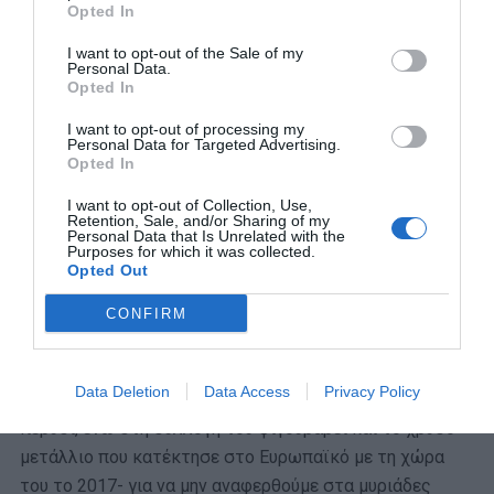
Opted In
I want to opt-out of the Sale of my
Personal Data.
Opted In
I want to opt-out of processing my
Personal Data for Targeted Advertising.
Opted In
I want to opt-out of Collection, Use,
Retention, Sale, and/or Sharing of my
Personal Data that Is Unrelated with the
Purposes for which it was collected.
Opted Out
CONFIRM
Ο Λούκα μετράει 3 πρωταθλήματα Ισπανίας, μια
κατάκτηση Ευρωλίγκας όντας ο MVP του Final 4 και ο
Data Deletion
Data Access
Privacy Policy
πολυτιμότερος παίκτης της κανονικής διάρκειας
πέρυσι, ενώ στη συλλογή του φιγουράρει και το χρυσό
μετάλλιο που κατέκτησε στο Ευρωπαϊκό με τη χώρα
του το 2017- για να μην αναφερθούμε στα μυριάδες