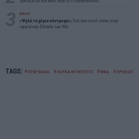
Χρειάζεται και εκεί παίκτη ο Παναθηναϊκός
3
ΒΙΒΛΙΟ
«Ψηλά τα χέρια σύντροφε»:
Ένα σκοτεινό crime στην
«φωτεινή» Ελλάδα των 90s
TAGS:
#
#
#
#
STEP BACK
ΛΟΥΚΑ ΝΤΟΝΤΣΙΤΣ
ΝΒΑ
ΠΡΟΣΩΠΑ