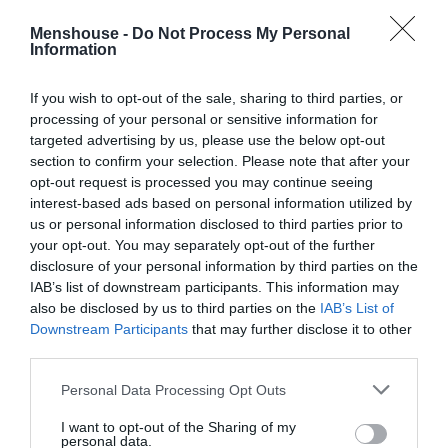
εκτελεί αστραπιαία το step back του (όπως, φερ’ ειπείν,
Menshouse -
Do Not Process My Personal
ο Χάρντεν).
Information
Αυτό του δίνει άπειρο χρόνο για να σουτάρει πίσω από
If you wish to opt-out of the sale, sharing to third parties, or
τα 7.25 ή κι από μέση απόσταση, με την συνήθη κατάληξη
processing of your personal or sensitive information for
targeted advertising by us, please use the below opt-out
να είναι η μπάλα στο διχτάκι και ο αμυντικός να ψάχνει
section to confirm your selection. Please note that after your
να βρει πού στο διάολο πήγε το τσογλάνι που μέχρι πριν
opt-out request is processed you may continue seeing
από 2 nanoseconds μάρκαρε μ’ επιτυχία.
interest-based ads based on personal information utilized by
us or personal information disclosed to third parties prior to
Φυσικά, δεν είναι μόνο το step back που κάνει τον
your opt-out. You may separately opt-out of the further
Ντόντσιτς να ξεχωρίζει σαν αμούστακο παιδί ανάμεσα
disclosure of your personal information by third parties on the
IAB’s list of downstream participants. This information may
σε πιο μουσάτα παιδιά. Μια ακόμα παράμετρος που
also be disclosed by us to third parties on the
IAB’s List of
απογειώνει το «πρώιμο» παιχνίδι του στην από εκεί
Downstream Participants
that may further disclose it to other
πλευρά του Ατλαντικού είναι η εμπειρία που έχει
third parties.
αποκτήσει παίζοντας σε κορυφαίο επίπεδο την
Personal Data Processing Opt Outs
τελευταία τριετία.
I want to opt-out of the Sharing of my
personal data.