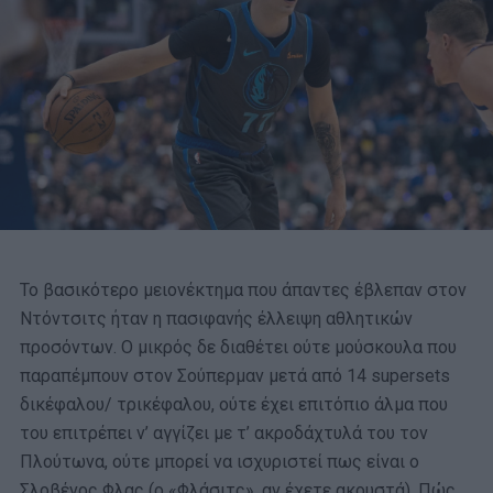
Το βασικότερο μειονέκτημα που άπαντες έβλεπαν στον
Ντόντσιτς ήταν η πασιφανής έλλειψη αθλητικών
προσόντων. Ο μικρός δε διαθέτει ούτε μούσκουλα που
παραπέμπουν στον Σούπερμαν μετά από 14 supersets
δικέφαλου/ τρικέφαλου, ούτε έχει επιτόπιο άλμα που
του επιτρέπει ν’ αγγίζει με τ’ ακροδάχτυλά του τον
Πλούτωνα, ούτε μπορεί να ισχυριστεί πως είναι ο
Σλοβένος Φλας (ο «Φλάσιτς», αν έχετε ακουστά). Πώς