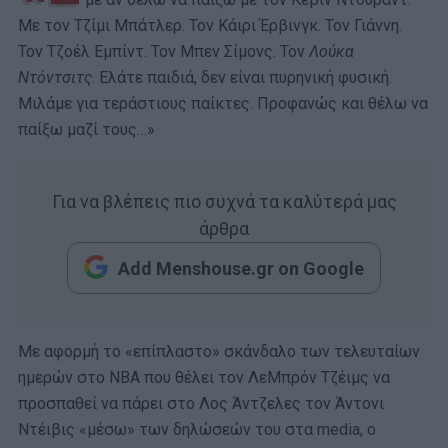
Με τον Τζίμι Μπάτλερ. Τον Κάιρι Έρβινγκ. Τον Γιάννη.
Τον Τζοέλ Εμπίντ. Τον Μπεν Σίμονς. Τον
Λούκα
Ντόντσιτς
. Ελάτε παιδιά, δεν είναι πυρηνική φυσική.
Μιλάμε για τεράστιους παίκτες. Προφανώς και θέλω να
παίξω μαζί τους…»
Για να βλέπεις πιο συχνά τα καλύτερά μας
άρθρα
Add Menshouse.gr on Google
Με αφορμή το «επίπλαστο» σκάνδαλο των τελευταίων
ημερών στο ΝΒΑ που θέλει τον ΛεΜπρόν Τζέιμς να
προσπαθεί να πάρει στο Λος Άντζελες τον Άντονι
Ντέιβις «μέσω» των δηλώσεών του στα media, ο