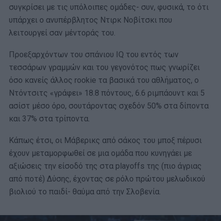
συγκρίσει με τις υπόλοιπες ομάδες- συν, φυσικά, το ότι
υπάρχει ο ανυπέρβλητος Ντιρκ Νοβίτσκι που
λειτουργεί σαν μέντοράς του.
Προεξαρχόντων του σπάνιου IQ του εντός των
τεσσάρων γραμμών και του γεγονότος πως γνωρίζει
όσο κανείς άλλος rookie τα βασικά του αθλήματος, ο
Ντόντσιτς «γράφει» 18.8 πόντους, 6.6 ριμπάουντ και 5
ασίστ μέσο όρο, σουτάροντας σχεδόν 50% στα δίποντα
και 37% στα τρίποντα.
Κάπως έτσι, οι Μάβερικς από σάκος του μποξ πέρυσι
έχουν μεταμορφωθεί σε μια ομάδα που κυνηγάει με
αξιώσεις την είσοδό της στα playoffs της (πιο άγριας
από ποτέ) Δύσης, έχοντας σε ρόλο πρώτου μελωδικού
βιολιού το παιδί- θαύμα από την Σλοβενία.