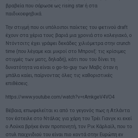
βραβεία που σάρωσε ως rising star ή στα
παιδικοεφηβικά.
Την στιγμή που oι υπόλοιποι παίκτες του φετινού draft
έχουν στα χέρια τους βαριά μια χρονιά στο κολεγιακό, ο
Ντόντσιτς έχει γράψει δεκάδες χιλιόμετρα στην crunch
time (που λέγαμε και μικροί στο Μπρονξ: τις κρίσιμες
στιγμές των ματς, δηλαδή), κάτι που του δίνει τη
δυνατότητα να είναι ο go-to-guy των Μαβς όταν η
μπάλα καίει, παίρνοντας όλες τις καθοριστικές
επιθέσεις.
https://www.youtube.com/watch?v=rAmkgeV4VO4
Βέβαια, επωφελείται κι από το γεγονός πως η Ατλάντα
τον έστειλε στο Ντάλας για χάρη του Τρέι Γιανγκ κι εκεί
ο Λούκα βρήκε έναν προπονητή, τον Ρικ Κάρλαϊλ, που το
στυλ παιχνιδιού του είναι πιο κοντά στην Ευρώπη εν