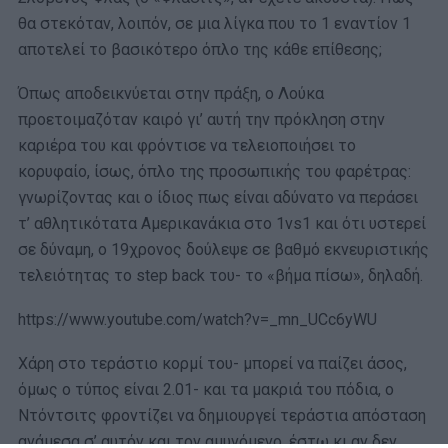
θα στεκόταν, λοιπόν, σε μια λίγκα που το 1 εναντίον 1
αποτελεί το βασικότερο όπλο της κάθε επίθεσης;
Όπως αποδεικνύεται στην πράξη, ο Λούκα
προετοιμαζόταν καιρό γι’ αυτή την πρόκληση στην
καριέρα του και φρόντισε να τελειοποιήσει το
κορυφαίο, ίσως, όπλο της προσωπικής του φαρέτρας:
γνωρίζοντας και ο ίδιος πως είναι αδύνατο να περάσει
τ’ αθλητικότατα Αμερικανάκια στο 1vs1 και ότι υστερεί
σε δύναμη, ο 19χρονος δούλεψε σε βαθμό εκνευριστικής
τελειότητας το step back του- το «βήμα πίσω», δηλαδή.
https://www.youtube.com/watch?v=_mn_UCc6yWU
Χάρη στο τεράστιο κορμί του- μπορεί να παίζει άσος,
όμως ο τύπος είναι 2.01- και τα μακριά του πόδια, ο
Ντόντσιτς φροντίζει να δημιουργεί τεράστια απόσταση
ανάμεσα σ’ αυτόν και τον αμυνόμενο, έστω κι αν δεν