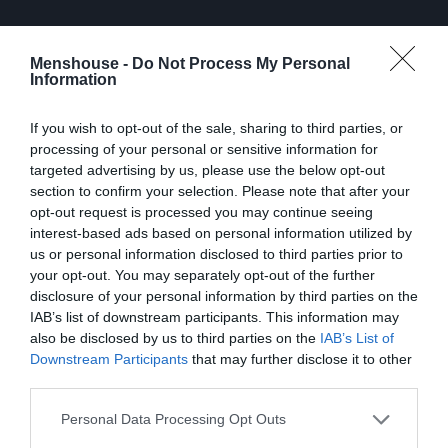
Menshouse -
Do Not Process My Personal
Information
If you wish to opt-out of the sale, sharing to third parties, or
processing of your personal or sensitive information for
targeted advertising by us, please use the below opt-out
section to confirm your selection. Please note that after your
opt-out request is processed you may continue seeing
interest-based ads based on personal information utilized by
– Όταν σε έβγαλε πρώτη φορά η καθηγήτρια
us or personal information disclosed to third parties prior to
να τραγουδήσεις, και σου άρεσε όπως είπες,
your opt-out. You may separately opt-out of the further
έγινες μετά το δημοφιλές κορίτσι;
disclosure of your personal information by third parties on the
IAB’s list of downstream participants. This information may
also be disclosed by us to third parties on the
IAB’s List of
Κοίτα, στην πρώτη γυμνασίου έφαγα αρκετό μπούλινγκ
Downstream Participants
that may further disclose it to other
και γι’ αυτό προσπαθούσα να αποφεύγω την προσοχή.
third parties.
Ήθελα να περνάω απαρατήρητη. Όταν ξεκίνησα να
τραγουδάω, τα παιδιά όντως άρχισαν να με προσέχουν
Personal Data Processing Opt Outs
και σιγά σιγά μπήκα λίγο στο προσκήνιο, κάπου στην Γ’