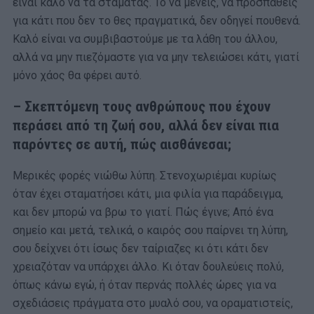
είναι καλό να τα σταματάς. Το να μένεις, να προσπαθείς
για κάτι που δεν το θες πραγματικά, δεν οδηγεί πουθενά.
Καλό είναι να συμβιβαστούμε με τα λάθη του άλλου,
αλλά να μην πιεζόμαστε για να μην τελειώσει κάτι, γιατί
μόνο χάος θα φέρει αυτό.
– Σκεπτόμενη τους ανθρώπους που έχουν
περάσει από τη ζωή σου, αλλά δεν είναι πια
παρόντες σε αυτή, πώς αισθάνεσαι;
Μερικές φορές νιώθω λύπη. Στενοχωριέμαι κυρίως
όταν έχει σταματήσει κάτι, μια φιλία για παράδειγμα,
και δεν μπορώ να βρω το γιατί. Πώς έγινε; Από ένα
σημείο και μετά, τελικά, ο καιρός σου παίρνει τη λύπη,
σου δείχνει ότι ίσως δεν ταίριαζες κι ότι κάτι δεν
χρειαζόταν να υπάρχει άλλο. Κι όταν δουλεύεις πολύ,
όπως κάνω εγώ, ή όταν περνάς πολλές ώρες για να
σχεδιάσεις πράγματα στο μυαλό σου, να οραματιστείς,