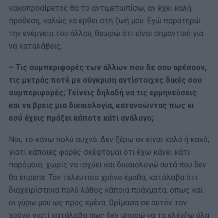
κακοπροαίρετος θα το αντιμετωπίσω, αν έχει καλή
πρόθεση, καλώς να έρθει στη ζωή μου. Εγώ παρατηρώ
την ενέργεια του άλλου, θεωρώ ότι είναι σημαντική για
να καταλάβεις.
– Τις συμπεριφορές των άλλων που δε σου αρέσουν,
τις μετράς ποτέ με σύγκριση αντίστοιχες δικές σου
συμπεριφορές; Τείνεις δηλαδή να τις ερμηνεύσεις
και να βρεις μια δικαιολογία, κατανοώντας πως κι
εσύ έχεις πράξει κάποτε κάτι ανάλογο;
Ναι, το κάνω πολύ συχνά. Δεν ξέρω αν είναι καλό ή κακό,
γιατί κάποιες φορές σκέφτομαι ότι έχω κάνει κάτι
παρόμοιο, χωρίς να ισχύει και δικαιολογώ αυτά που δεν
θα έπρεπε. Τον τελευταίο χρόνο έμαθα, κατάλαβα ότι
διαχειρίστηκα πολύ λάθος κάποια πράγματα, όπως και
οι γύρω μου ως προς εμένα. Ωρίμασα σε αυτόν τον
χρόνο γιατί κατάλαβα πως δεν μπορώ να τα ελέγξω όλα