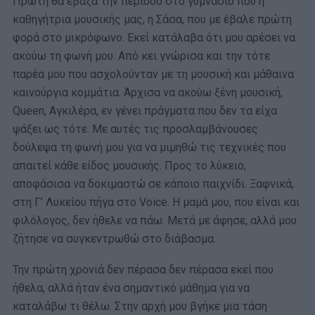
Πρώτη θα έβαζα την περίοδο στο γυμνάσιο που η
καθηγήτρια μουσικής μας, η Σάσα, που με έβαλε πρώτη
φορά στο μικρόφωνο. Εκεί κατάλαβα ότι μου αρέσει να
ακούω τη φωνή μου. Από κει γνώρισα και την τότε
παρέα μου που ασχολούνταν με τη μουσική και μάθαινα
καινούργια κομμάτια. Άρχισα να ακούω ξένη μουσική,
Queen, Αγκιλέρα, εν γένει πράγματα που δεν τα είχα
ψάξει ως τότε. Με αυτές τις προσλαμβάνουσες
δούλεψα τη φωνή μου για να μιμηθώ τις τεχνικές που
απαιτεί κάθε είδος μουσικής. Προς το λύκειο,
αποφάσισα να δοκιμαστώ σε κάποιο παιχνίδι. Ξαφνικά,
στη Γ’ Λυκείου πήγα στο Voice. Η μαμά μου, που είναι και
φιλόλογος, δεν ήθελε να πάω. Μετά με άφησε, αλλά μου
ζήτησε να συγκεντρωθώ στο διάβασμα.
Την πρώτη χρονιά δεν πέρασα δεν πέρασα εκεί που
ήθελα, αλλά ήταν ένα σημαντικό μάθημα για να
καταλάβω τι θέλω. Στην αρχή μου βγήκε μια τάση