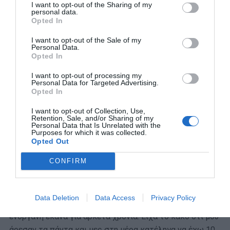
I want to opt-out of the Sharing of my
Γυμνασίου, αν το θυμάμαι καλά. Εκεί άρχισα να
personal data.
Opted In
ξεψαρώνω κι εγώ. Είχα βρει τότε μια παρέα με κάτι
κορίτσια που είχαμε πολλή χημεία. Σε αυτή την τάξη
I want to opt-out of the Sale of my
Personal Data.
είχα αναλάβει τις γιορτές και μετά και στο Λύκειο. Κάθε
Opted In
φορά έλεγα ότι θα αναλάβω εγώ τη μουσική μαζί με
I want to opt-out of processing my
κάποια άλλα παιδιά.
Personal Data for Targeted Advertising.
Opted In
– Πώς περνούσες μια μέρα σου με αυτές τις φίλες
I want to opt-out of Collection, Use,
που λες; Είχατε και συναντήσεις μετά το σχολείο;
Retention, Sale, and/or Sharing of my
Personal Data that Is Unrelated with the
Purposes for which it was collected.
Συνήθως θα καθόμασταν λίγο παραπάνω μετά τα
Opted Out
μαθήματα να περάσουμε χρόνο. Εγώ μικρή όμως έκανα
CONFIRM
τόσα πολλά. Έπαιζα μπάσκετ, βόλεϊ, έκανα ενόργανη,
ρυθμική, κεραμική. Δεν με έβαζαν οι γονείς μου. Τα έκανα
από μόνη μου. Τα έβλεπα, ζήλευα τον αδερφό μου που
Data Deletion
Data Access
Privacy Policy
έκανε κάτι και ζητούσα να το κάνω κι εγώ. Ρυθμική και
ενόργανη έκανα για αρκετά χρόνια. Είχα το κακό ότι μου
άρεσαν τα πάντα και μες στη μέρα κατέληγα να έχω 10