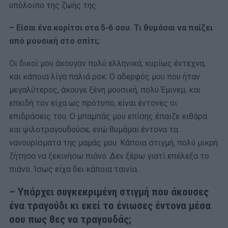
υπόλοιπο της ζωής της.
– Είσαι ένα κορίτσι στα 5-6 σου. Τι θυμάσαι να παίζει
από μουσική στο σπίτι;
Οι δικοί μου άκουγαν πολύ ελληνικά, κυρίως έντεχνα,
και κάποια λίγα παλιά ροκ. Ο αδερφός μου που ήταν
μεγαλύτερος, άκουγε ξένη μουσική, πολύ Έμινεμ, και
επειδή τον είχα ως πρότυπο, είναι έντονες οι
επιδράσεις του. Ο μπαμπάς μου επίσης έπαιζε κιθάρα
και ψιλοτραγουδούσε, ενώ θυμάμαι έντονα τα
νανουρίσματα της μαμάς μου. Κάποια στιγμή, πολύ μικρή
ζήτησα να ξεκινήσω πιάνο. Δεν ξέρω γιατί επέλεξα το
πιάνο. Ίσως είχα δει κάποια ταινία.
– Υπάρχει συγκεκριμένη στιγμή που άκουσες
ένα τραγούδι κι εκεί το ένιωσες έντονα μέσα
σου πως θες να τραγουδάς;