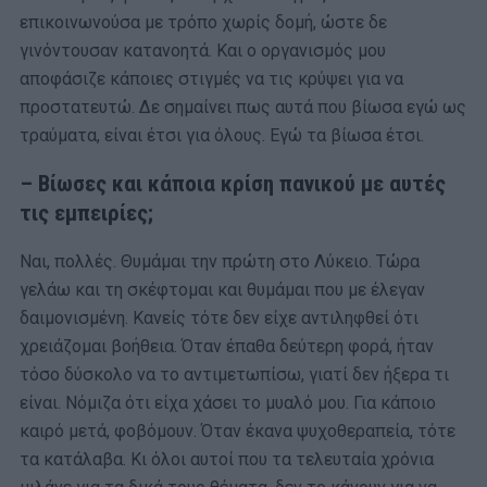
επικοινωνούσα με τρόπο χωρίς δομή, ώστε δε
γινόντουσαν κατανοητά. Και ο οργανισμός μου
αποφάσιζε κάποιες στιγμές να τις κρύψει για να
προστατευτώ. Δε σημαίνει πως αυτά που βίωσα εγώ ως
τραύματα, είναι έτσι για όλους. Εγώ τα βίωσα έτσι.
– Βίωσες και κάποια κρίση πανικού με αυτές
τις εμπειρίες;
Ναι, πολλές. Θυμάμαι την πρώτη στο Λύκειο. Τώρα
γελάω και τη σκέφτομαι και θυμάμαι που με έλεγαν
δαιμονισμένη. Κανείς τότε δεν είχε αντιληφθεί ότι
χρειάζομαι βοήθεια. Όταν έπαθα δεύτερη φορά, ήταν
τόσο δύσκολο να το αντιμετωπίσω, γιατί δεν ήξερα τι
είναι. Νόμιζα ότι είχα χάσει το μυαλό μου. Για κάποιο
καιρό μετά, φοβόμουν. Όταν έκανα ψυχοθεραπεία, τότε
τα κατάλαβα. Κι όλοι αυτοί που τα τελευταία χρόνια