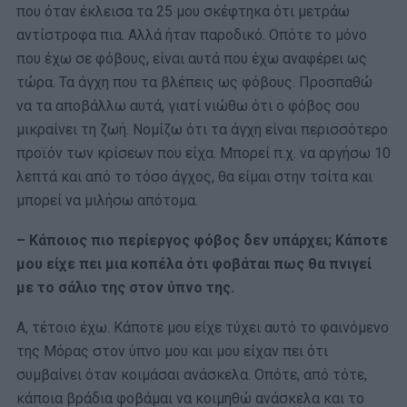
που όταν έκλεισα τα 25 μου σκέφτηκα ότι μετράω
αντίστροφα πια. Αλλά ήταν παροδικό. Οπότε το μόνο
που έχω σε φόβους, είναι αυτά που έχω αναφέρει ως
τώρα. Τα άγχη που τα βλέπεις ως φόβους. Προσπαθώ
να τα αποβάλλω αυτά, γιατί νιώθω ότι ο φόβος σου
μικραίνει τη ζωή. Νομίζω ότι τα άγχη είναι περισσότερο
προϊόν των κρίσεων που είχα. Μπορεί π.χ. να αργήσω 10
λεπτά και από το τόσο άγχος, θα είμαι στην τσίτα και
μπορεί να μιλήσω απότομα.
– Κάποιος πιο περίεργος φόβος δεν υπάρχει; Κάποτε
μου είχε πει μια κοπέλα ότι φοβάται πως θα πνιγεί
με το σάλιο της στον ύπνο της.
Α, τέτοιο έχω. Κάποτε μου είχε τύχει αυτό το φαινόμενο
της Μόρας στον ύπνο μου και μου είχαν πει ότι
συμβαίνει όταν κοιμάσαι ανάσκελα. Οπότε, από τότε,
κάποια βράδια φοβάμαι να κοιμηθώ ανάσκελα και το