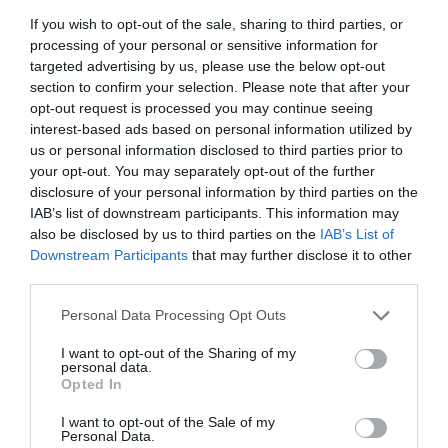
If you wish to opt-out of the sale, sharing to third parties, or
Μερικά χρόνια αργότερα, ο
Λεφάκης
διετέλεσε
processing of your personal or sensitive information for
πρόεδρος του ΤΑΚ ΑΕΚ (1994-96), διαδεχόμενος τη
targeted advertising by us, please use the below opt-out
section to confirm your selection. Please note that after your
σύζυγό του
Αθηνά
(1993-94), η οποία είχε τον ίδιο ρόλο
opt-out request is processed you may continue seeing
και στην Ερασιτεχνική.
interest-based ads based on personal information utilized by
us or personal information disclosed to third parties prior to
Αναμφίβολα, η μεγαλύτερη επιτυχία του ήταν η
your opt-out. You may separately opt-out of the further
απόκτηση του
Ρολάντο Μπλάκμαν
στα τέλη του 1994.
disclosure of your personal information by third parties on the
Δεν ήταν λίγο να παίξει στο «Γ. Μόσχος» ο τέσσερις
IAB’s list of downstream participants. This information may
also be disclosed by us to third parties on the
IAB’s List of
φορές all-star των Ντάλας Μάβερικς και επί τέσσερις
Downstream Participants
that may further disclose it to other
μήνες ελεύθερος από τους Νιου Γιορκ Νικς, οι οποίοι
third parties.
την προηγούμενη σεζόν είχαν καταλάβει τη 2η θέση στο
Personal Data Processing Opt Outs
NBA. Μία συμφωνία ύψους 450.000 δολαρίων που έφερε
εις πέρας ο πολύ γνωστός Αμερικανός ατζέντης
I want to opt-out of the Sharing of my
personal data.
Τζορτζ Άντριους
.
Opted In
I want to opt-out of the Sale of my
Personal Data.