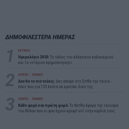
ΔΗΜΟΦΙΛΕΣΤΕΡΑ ΗΜΕΡΑΣ
1
EXTRAS
Ημερολόγιο 2050:
To τέλος του ελληνικού καλοκαιριού
και το «ντόμινο ερημοποίησης»
2
ΣΕΙΡΕΣ - ΤΑΙΝΙΕΣ
Δεν θα το πιστεύεις:
Δες απόψε στο Ertflix την ταινία -
έπος που για 133 λεπτά σε κρατάει δικό της
3
ΣΕΙΡΕΣ - ΤΑΙΝΙΕΣ
Κάθε φορά σαν πρώτη φορά:
Το Netflix έφερε την ταινιάρα
του Νόλαν που οι φαν έχουν κρυφό νο1 στην καρδιά τους