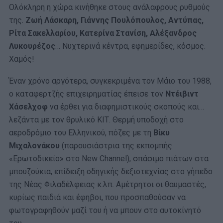
Ολόκληρη η χώρα κινήθηκε στους ανάλαφρους ρυθμούς
της.
Ζωή Λάσκαρη, Γιάννης Πουλόπουλος, Αντύπας,
Ρίτα Σακελλαρίου, Κατερίνα Στανίση, Αλέξανδρος
Λυκουρέζος
… Νυχτερινά κέντρα, εφημερίδες, κόσμος.
Χαμός!
Έναν χρόνο αργότερα, συγκεκριμένα τον Μάιο του 1988,
ο καταφερτζής επιχειρηματίας έπεισε τον
Ντέιβιντ
Χάσελχοφ
να έρθει για διαφημιστικούς σκοπούς και…
λεζάντα με τον θρυλικό ΚΙΤ. Θερμή υποδοχή στο
αεροδρόμιο του Ελληνικού, πόζες με τη
Βίκυ
Μιχαλονάκου
(παρουσιάστρια της εκπομπής
«Ερωτοδικείο» στο New Channel), σπάσιμο πιάτων στα
μπουζούκια, επίδειξη οδηγικής δεξιοτεχνίας στο γήπεδο
της Νέας Φιλαδέλφειας κ.λπ. Αμέτρητοι οι θαυμαστές,
κυρίως παιδιά και έφηβοι, που προσπαθούσαν να
φωτογραφηθούν μαζί του ή να μπουν στο αυτοκίνητό