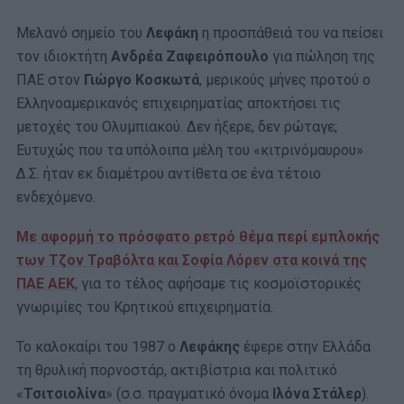
Μελανό σημείο του
Λεφάκη
η προσπάθειά του να πείσει
τον ιδιοκτήτη
Ανδρέα Ζαφειρόπουλο
για πώληση της
ΠΑΕ στον
Γιώργο Κοσκωτά
, μερικούς μήνες προτού ο
Ελληνοαμερικανός επιχειρηματίας αποκτήσει τις
μετοχές του Ολυμπιακού. Δεν ήξερε, δεν ρώταγε;
Ευτυχώς που τα υπόλοιπα μέλη του «κιτρινόμαυρου»
Δ.Σ. ήταν εκ διαμέτρου αντίθετα σε ένα τέτοιο
ενδεχόμενο.
Με αφορμή το πρόσφατο ρετρό θέμα περί εμπλοκής
των Τζον Τραβόλτα και Σοφία Λόρεν στα κοινά της
ΠΑΕ ΑΕΚ
, για το τέλος αφήσαμε τις κοσμοϊστορικές
γνωριμίες του Κρητικού επιχειρηματία.
Το καλοκαίρι του 1987 ο
Λεφάκης
έφερε στην Ελλάδα
τη θρυλική πορνοστάρ, ακτιβίστρια και πολιτικό
«
Τσιτσιολίνα
» (σ.σ. πραγματικό όνομα
Ιλόνα Στάλερ
).