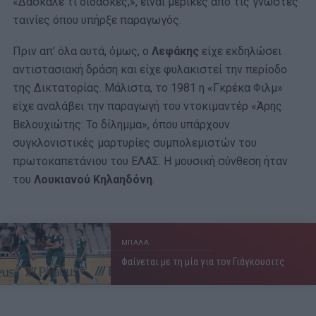
«Δάσκαλε τι δίδασκες;», είναι μερικές από τις γνωστές
ταινίες όπου υπήρξε παραγωγός.
Πριν απ’ όλα αυτά, όμως, ο
Λεφάκης
είχε εκδηλώσει
αντιστασιακή δράση και είχε φυλακιστεί την περίοδο
της Δικτατορίας. Μάλιστα, το 1981 η «Γκρέκα Φιλμ»
είχε αναλάβει την παραγωγή του ντοκιμαντέρ «Άρης
Βελουχιώτης: Το δίλημμα», όπου υπάρχουν
συγκλονιστικές μαρτυρίες συμπολεμιστών του
πρωτοκαπετάνιου του ΕΛΑΣ. Η μουσική σύνθεση ήταν
του
Λουκιανού Κηλαηδόνη
.
ΜΠΑΛΑ
Φαίνεται με τη μία για τον Γιάγκουσιτς