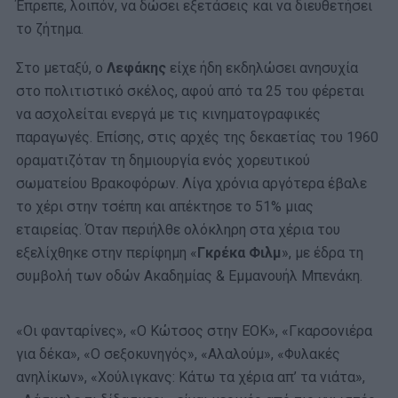
Έπρεπε, λοιπόν, να δώσει εξετάσεις και να διευθετήσει
το ζήτημα.
Στο μεταξύ, ο
Λεφάκης
είχε ήδη εκδηλώσει ανησυχία
στο πολιτιστικό σκέλος, αφού από τα 25 του φέρεται
να ασχολείται ενεργά με τις κινηματογραφικές
παραγωγές. Επίσης, στις αρχές της δεκαετίας του 1960
οραματιζόταν τη δημιουργία ενός χορευτικού
σωματείου Βρακοφόρων. Λίγα χρόνια αργότερα έβαλε
το χέρι στην τσέπη και απέκτησε το 51% μιας
εταιρείας. Όταν περιήλθε ολόκληρη στα χέρια του
εξελίχθηκε στην περίφημη «
Γκρέκα Φιλμ
», με έδρα τη
συμβολή των οδών Ακαδημίας & Εμμανουήλ Μπενάκη.
«Οι φανταρίνες», «Ο Κώτσος στην ΕΟΚ», «Γκαρσονιέρα
για δέκα», «Ο σεξοκυνηγός», «Αλαλούμ», «Φυλακές
ανηλίκων», «Χούλιγκανς: Κάτω τα χέρια απ’ τα νιάτα»,