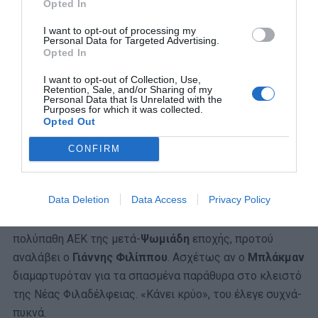
Opted In
I want to opt-out of processing my
Personal Data for Targeted Advertising.
Opted In
I want to opt-out of Collection, Use,
Retention, Sale, and/or Sharing of my
Personal Data that Is Unrelated with the
Purposes for which it was collected.
Opted Out
CONFIRM
Data Deletion
Data Access
Privacy Policy
Αν μη τι άλλο, ο Κρητικός παραγωγός και παράγοντας
ήταν ο άνθρωπος που έβαλε τις βάσεις εξυγίανσης στην
πολύπαθη ΑΕΚ της μετά-
Ψωμιάδη
εποχής, προτού
αναλάβει ο
Γιάννης Φιλίππου
. Ασχέτως αν ο
Μπλάκμαν
διαμαρτυρόταν για τα σπασμένα παράθυρα στο κλειστό
της Νέας Φιλαδέλφειας. «Κάνει κρύο», του έλεγε συχνά-
πυκνά.