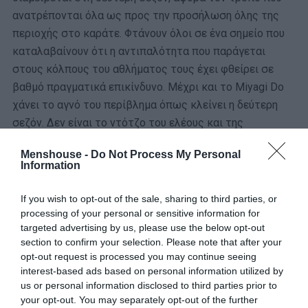
ανατρέπονται όλα ως προς την προσήλωση όλης της
περιοχής στο καράτε. Φτάνουν όλοι σε ένα σημείο που
καταλαβαίνουν ότι η αντιπαλότητα που παράγεται
στους κόλπους του αθλήματος τους έχει φθείρει σε
βαθμό πραγματικά επικίνδυνο. Μέχρι και το Miyagi Do
χάνει το αγνό του περίβλημα όπως κλείνει η δεύτερη
σεζόν. Δεν είναι το ντότζο του ελέους και της
αυτοάμυνας.
Menshouse -
Do Not Process My Personal
Information
If you wish to opt-out of the sale, sharing to third parties, or
processing of your personal or sensitive information for
targeted advertising by us, please use the below opt-out
section to confirm your selection. Please note that after your
opt-out request is processed you may continue seeing
interest-based ads based on personal information utilized by
us or personal information disclosed to third parties prior to
your opt-out. You may separately opt-out of the further