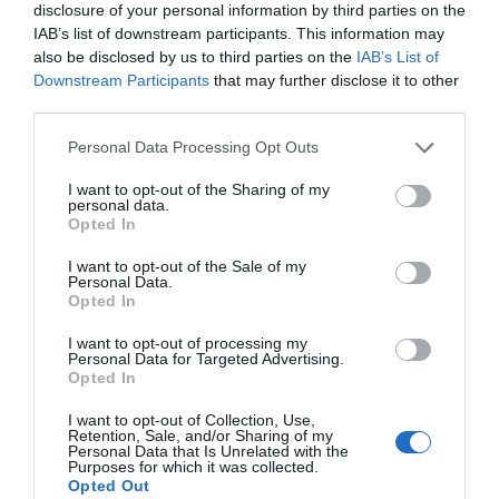
disclosure of your personal information by third parties on the
IAB’s list of downstream participants. This information may
also be disclosed by us to third parties on the
IAB’s List of
Downstream Participants
that may further disclose it to other
Αυτή είναι η στιγμή που χτυπάει πιο δυνατά, πιο
third parties.
ανελέητα το ερπετό που λέγεται Κριζ. Μπορεί να έχουν
Personal Data Processing Opt Outs
πια μυριστεί το παιχνίδι του όλοι, όμως η παλίρροια
έχει έρθει για να τους καλύψει και να αποτελέσει το
I want to opt-out of the Sharing of my
personal data.
κύμα επανεκτόξευσης του Κριζ. Δημιουργεί μια
Opted In
ανυπομονησία για την τρίτη σεζόν.
I want to opt-out of the Sale of my
Personal Data.
Προκαλεί και το εύλογο ερώτημα ταυτόχρονα.
Opted In
Δεδομένου ότι η δεύτερη σεζόν κατευθύνθηκε προς μια
αναβίωση καταστάσεων του Karate Kid, πόσο εύκολο
I want to opt-out of processing my
Personal Data for Targeted Advertising.
είναι να μην τους ρουφήξει αυτή η τρύπα και να
Opted In
επιστρέψουν στα παλιά; Αν αυτό συμβεί θα έχει χαλάσει
I want to opt-out of Collection, Use,
το Cobra Kai. Αν ο Ραλφ Μάτσιο και οι παραγωγοί
Retention, Sale, and/or Sharing of my
Personal Data that Is Unrelated with the
αποφύγουν αυτή την παγίδα για τρίτη σεζόν, τότε θα
Purposes for which it was collected.
Opted Out
αξίζουν εκτός από το καπέλο να βγάλουμε και τα