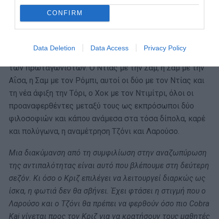
παπούτσια μας για να τους υποκλιθούμε.
CONFIRM
Αυτό το ερώτημα ας κατακάτσει μέσα στον θεατή.
Τώρα αξίζει να δεις και να απολαύσεις όσα γίνονται
Data Deletion
Data Access
Privacy Policy
στην δεύτερη σεζόν. Πάμπολλοι σχηματισμοί μεταξύ
των πρωταγωνιστών. Ο Ντίας με την Σαμ, η Σαμ με την
Αΐσα, η Σαμ με τον Ρόμπι, αυτοί οι δύο με τον Ντίας και
τη νέα άφιξη την Τόρι, ο Χοκ με τον Ντιμίτρι, όλοι οι
προαναφερθέντες μεταξύ τους ως εκπρόσωποι δύο
φιλοσοφιών και κάπου ανάμεσα στα τόσα δίπολα, καρέ
και πολύγωνα, η αναμέτρηση Τζόνι και Λαρούσο.
Μια διακύμανση από τη συμφιλίωση στην αναζωπύρωση
της αντιπαλότητας είναι αυτό που βλέπουμε στη δεύτερη
σεζόν. Κι όσο ο Κριζ επιλέγει να λειτουργεί διαρκώς ως
ίσκα, η φωτιά δεν θα σβήνει. Έχει φτάσει η στιγμή που ο
Λαρούσο και ο Τζόνι θα πρέπει να φερθούν όσο πιο Cobra
Kai γίνεται προς τον Κριζ για να κρατήσουν τους μαθητές