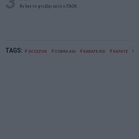
3
Αν δεν το φτιάξει αυτό ο ΠΑΟΚ…
TAGS:
#
#
#
#
#
2Η ΣΕΖΟΝ
COBRA KAI
KARATE KID
ΚΑΡΑΤΕ
Ν