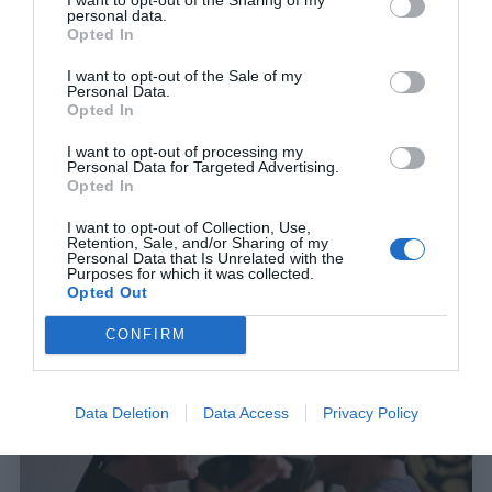
personal data.
Opted In
I want to opt-out of the Sale of my
Personal Data.
Opted In
I want to opt-out of processing my
Personal Data for Targeted Advertising.
Opted In
Cobra Kai:
Πάνω που λες ότι δε μπορεί να γίνει
I want to opt-out of Collection, Use,
καλύτερη, η τρίτη σεζόν σε απογειώνει
Retention, Sale, and/or Sharing of my
Personal Data that Is Unrelated with the
Purposes for which it was collected.
Opted Out
Στέργιος Πουλερές
CONFIRM
Data Deletion
Data Access
Privacy Policy