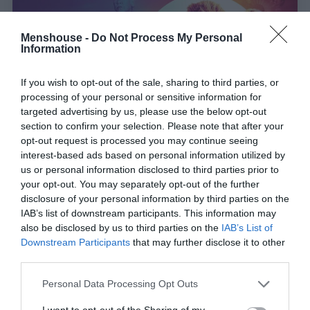
Menshouse -
Do Not Process My Personal
Information
If you wish to opt-out of the sale, sharing to third parties, or
processing of your personal or sensitive information for
targeted advertising by us, please use the below opt-out
section to confirm your selection. Please note that after your
opt-out request is processed you may continue seeing
interest-based ads based on personal information utilized by
us or personal information disclosed to third parties prior to
Cobra Kai:
Το Netflix μας «ξέρανε» με το trailer
your opt-out. You may separately opt-out of the further
για την 4η σεζόν
disclosure of your personal information by third parties on the
IAB’s list of downstream participants. This information may
also be disclosed by us to third parties on the
IAB’s List of
Menshouse Team
Downstream Participants
that may further disclose it to other
third parties.
Personal Data Processing Opt Outs
I want to opt-out of the Sharing of my