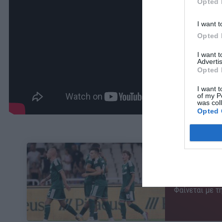
Opted 
I want t
Opted 
I want 
Advertis
Opted 
I want t
of my P
was col
Opted 
ΜΠΑΛΑ
Φαίνεται με τη