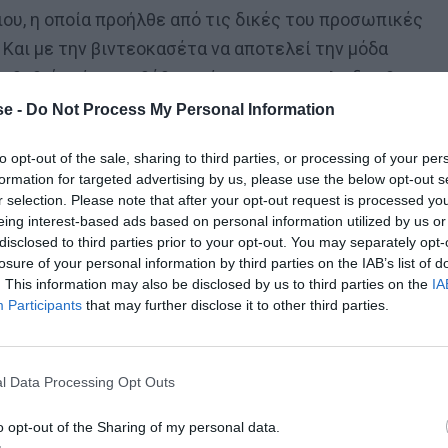
ου, η οποία προήλθε από τις δικές του προσωπικές
α. Και με την βιντεοκασέτα να αποτελεί την μόδα
 βαθιά κρίση, το βέβαιο είναι πως το φιλμ δεν θα
e -
Do Not Process My Personal Information
to opt-out of the sale, sharing to third parties, or processing of your per
formation for targeted advertising by us, please use the below opt-out s
r selection. Please note that after your opt-out request is processed y
eing interest-based ads based on personal information utilized by us or
disclosed to third parties prior to your opt-out. You may separately opt-
losure of your personal information by third parties on the IAB’s list of
. This information may also be disclosed by us to third parties on the
IA
Participants
that may further disclose it to other third parties.
l Data Processing Opt Outs
o opt-out of the Sharing of my personal data.