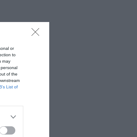
sonal or
ection to
ou may
 personal
out of the
 downstream
B’s List of