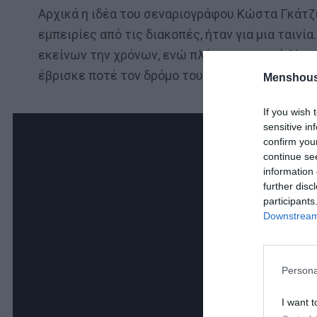
Αρχικά η ιδέα του σεναριογράφου Κώστα Γκάτζι
εμπειρίες από τις διακοπές, ήταν για μια ταινί
εκείνων την χρόνων, ενώ πλέον το σινεμά βίωνε
έβρισκε ποτέ τον δρόμο του προς τις αίθουσες.
Menshous
If you wish 
sensitive in
confirm you
continue se
information 
further disc
participants
Downstream 
Persona
I want t