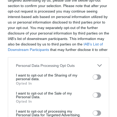
targeted advertising by us, please use the below opt-out
εταιρίας. Η ζωή του θα αλλάξει για τα καλά όταν μάθει
section to confirm your selection. Please note that after your
opt-out request is processed you may continue seeing
πως είναι φορέας ενός σεξουαλικώς μεταδιδόμενου ιού,
interest-based ads based on personal information utilized by
ο οποίος είναι θανατηφόρος μόνο για τις γυναίκες. Ο
us or personal information disclosed to third parties prior to
Άρης όμως είναι και η μοναδική ελπίδα για τη δημιουργία
your opt-out. You may separately opt-out of the further
ενός εμβολίου. Αρκεί να βρει ποια από τις πρώην
disclosure of your personal information by third parties on the
IAB’s list of downstream participants. This information may
συντρόφους του του μετέδωσε τον ιό αρχικά.
also be disclosed by us to third parties on the
IAB’s List of
Downstream Participants
that may further disclose it to other
Σε μια ταινία που μικρές λεπτομέρειες κάνουν τη
third parties.
διαφορά, όπως ο λαρυγγόφωνος χαρακτήρας του
Βαγγέλη Μουρίκη, γινόμαστε μάρτυρες μιας αναζήτησης
Personal Data Processing Opt Outs
που θα περίμενε κανείς να χαρακτηρίζεται από άγχος
I want to opt-out of the Sharing of my
και φόβο. Όμως ο Άρης είναι κτηνωδώς ανέκφραστος,
personal data.
Opted In
μάλλον απέχων από τη ζωή του και γίνεται εύκολα
αντιπαθής, αλλά ταυτόχρονα και ο ρέμπελος εαυτός
I want to opt-out of the Sale of my
Personal Data.
που θα θέλαμε να έχουμε, ιδίως σε τόσο κρίσιμες
Opted In
περιστάσεις όπως αυτή που διαχειρίζεται.
I want to opt-out of processing my
Personal Data for Targeted Advertising.