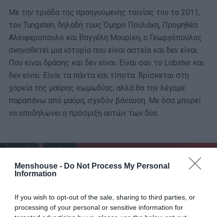
Με την τριάδα της προηγούμενης ταινίας του το 2011,
του Tungsten, δηλαδή τους Όμηρο Πουλάκη, Προμηθέα
Αλειφερόπουλο και Βαγγέλη Μουρίκη, ο Γεωργόπουλος
σκηνοθετεί μια ιστορία που είναι αστεία και δεν είναι.
Που είναι δράσης και δεν είναι. Είναι σαν το Lobster και
δεν είναι. Είναι τα πάντα και τίποτα. Βρίσκεται στη
χορεία της μαύρης κωμωδίας, αλλά θα την λέγαμε
παραπάνω από μαύρη, σχεδόν βάναυση. Με όσα μπορεί
να υποδηλώνει η πρόσμιξη αυτών των δύο.
ΜΠΑΛΑ
Menshouse -
Do Not Process My Personal
Η αλήθεια για τον Ετιέν Καμαρά
Information
If you wish to opt-out of the sale, sharing to third parties, or
processing of your personal or sensitive information for
Ο Άρης είναι ένα πετυχημένο στέλεχος μίας μεγάλης