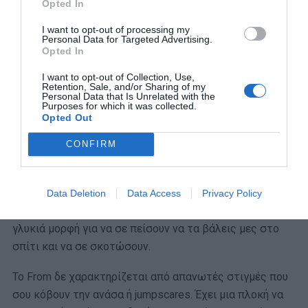
Opted In
I want to opt-out of processing my
Personal Data for Targeted Advertising.
Opted In
I want to opt-out of Collection, Use,
Retention, Sale, and/or Sharing of my
Personal Data that Is Unrelated with the
Purposes for which it was collected.
Opted Out
CONFIRM
Κάθε βράδυ, τα μεσάνυχτα, βγάζει στη φόρα
Data Deletion
Data Access
Privacy Policy
φαντάσματα ή/και ζόμπι, που μπορεί να έχουν μια
γλυκιά μορφή για να σε πείσουν να τα βάλεις μες στο
σπίτι και να σε σκοτώσουν.
Το From δε χαρακτηρίζεται από απανωτές στιγμές που
σου κόβουν την ανάσα ή jumpscares. Έχει μια πλοκή να