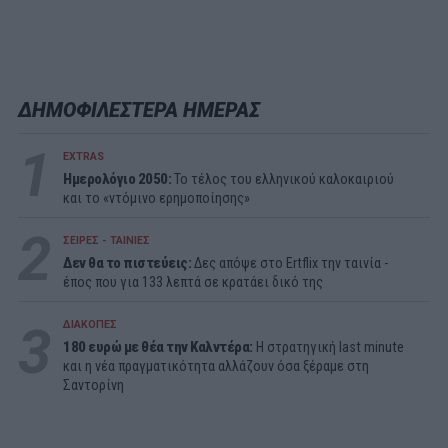
ΔΗΜΟΦΙΛΕΣΤΕΡΑ ΗΜΕΡΑΣ
1
EXTRAS
Ημερολόγιο 2050:
To τέλος του ελληνικού καλοκαιριού
και το «ντόμινο ερημοποίησης»
2
ΣΕΙΡΕΣ - ΤΑΙΝΙΕΣ
Δεν θα το πιστεύεις:
Δες απόψε στο Ertflix την ταινία -
έπος που για 133 λεπτά σε κρατάει δικό της
3
ΔΙΑΚΟΠΕΣ
180 ευρώ με θέα την Καλντέρα:
Η στρατηγική last minute
και η νέα πραγματικότητα αλλάζουν όσα ξέραμε στη
Σαντορίνη