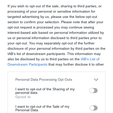
Αν σου απαντήσουν τότε τελείωσες. Αν δεν
If you wish to opt-out of the sale, sharing to third parties, or
processing of your personal or sensitive information for
συναναστραφείς μαζί τους, μπορεί και να τη γλυτώσεις.
targeted advertising by us, please use the below opt-out
section to confirm your selection. Please note that after your
Κι αν από ένα σημείο και μετά ο εγκλωβισμός
opt-out request is processed you may continue seeing
ξεπερνιέται, γιατί τον ζουν και άλλοι, τότε αυτο που δεν
interest-based ads based on personal information utilized by
σταματά είναι ο θάνατος. Η πόλη δεν εμποδίζει απλώς
us or personal information disclosed to third parties prior to
τους κατοίκους από το να φύγουν. Τους ξεπαστρεύει
your opt-out. You may separately opt-out of the further
disclosure of your personal information by third parties on the
κιόλας, ώστε να μην υπερφορτώσει.
IAB’s list of downstream participants. This information may
also be disclosed by us to third parties on the
IAB’s List of
Downstream Participants
that may further disclose it to other
Όσκαρ 2022: Η ταινιάρα που ξεπάστρεψε τις
third parties.
προβλέψεις στην πιο μεγάλη ανατροπή των
τελευταίων ετών (Vid)
Personal Data Processing Opt Outs
I want to opt-out of the Sharing of my
personal data.
Opted In
I want to opt-out of the Sale of my
Personal Data.