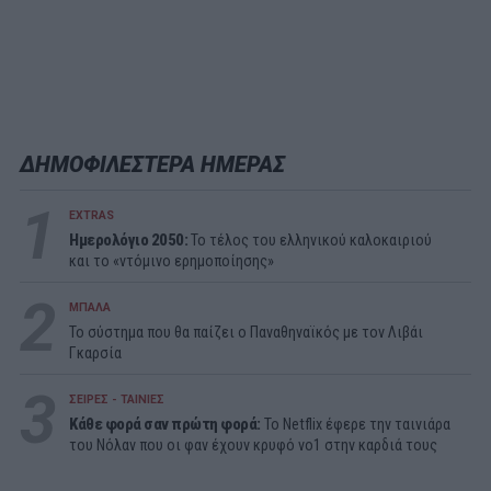
ΔΗΜΟΦΙΛΕΣΤΕΡΑ ΗΜΕΡΑΣ
1
EXTRAS
Ημερολόγιο 2050:
To τέλος του ελληνικού καλοκαιριού
και το «ντόμινο ερημοποίησης»
2
ΜΠΑΛΑ
Το σύστημα που θα παίζει ο Παναθηναϊκός με τον Λιβάι
Γκαρσία
3
ΣΕΙΡΕΣ - ΤΑΙΝΙΕΣ
Κάθε φορά σαν πρώτη φορά:
Το Netflix έφερε την ταινιάρα
του Νόλαν που οι φαν έχουν κρυφό νο1 στην καρδιά τους