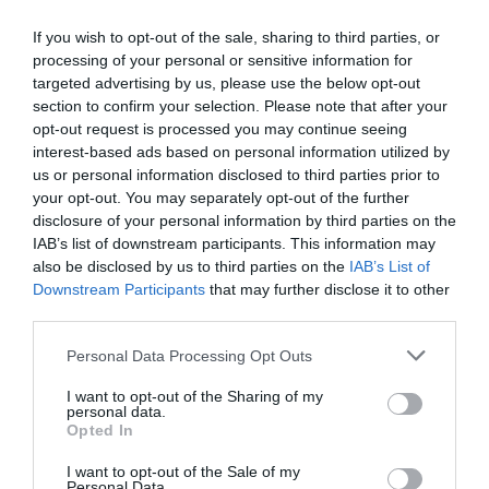
εις το τετράγωνο.
If you wish to opt-out of the sale, sharing to third parties, or
Αλλά δεν θα το κάνω. Αφού το έκανα ήδη.
processing of your personal or sensitive information for
targeted advertising by us, please use the below opt-out
Τα Pokemon δε μπορούν να υπάρξουν χωρίς αυτούς
section to confirm your selection. Please note that after your
opt-out request is processed you may continue seeing
τους δύο. Ούτε καν με έναν απ΄αυτούς. Κάποτε πίστευα
interest-based ads based on personal information utilized by
πως είναι αναγκαίοι ο Broke, η Misty, όλη η Ομάδα
us or personal information disclosed to third parties prior to
Πύραυλος και η Νοσοκόμα Joy. Καλά, η τελευταία ίσως
your opt-out. You may separately opt-out of the further
και για άλλους λόγους. Όχι, εσύ χαριεντίζεσαι με anime.
disclosure of your personal information by third parties on the
Όχι, εσύ. ΟΧΙ, ΕΣΥ.
IAB’s list of downstream participants. This information may
also be disclosed by us to third parties on the
IAB’s List of
Downstream Participants
that may further disclose it to other
Αλλά, αφού όλοι πάνε κι έρχονται, μπορώ να το
third parties.
καταπιώ. Ο Ash και ο Pikachu δεν πάνε κι έρχονται. Είναι
εκείνα τα σταθερά άτομα που έχεις στη ζωή σου και τα
Personal Data Processing Opt Outs
θυμάσαι από πάντοτε. Ακόμα και στις αναμνήσεις που
I want to opt-out of the Sharing of my
δεν είναι, αναρωτιέσαι πώς και έκατσε αυτό ή με
personal data.
Opted In
κάποιον τρόπο συνδέονται.
I want to opt-out of the Sale of my
Η σειρά Pokemon, το ότι είχαμε έναν Ash να
Personal Data.