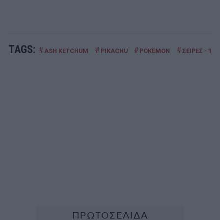
TAGS:
#
#
#
#
ASH KETCHUM
PIKACHU
POKEMON
ΣΕΙΡΕΣ - ΤΑΙ