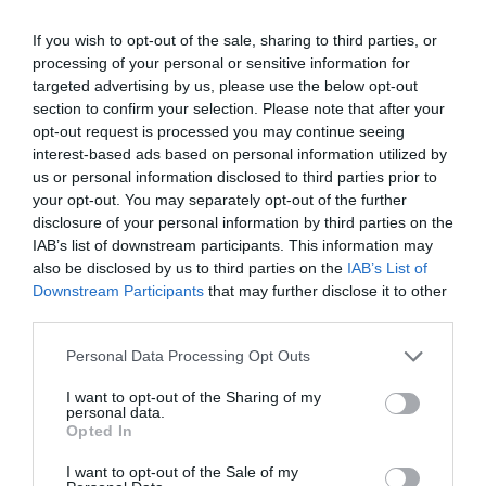
If you wish to opt-out of the sale, sharing to third parties, or
Ήτοι: Ποια είναι η αποστολή του Σούγκαρ στη Γη; Θα
processing of your personal or sensitive information for
συνεχίσει να ζει ανάμεσα στους ανθρώπους που έμαθε
targeted advertising by us, please use the below opt-out
τόσο να αγαπάει; ‘Η θα επιστρέψει σπίτι του; Θα αντέξει,
section to confirm your selection. Please note that after your
επίσης, να διατηρήσει την καλοσύνη του σε έναν κόσμο
opt-out request is processed you may continue seeing
interest-based ads based on personal information utilized by
που συνεχώς τον φέρνει αντιμέτωπο με καταστάσεις
us or personal information disclosed to third parties prior to
που δοκιμάζουν τις αξίες του; Μην περιμένεις γενικώς
your opt-out. You may separately opt-out of the further
κάποιου είδους μάθημ
α. Το Sugar παραμένει fun to
disclosure of your personal information by third parties on the
watch ως προσέγγιση. Απλά αγγίζει σοβαρά θέματα
IAB’s list of downstream participants. This information may
also be disclosed by us to third parties on the
IAB’s List of
και πολύ πέρα από την επιφάνεια.
Πέρα από
Downstream Participants
that may further disclose it to other
«ταμπέλες» και όρια, είναι μια ιστορία για την
third parties.
ανθρώπινη επαφή μέσα από μια… εξωγήινη ματιά. Είναι
ωραία επειδή τολμάει, επειδή βρίσκει ισορροπίες και
Personal Data Processing Opt Outs
ιδέες προκειμένου να κρατάει ζωντανό το ενδιαφέρον
I want to opt-out of the Sharing of my
του θεατή.
personal data.
Opted In
I want to opt-out of the Sale of my