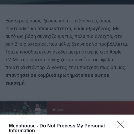
Εάν ξέρεις όμως, ξέρεις και ότι ο Σούγκαρ, όπως
συνταρακτικά αποκαλύπτεται
, είναι εξωγήινος.
Με
αυτό ως βάση συνεχίζουμε πια, πολύ πιο ανοιχτά, στο
part 2 της ιστορίας, που μόλις ξεκίνησε να προβάλλεται.
Τρία επεισόδια έχουν ανεβεί μέχρι στιγμής στο Apple
TV. Με τη σειρά να συνεχίζει να κινείται σε υψηλά
ποιοτικά στάνταρ. Δίνοντας την υπόσχεση πως θα μας
απαντήσει σε κομβικά ερωτήματα που άφησε
εκκρεμή.
ΜΠΑΛΑ
Η αλήθεια για τον Ετιέν Καμαρά
Menshouse -
Do Not Process My Personal
Information