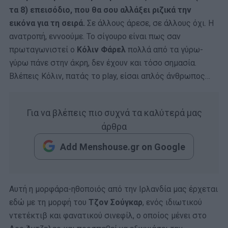
τα 8) επεισόδιο, που θα σου αλλάξει ριζικά την
εικόνα για τη σειρά.
Σε άλλους άρεσε, σε άλλους όχι. Η
ανατροπή, εννοούμε. Το σίγουρο είναι πως σαν
πρωταγωνιστεί ο
Κόλιν Φάρελ
πολλά από τα γύρω-
γύρω πάνε στην άκρη, δεν έχουν και τόσο σημασία.
Βλέπεις Κόλιν, πατάς το play, είσαι απλός άνθρωπος…
Για να βλέπεις πιο συχνά τα καλύτερά μας
άρθρα
Add Menshouse.gr on Google
Αυτή η μορφάρα-ηθοποιός από την Ιρλανδία μας έρχεται
εδώ με τη μορφή του
Τζον Σούγκαρ
, ενός ιδιωτικού
ντετέκτιβ και φανατικού σινεφίλ, ο οποίος μένει στο