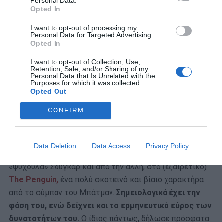
Personal Data.
Opted In
I want to opt-out of processing my
Personal Data for Targeted Advertising.
Opted In
I want to opt-out of Collection, Use,
Retention, Sale, and/or Sharing of my
Personal Data that Is Unrelated with the
Purposes for which it was collected.
Opted Out
CONFIRM
Είναι αξιοσημείωτο ότι ο Φάρελ, στην ίδια χρονική
Data Deletion
Data Access
Privacy Policy
στιγμή της καριέρας του, παίζει από τη μία τον
«ψυχούλα» Σούγκαρ και από την άλλη, στο (εξαιρετικό)
The Penguin,
ένα πολύ σκοτεινό και βίαιο χαρακτήρα
από το σύμπαν του Μπάτμαν.
Σημειολογικά έχει την
φάση του, ενώ δείχνει και το ερμηνευτικό εύρος των
δυνατοτήτων του.
Ο ίδιος πάντως, δήλωσε πρόσφατα