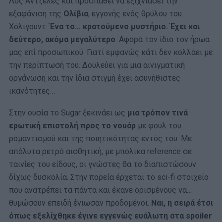
Λος Άντζελες και προσπαθεί να εξιχνιάσει την
εξαφάνιση της
Ολίβια
, εγγονής ενός θρύλου του
Χόλιγουντ.
Ένα το… κρατούμενο μυστήριο. Έχει και
δεύτερο, ακόμα μεγαλύτερο
. Αφορά τον ίδιο τον ήρωα
μας επί προσωπικού. Γιατί εμφανώς κάτι δεν κολλάει με
την περίπτωσή του. Δουλεύει για μια αινιγματική
οργάνωση και την ίδια στιγμή έχει ασυνήθιστες
ικανότητες…
Στην ουσία το Sugar ξεκινάει ως
μια τρόπον τινά
ερωτική επιστολή προς το νουάρ
με φουλ του
ρομαντισμού και της ποιητικότητας εντός του. Με
απόλυτα ρετρό αισθητική, με μπόλικα reference σε
ταινίες του είδους, οι γνώστες θα το διαπιστώσουν
δίχως δυσκολία. Στην πορεία έρχεται το sci-fi στοιχείο
που ανατρέπει τα πάντα και έκανε ορισμένους να…
θυμώσουν επειδή ένιωσαν προδομένοι.
Ναι, η σειρά έτσι
όπως εξελίχθηκε έγινε εγγενώς ευάλωτη στα spoiler