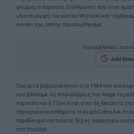
φλώρος ο Λαρούσο. Ο άνθρωπος που όταν ήμαστα
γλυκιά μορφή του μίστερ Μιγιάγκι και ταχθήκαμε
σενσέι του, οπότε παρασυρθήκαμε.
Για να βλέπεις πιο 
Add Mens
Όλα αυτά βέβαια ανήκουν στο 1984 που κυκλοφό
που βλέπαμε τις επαναλήψεις του Mega τα μεσ
Λαρούσο και ο Τζόνι είναι στην 6η δεκαετία τη
περίεργα συναισθήματα. Η σειρά Cobra Kai, ότα
παράδειγμα νοσταλγίας δίχως περαιτέρω ουσία.
στο Youtube.