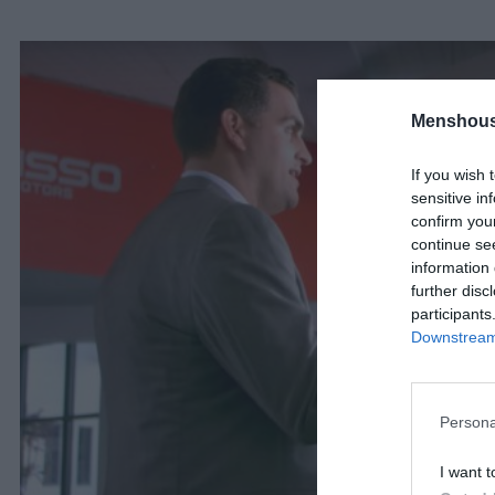
Menshous
If you wish 
sensitive in
confirm you
continue se
information 
further disc
participants
Downstream 
Persona
I want t