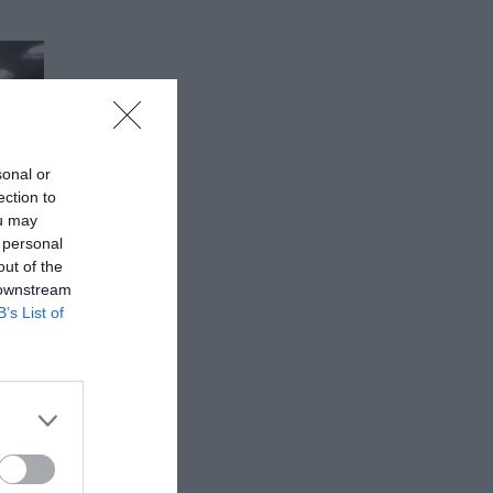
sonal or
ection to
ou may
 personal
out of the
 downstream
B’s List of