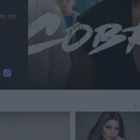
σο την