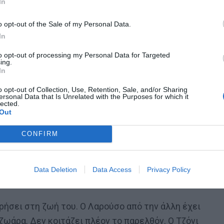
In
o opt-out of the Sale of my Personal Data.
In
to opt-out of processing my Personal Data for Targeted
ing.
In
 του Cobra Kai φάνηκε ότι θέλει να πάει
o opt-out of Collection, Use, Retention, Sale, and/or Sharing
ει την ιστορία από μια άλλη μεριά, κι ας
ersonal Data that Is Unrelated with the Purposes for which it
lected.
ώσει την ευκαιρία σε εμάς που τότε
Out
 να δούμε και τον Τζόνι.
CONFIRM
ε το χτύπημα στο πόδι, αλλά αναγνώρισε τον Λαρούσο.
κανονικό χτύπημα και πήρε τον τίτλο; Άρα εδώ έχουμε
Data Deletion
Data Access
Privacy Policy
χεται να την στρώσει. Έστω και καθυστερημένα.
ήσει στη ζωή του. Ο Λαρούσο από την άλλη έχει
ζωάρα. Δεν κοιτάζει πλέον το παρελθόν. Ο Τζόνι