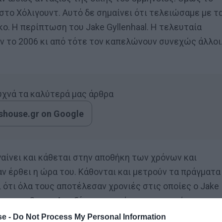
στο Χόλιγουντ. Αυτό δε σημαίνει ότι τελειώσαμε με τ
κο. Η περίπτωση του Jake Gyllenhaal. Η τελευταία
ν το 2006 κι από τότε τον καπελώνουν συνεχώς άλλοι
συχνά τα καλύτερά μας άρθρα
house.gr on Google
γαίνει και κάθεται στην αποθήκη των χρόνων και
ταν έρθει η ώρα του. Κάθονται και μετρούν τα πράγματα
 ότι όλα τους αποτέλεσαν χρονιές στις οποίες ο Jake
τα για Oscar. Δεν ξέρω τι φταίει με την περίπτωση
ιδιαίτερο γκελ στην Ακαδημία, αλλά η υπόθεση του
e -
Do Not Process My Personal Information