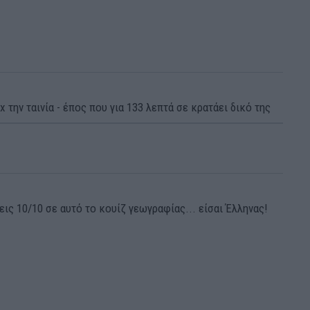
x την ταινία - έπος που για 133 λεπτά σε κρατάει δικό της
ις 10/10 σε αυτό το κουίζ γεωγραφίας... είσαι Έλληνας!