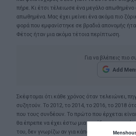
πήρε. Κι έτσι τέλειωσε ένα μεγάλο απωθημένο 
απωθημένα. Μας έχει μείνει ένα ακόμα πιο ζόρι
φορά που εμφανίστηκε σε βραδιά απονομής ήτα
Φέτος ήταν μια ακόμα τέτοια περίπτωση.
Για να βλέπεις πιο 
Add Mens
Σκέφτομαι ότι κάθε χρόνος όταν τελειώνει, πη
συζητούν. Το 2012, το 2014, το 2016, το 2018 ό
που τους συνδέουν. Το πρώτο που έρχεται είναι
θα έπρεπε να έχει έστω μια ρημάδα υποψηφιότη
του, δεν γνωρίζω αν για κάποιο λόγο δεν κάνει 
Menshous