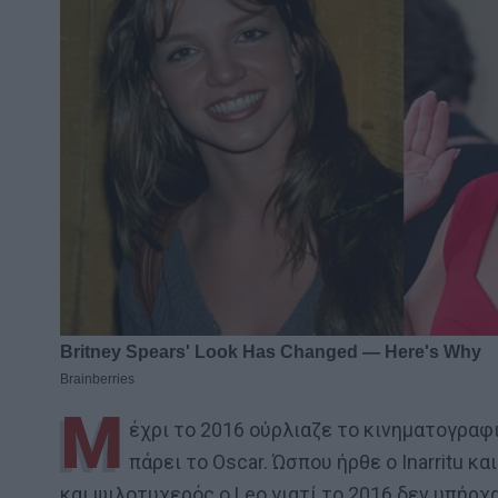
Μ
έχρι το 2016 ούρλιαζε το κινηματογραφι
πάρει το Oscar. Ώσπου ήρθε ο Inarritu κ
και ψιλοτυχερός ο Leo γιατί το 2016 δεν υπήρχ