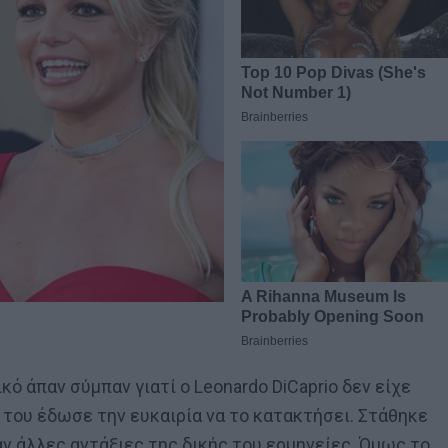
κό άπαν σύμπαν γιατί ο Leonardo DiCaprio δεν είχε
αι του έδωσε την ευκαιρία να το κατακτήσει. Στάθηκε
αν άλλες αντάξιες της δικής του ερμηνείες. Όμως το