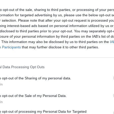
 της ύπαρξης.
to opt-out of the sale, sharing to third parties, or processing of your per
formation for targeted advertising by us, please use the below opt-out s
 Δεν θα σταθώ στο Okja, όπου έκανε την
r selection. Please note that after your opt-out request is processed y
ο Stronger. Μια ταινία που και
eing interest-based ads based on personal information utilized by us or
disclosed to third parties prior to your opt-out. You may separately opt-
ίσθημα, αλλά που του δίνει όλα τα εχέγγυα
losure of your personal information by third parties on the IAB’s list of
αι το κάνει ο Jake Gyllenhaal. Δεν είναι
. This information may also be disclosed by us to third parties on the
IA
Participants
that may further disclose it to other third parties.
ίου, βγαίνουν οι υποψηφιότητες για Χρυσές Σφαίρες
l Data Processing Opt Outs
θέσεις, 5 για κωμωδία και 5 για δράμα, ο Jake είναι
ει στην πρώτη. Αλλά για τον λόγο του διαχωρισμού
o opt-out of the Sharing of my personal data.
In
οψηφιότητα. Ε, αφού δεν μπήκε εκεί, σιγά μπας και
καμιά ευφάνταστη σκέψη ή τρομερή πρόβλεψη. Σα να
o opt-out of the Sale of my Personal Data.
In
to opt-out of processing my Personal Data for Targeted