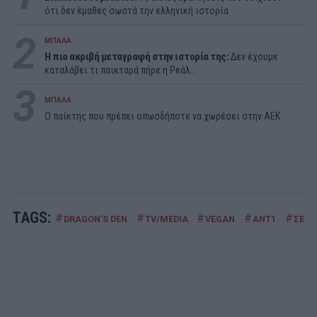
ότι δεν έμαθες σωστά την ελληνική ιστορία
2
ΜΠΑΛΑ
Η πιο ακριβή μεταγραφή στην ιστορία της:
Δεν έχουμε
καταλάβει τι παικταρά πήρε η Ρεάλ...
3
ΜΠΑΛΑ
Ο παίκτης που πρέπει οπωσδήποτε να χωρέσει στην ΑΕΚ
TAGS:
#
#
#
#
#
DRAGON'S DEN
TV/MEDIA
VEGAN
ΑΝΤ1
ΣΕΦ