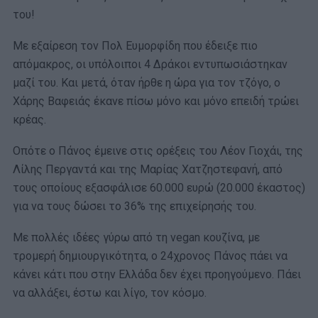
του!
Με εξαίρεση τον Πολ Ευμορφίδη που έδειξε πιο
απόμακρος, οι υπόλοιποι 4 Δράκοι εντυπωσιάστηκαν
μαζί του. Και μετά, όταν ήρθε η ώρα για τον τζόγο, ο
Χάρης Βαφειάς έκανε πίσω μόνο και μόνο επειδή τρώει
κρέας.
Οπότε ο Πάνος έμεινε στις ορέξεις του Λέον Γιοχάι, της
Λίλης Περγαντά και της Μαρίας Χατζηστεφανή, από
τους οποίους εξασφάλισε 60.000 ευρώ (20.000 έκαστος)
για να τους δώσει το 36% της επιχείρησής του.
Με πολλές ιδέες γύρω από τη vegan κουζίνα, με
τρομερή δημιουργικότητα, ο 24χρονος Πάνος πάει να
κάνει κάτι που στην Ελλάδα δεν έχει προηγούμενο. Πάει
να αλλάξει, έστω και λίγο, τον κόσμο.