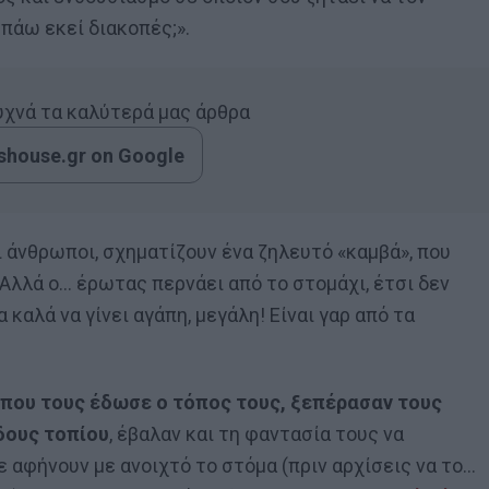
 πάω εκεί διακοπές;».
συχνά τα καλύτερά μας άρθρα
house.gr on Google
οι άνθρωποι, σχηματίζουν ένα ζηλευτό «καμβά», που
 Αλλά ο… έρωτας περνάει από το στομάχι, έτσι δεν
α καλά να γίνει αγάπη, μεγάλη! Είναι γαρ από τα
ά που τους έδωσε ο τόπος τους, ξεπέρασαν τους
δους τοπίου
, έβαλαν και τη φαντασία τους να
αφήνουν με ανοιχτό το στόμα (πριν αρχίσεις να το…