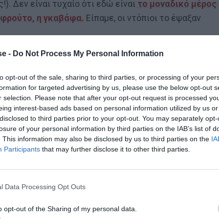
). Δεν είναι τυχαίο ότι εδώ είναι
το μοναδικό μέρος
 φρούτο, η γκαβάφα.
Είπαμε, οι ντόπιοι το έψαξαν
e -
Do Not Process My Personal Information
ας υπέροχα, ειδικά ψαρικά, θαλασσινά και κρεατικά.
to opt-out of the sale, sharing to third parties, or processing of your per
μάτι»
: Στα γλυκά
. Τα οποία έχουν κυρίως ως βάση το
formation for targeted advertising by us, please use the below opt-out s
 Μόνο που σε αυτές τις γραμμές θα σου μιλήσουμε για
r selection. Please note that after your opt-out request is processed y
eing interest-based ads based on personal information utilized by us or
υχνά και σε αλμυρή βερσιόν. Όμως στη Λέρο, όποιος
disclosed to third parties prior to your opt-out. You may separately opt-
σει τη
γλυκιά πατσαβουρόπιτα!
Δεν ήταν αρχικά
losure of your personal information by third parties on the IAB’s list of
η, έγινε.
. This information may also be disclosed by us to third parties on the
IA
Participants
that may further disclose it to other third parties.
l Data Processing Opt Outs
o opt-out of the Sharing of my personal data.