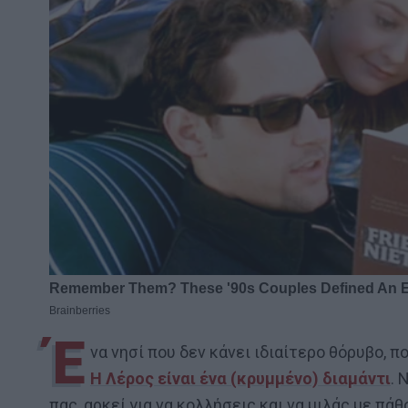
Έ
να νησί που δεν κάνει ιδιαίτερο θόρυβο, 
Η Λέρος είναι ένα (κρυμμένο) διαμάντι
. 
πας, αρκεί για να κολλήσεις και να μιλάς με πά