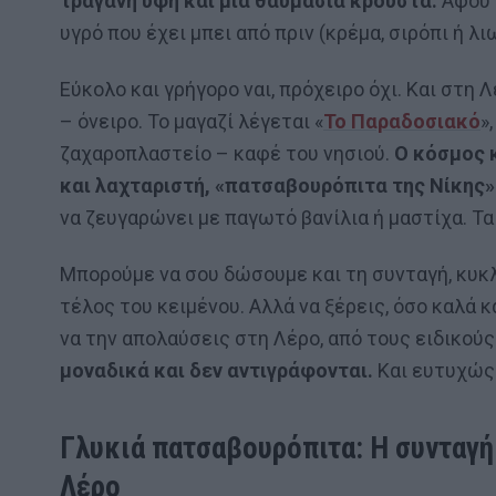
τραγανή υφή και μια θαυμάσια κρούστα.
Αφού δ
υγρό που έχει μπει από πριν (κρέμα, σιρόπι ή λ
Εύκολο και γρήγορο ναι, πρόχειρο όχι. Και στη
– όνειρο. Το μαγαζί λέγεται «
Το Παραδοσιακό
»
ζαχαροπλαστείο – καφέ του νησιού.
Ο κόσμος κ
και λαχταριστή, «πατσαβουρόπιτα της Νίκης»
να ζευγαρώνει με παγωτό βανίλια ή μαστίχα. Τα
Μπορούμε να σου δώσουμε και τη συνταγή, κυκλ
τέλος του κειμένου. Αλλά να ξέρεις, όσο καλά κ
να την απολαύσεις στη Λέρο, από τους ειδικούς. 
μοναδικά και δεν αντιγράφονται.
Και ευτυχώς
Γλυκιά πατσαβουρόπιτα: Η συνταγή 
Λέρο