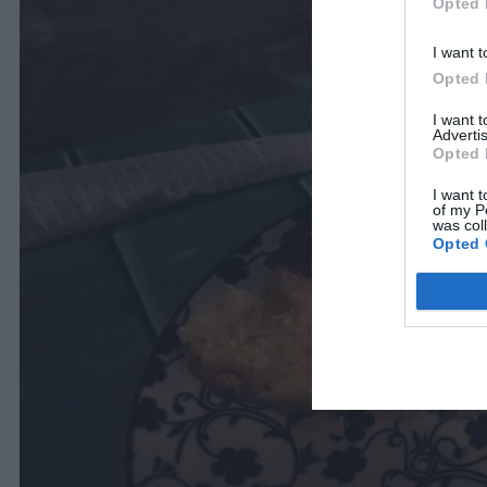
Opted 
I want t
Opted 
I want 
Advertis
Opted 
I want t
of my P
was col
Opted 