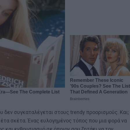
που δεν συγκαταλέγεται στους trendy προορισμούς. Και;
Νέτα σκέτα. Ένας ευλογημένος τόπος που μια φορά να
θος και ενθουσιασμό σε όποιον σου ζητάει να τον