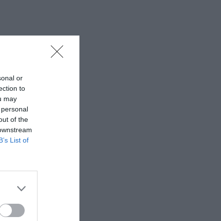
sonal or
ection to
ou may
 personal
out of the
 downstream
B’s List of