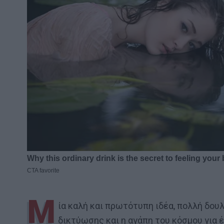
Μ
ία καλή και πρωτότυπη ιδέα, πολλή δουλ
δικτύωσης και η αγάπη του κόσμου για