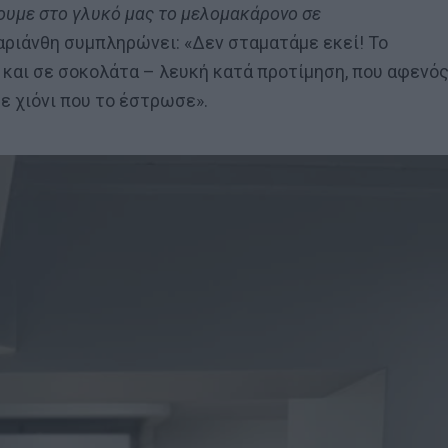
χουμε στο γλυκό μας το μελομακάρονο σε
 Μαριάνθη συμπληρώνει: «Δεν σταματάμε εκεί! Το
ς και σε σοκολάτα – λευκή κατά προτίμηση, που αφενό
ε χιόνι που το έστρωσε».