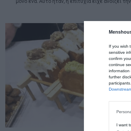
μόνο ένα. Αυτό ήταν, η επιτυχία είχε ανοίξει τ
Menshous
If you wish 
sensitive in
confirm you
continue se
information 
further disc
participants
Downstream 
Persona
I want t