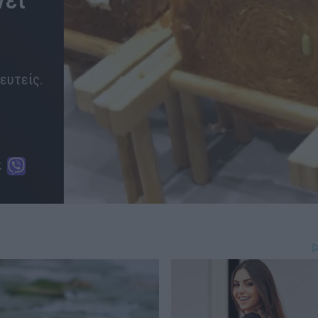
νει
ευτείς.