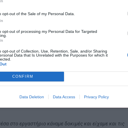
In
o opt-out of the Sale of my Personal Data.
ου να απολαμβάνει ο κόσμος με ενθουσιασμό κι έτσι
In
α στρόγγυλο κρουασάν, μέσα στο οποίο τοποθετήσαμε
ο και μεγαλύτερο από πάνω, γιατί ένα δεν είναι ποτέ
to opt-out of processing my Personal Data for Targeted
ing.
ακεδονικό Πρακτορείο Ειδήσεων, ο Αλέξανδρος
In
o opt-out of Collection, Use, Retention, Sale, and/or Sharing
ersonal Data that Is Unrelated with the Purposes for which it
lected.
Out
CONFIRM
 τον Ετιέν Καμαρά
Data Deletion
Data Access
Privacy Policy
έσα στο εργαστήριο κάναμε δοκιμές και είχαμε και τις