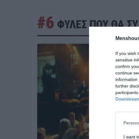
#6
ΦΥΛΕΣ ΠΟΥ ΘΑ Σ
Menshous
If you wish 
sensitive in
confirm you
continue se
information 
further disc
participants
Downstream 
Persona
I want t