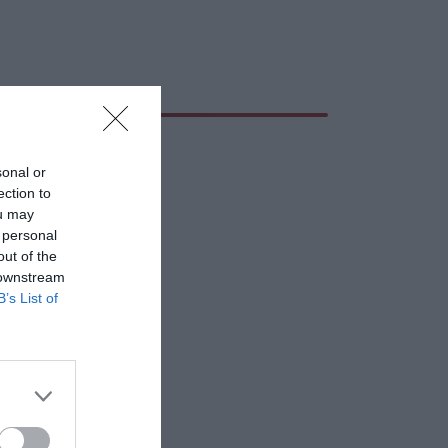
sonal or
ection to
ou may
 personal
out of the
 downstream
B’s List of