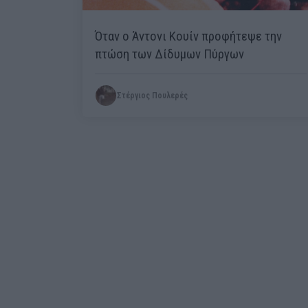
Όταν ο Άντονι Κουίν προφήτεψε την
πτώση των Δίδυμων Πύργων
Στέργιος Πουλερές