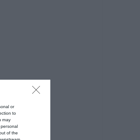
sonal or
ection to
ou may
 personal
out of the
 downstream