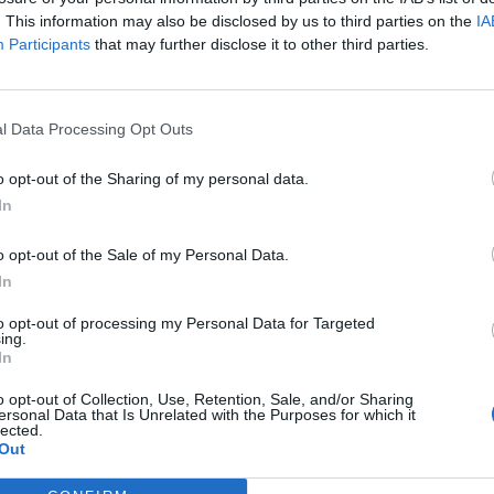
. This information may also be disclosed by us to third parties on the
IA
Participants
that may further disclose it to other third parties.
Πήρε το μυστικό στο βυθό:
Το
l Data Processing Opt Outs
μυστήριο με τον πολύτιμο θησαυρό της
πτήσης 111 που έστειλε στον άλλο
o opt-out of the Sharing of my personal data.
κόσμο 229 ψυχές
In
o opt-out of the Sale of my Personal Data.
Menshouse Team
In
to opt-out of processing my Personal Data for Targeted
ing.
In
o opt-out of Collection, Use, Retention, Sale, and/or Sharing
ersonal Data that Is Unrelated with the Purposes for which it
lected.
Out