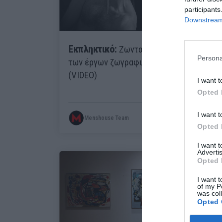
participants
Downstream 
Εκπληκτικό:
Ζωντανή αναπαράσταση
Persona
των έργων ζωγραφικής του Καραβάτζο
(VIDEO)
I want t
Opted 
I want t
Menshouse Team
Opted 
I want 
Advertis
Opted 
I want t
of my P
was col
Opted 