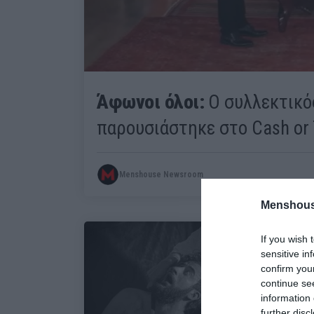
Άφωνοι όλοι:
Ο συλλεκτικός
παρουσιάστηκε στο Cash or 
Menshouse Newsroom
Menshous
If you wish 
sensitive in
confirm you
continue se
information 
further disc