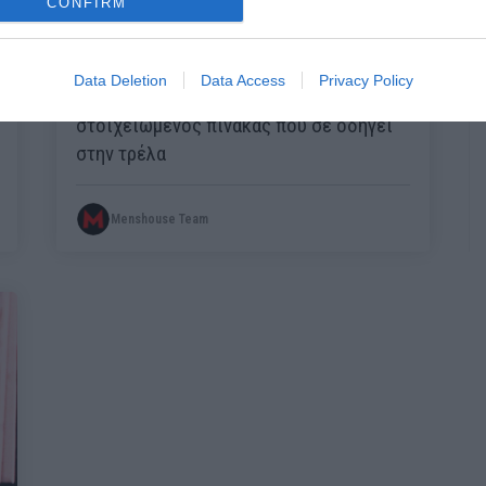
CONFIRM
Data Deletion
Data Access
Privacy Policy
«Τα χέρια που του αντιστέκονται»:
Ο
στοιχειωμένος πίνακας που σε οδηγεί
στην τρέλα
Menshouse Team