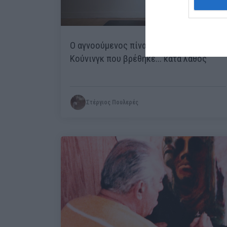
Ο αγνοούμενος πίνακας του Ντε
Κούνινγκ που βρέθηκε... κατά λάθος
Στέργιος Πουλερές