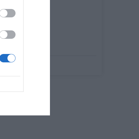
Ερρίκος Βούλγαρης