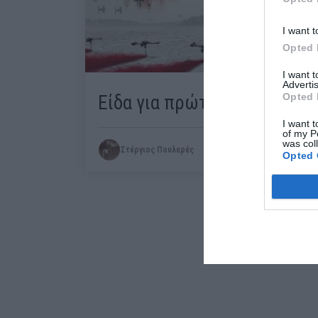
I want t
Opted 
I want 
Advertis
Opted 
Είδα για πρώτη φορά στη ζωή
I want t
of my P
was col
Στέργιος Πουλερές
Opted 