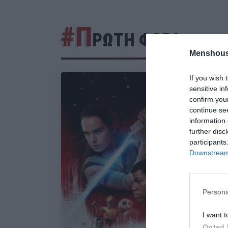
#Π
ΡΩΤΗ ΦΟΡΑ
Menshous
If you wish 
sensitive in
confirm you
continue se
information 
further disc
participants
Downstream 
Persona
I want t
Opted 