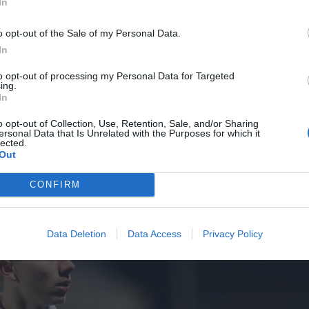
In
o opt-out of the Sale of my Personal Data.
In
to opt-out of processing my Personal Data for Targeted
ing.
In
 τον Ετιέν Καμαρά
o opt-out of Collection, Use, Retention, Sale, and/or Sharing
ersonal Data that Is Unrelated with the Purposes for which it
lected.
Out
CONFIRM
Data Deletion
Data Access
Privacy Policy