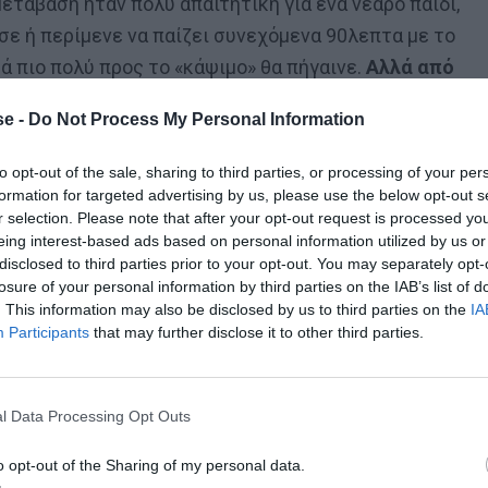
ετάβαση ήταν πολύ απαιτητική για ένα νεαρό παιδί,
σε ή περίμενε να παίζει συνεχόμενα 90λεπτα με το
ά πιο πολύ προς το «κάψιμο» θα πήγαινε.
Αλλά από
εξώθησε ο Ράφα Μπενίτεθ υπάρχει πολύ μεγάλη
e -
Do Not Process My Personal Information
to opt-out of the sale, sharing to third parties, or processing of your per
formation for targeted advertising by us, please use the below opt-out s
οτέ
. Ένα αόριστο «προσαρμόζεται» συνδυαζόμενο με
r selection. Please note that after your opt-out request is processed y
ύσαν.
Θα μπορούσε κάλλιστα ο Ισπανός κόουτς να
eing interest-based ads based on personal information utilized by us or
disclosed to third parties prior to your opt-out. You may separately opt-
δίνοντάς του ταυτόχρονα και ουσιαστικό χρόνο
losure of your personal information by third parties on the IAB’s list of
εκαθαρίστηκε πως ο Παναθηναϊκός δεν είχε άλλους
. This information may also be disclosed by us to third parties on the
IA
Participants
that may further disclose it to other third parties.
ν. Μόνο που κάτι τέτοιο δεν έγινε ποτέ.
, συνηθισμένη περίπτωση.
Είναι ένα τεράστιο project
l Data Processing Opt Outs
θαίνουμε ότι μόλις αναδείχθηκε, μισή σεζόν του
στην πατρίδα του.
Στην οποία όλοι ξέρουμε τι
o opt-out of the Sharing of my personal data.
 στις θέσεις των κορυφαίων.