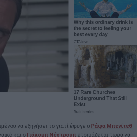
ιμένου να εξηγήσει το γιατί έφυγε ο
Ράφα Μπενίτεθ
αϊκό και ο
Γιάκομπ Νέστρουπ
ετοιμάζεται τώρα να