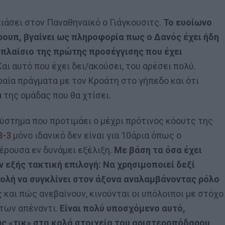
πιάσει στον Παναθηναϊκό ο Γιάγκουσιτς.
Το ευοίωνο
ρουπ, βγαίνει ως πληροφορία πως ο Δανός έχει ήδη
ο πλαίσιο της πρώτης προσέγγισης που έχει
 Και αυτό που έχει δει/ακούσει, του αρέσει πολύ.
ία πράγματα με τον Κροάτη στο γήπεδο και ότι
της ομάδας που θα χτίσει.
ύστημα που προτιμάει ο μέχρι πρότινος κόουτς της
3-3
μόνο ιδανικό δεν είναι για 10άρια όπως ο
έρουσα εν δυνάμει εξέλιξη.
Με βάση τα όσα έχει
ν εξής τακτική επιλογή: Να χρησιμοποιεί δεξί
τολή να συγκλίνει στον άξονα αναλαμβάνοντας ρόλο
 και πώς ανεβαίνουν, κινούνται οι υπόλοιποι με στόχο
 των απέναντι.
Είναι πολύ υποσχόμενο αυτό,
ς «τικ» στα καλά στοιχεία του αριστεροπόδαρου