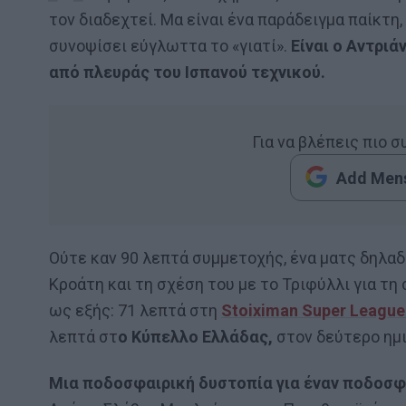
τον διαδεχτεί. Μα είναι ένα παράδειγμα παίκτη
συνοψίσει εύγλωττα το «γιατί».
Είναι ο Αντριά
από πλευράς του Ισπανού τεχνικού.
Για να βλέπεις πιο 
Add Mens
Ούτε καν 90 λεπτά συμμετοχής, ένα ματς δηλαδή
Κροάτη και τη σχέση του με το Τριφύλλι για τ
ως εξής: 71 λεπτά στη
Stoiximan Super League
λεπτά στ
ο Κύπελλο Ελλάδας,
στον δεύτερο ημι
Μια ποδοσφαιρική δυστοπία για έναν ποδοσφα