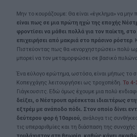
Μην το κουράζουμε: Θα είναι «έγκλημα» να μην 
είναι πως σε μια πρώτη ηχώ της εποχής Νέστ
φροντίσει να μάθει πολλά για τον παίκτη, στ
επιχειρήσει από μακριά στο πράσινο ρόστερ
.
Πιστεύοντας πως θα «ενορχηστρώσει» πολύ ωρα
μπορεί να τον μεταμορφώσει σε βασικό πυλώνα 
Ένα εύλογο ερώτημα, ωστόσο, είναι μήπως το σ
Κοπεγχάγης λειτουργήσει ως τροχοπέδη.
Το 4-
Γιάγκουσιτς. Εδώ όμως έχουμε μια πολύ ενδιαφ
δείξει, ο Νέστρουπ αρέσκεται ιδιαιτέρως στη
εξτρέμ με ανάποδο πόδι. Στον οποίο δίνει εν
δεύτερου φορ ή 10αριού,
ανάλογα τις συνθήκες
τις υπεραριθμίες και τη διάσπαση της συνοχής
τουλάχιστον στη θεωρία, καθώς κάνει ακριβώ