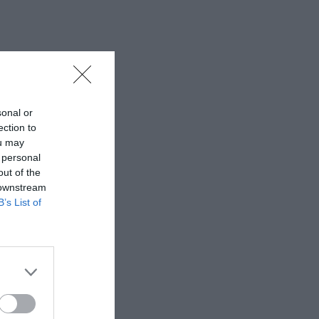
sonal or
ection to
ou may
 personal
out of the
 downstream
B’s List of