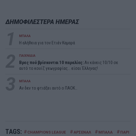
ΔΗΜΟΦΙΛΕΣΤΕΡΑ ΗΜΕΡΑΣ
1
ΜΠΑΛΑ
Η αλήθεια για τον Ετιέν Καμαρά
2
ΠΑΙΧΝΙΔΙΑ
Βρες πού βρίσκονται 10 παραλίες:
Αν κάνεις 10/10 σε
αυτό το κουίζ γεωγραφίας... είσαι Έλληνας!
3
ΜΠΑΛΑ
Αν δεν το φτιάξει αυτό ο ΠΑΟΚ…
TAGS:
#
#
#
#
CHAMPIONS LEAGUE
ΑΡΣΕΝΑΛ
ΜΠΑΛΑ
ΠΑΡΙ Σ