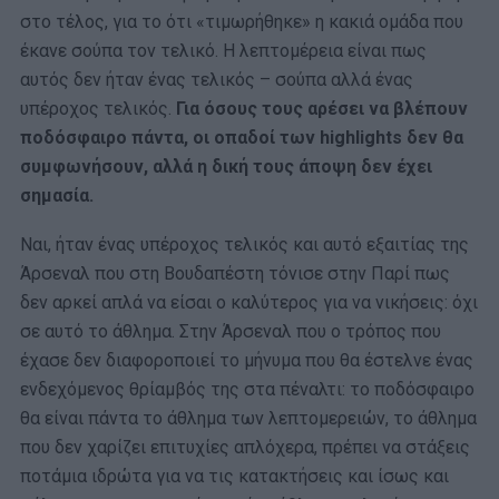
στο τέλος, για το ότι «τιμωρήθηκε» η κακιά ομάδα που
έκανε σούπα τον τελικό. Η λεπτομέρεια είναι πως
αυτός δεν ήταν ένας τελικός – σούπα αλλά ένας
υπέροχος τελικός.
Για όσους τους αρέσει να βλέπουν
ποδόσφαιρο πάντα, οι οπαδοί των highlights δεν θα
συμφωνήσουν, αλλά η δική τους άποψη δεν έχει
σημασία.
Ναι, ήταν ένας υπέροχος τελικός και αυτό εξαιτίας της
Άρσεναλ που στη Βουδαπέστη τόνισε στην Παρί πως
δεν αρκεί απλά να είσαι ο καλύτερος για να νικήσεις: όχι
σε αυτό το άθλημα. Στην Άρσεναλ που ο τρόπος που
έχασε δεν διαφοροποιεί το μήνυμα που θα έστελνε ένας
ενδεχόμενος θρίαμβός της στα πέναλτι: το ποδόσφαιρο
θα είναι πάντα το άθλημα των λεπτομερειών, το άθλημα
που δεν χαρίζει επιτυχίες απλόχερα, πρέπει να στάξεις
ποτάμια ιδρώτα για να τις κατακτήσεις και ίσως και