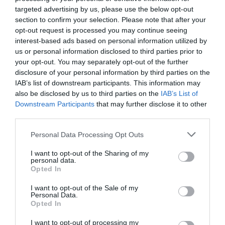
targeted advertising by us, please use the below opt-out
πως τη μεγάλη στιγμή του τελικού του Champions
section to confirm your selection. Please note that after your
League αντί για εντυπωσιακά γκολ, συνεχόμενες φάσεις
opt-out request is processed you may continue seeing
και θεαματική μπάλα είδαν ένα κοινότυπο under
και για
interest-based ads based on personal information utilized by
αυτό δεν φταίει η ομαδάρα του Λουίς Ενρίκε αλλά το
us or personal information disclosed to third parties prior to
your opt-out. You may separately opt-out of the further
αντι-εμπορικό στιλ της ομάδας του Αρτέτα.
disclosure of your personal information by third parties on the
IAB’s list of downstream participants. This information may
Όμως το ποδόσφαιρο, σε αντίθεση με τη μυθολογία της
also be disclosed by us to third parties on the
IAB’s List of
εποχής, είναι και θα παραμείνει ένα άθλημα
Downstream Participants
that may further disclose it to other
αποτελέσματος: το θέαμα είναι κάτι που μπορεί να
third parties.
προκύψει ως απόρροια του αποτελέσματος, αλλά
Personal Data Processing Opt Outs
μπορεί και όχι.
Στο τέλος της ημέρας, αν αγαπάς το
ποδόσφαιρο το αγαπάς όπως και να έχει, όχι μόνο
I want to opt-out of the Sharing of my
personal data.
όταν το σκορ προσομοιάζει σε αγώνα πόλο.
Το
Opted In
αγαπάς και όταν βλέπεις την ψυχωμένη προσπάθεια
I want to opt-out of the Sale of my
ενός αουτσάιντερ να μην χάσει από το φαβορί. Το
Personal Data.
αγαπάς όταν μια μηχανή θεάματος σαν την Παρί
Opted In
καταστρέφεται και δεν μπορεί να αποδόσει θέαμα: αν
I want to opt-out of processing my