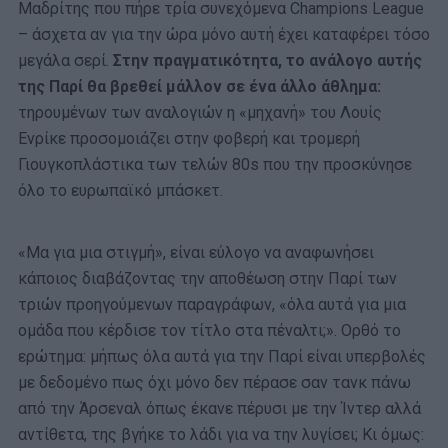
Μαδρίτης που πήρε τρία συνεχόμενα Champions League
– άσχετα αν για την ώρα μόνο αυτή έχει καταφέρει τόσο
μεγάλα σερί.
Στην πραγματικότητα, το ανάλογο αυτής
της Παρί θα βρεθεί μάλλον σε ένα άλλο άθλημα:
τηρουμένων των αναλογιών η «μηχανή» του Λουίς
Ενρίκε προσομοιάζει στην φοβερή και τρομερή
Γιουγκοπλάστικα των τελών 80s που την προσκύνησε
όλο το ευρωπαϊκό μπάσκετ.
«Μα για μια στιγμή», είναι εύλογο να αναφωνήσει
κάποιος διαβάζοντας την αποθέωση στην Παρί των
τριών προηγούμενων παραγράφων, «όλα αυτά για μια
ομάδα που κέρδισε τον τίτλο στα πέναλτι;». Ορθό το
ερώτημα: μήπως όλα αυτά για την Παρί είναι υπερβολές
με δεδομένο πως όχι μόνο δεν πέρασε σαν τανκ πάνω
από την Άρσεναλ όπως έκανε πέρυσι με την Ίντερ αλλά
αντίθετα, της βγήκε το λάδι για να την λυγίσει; Κι όμως: