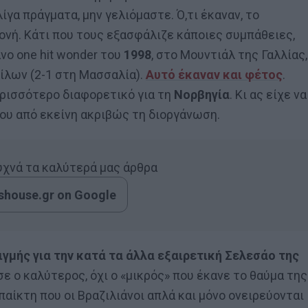
ίγα πράγματα, μην γελιόμαστε. Ό,τι έκαναν, το
ονή. Κάτι που τους εξασφάλιζε κάποιες συμπάθειες,
νο one hit wonder του
1998
, στο Μουντιάλ της Γαλλίας,
μίλων (2-1 στη Μασσαλία).
Αυτό έκαναν και φέτος
.
ερισσότερο διαφορετικό για τη
Νορβηγία
. Κι ας είχε να
ου από εκείνη ακριβώς τη διοργάνωση.
συχνά τα καλύτερά μας άρθρα
house.gr on Google
ιγμής για την κατά τα άλλα εξαιρετική Σελεσάο της
σε ο καλύτερος, όχι ο «μικρός» που έκανε το θαύμα της
παίκτη που οι Βραζιλιάνοι απλά και μόνο ονειρεύονται