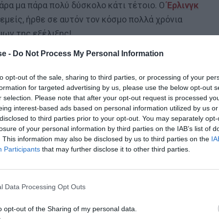
 πάρα μα πάρα πολύ δύσκολο κάτι τέτοιο. Ο
Έρλινγκ
 εμείς, ήρθε σε αυτόν τον κόσμο πολλά χρόνια
μων της εξέλιξης!
e -
Do Not Process My Personal Information
τερ Σίτι
είναι το best of της Νορβηγίας.
Δείτε, ωραί
μυρίστηκε αίμα» και άλλαξε ύφος, στάση σώματος κα
to opt-out of the sale, sharing to third parties, or processing of your per
 και να πάρει την κεφαλιά. Πώς σημάδεψε και
formation for targeted advertising by us, please use the below opt-out s
r selection. Please note that after your opt-out request is processed y
οχή, στέλνοντας κάτι σαν οβίδα στο τέρμα του
eing interest-based ads based on personal information utilized by us or
ν έρχεται εν ειρήνη για τους αντιπάλους…
disclosed to third parties prior to your opt-out. You may separately opt-
losure of your personal information by third parties on the IAB’s list of
. This information may also be disclosed by us to third parties on the
IA
Participants
that may further disclose it to other third parties.
ρούσε ποτέ μόνος. ΟΚ, ούτε οι άλλοι θα μπορούσαν ποτ
 ηγέτης όλων, η Ιστορία βρίθει τέτοιων
ν πραγματικά ένα σωρό πολύ καλοί παίκτες σε αυτή
l Data Processing Opt Outs
υ μόνο κατά τύχη δεν προέκυψε.
o opt-out of the Sharing of my personal data.
πίκεντρο του ποδοσφαιρικού πλανήτη επειδή κάποια