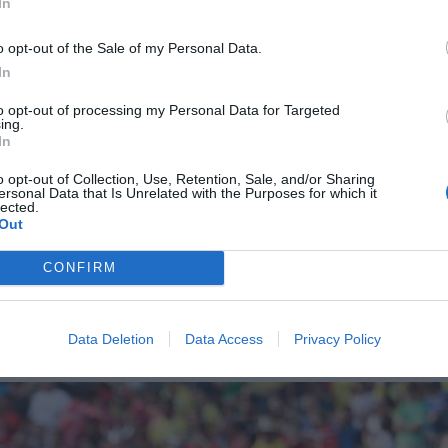
In
ι το ρόλο του φτωχού συγγενή.
Και δεν αντέδρασε
o opt-out of the Sale of my Personal Data.
στην πραγματικότητα είναι μια από τις πλουσιότερες
In
ξανά αξιοσέβαστη, να αναγκάσει τον υπόλοιπο κόσμο
to opt-out of processing my Personal Data for Targeted
 της. Να χαρεί το παιχνίδι…
ing.
In
o opt-out of Collection, Use, Retention, Sale, and/or Sharing
ersonal Data that Is Unrelated with the Purposes for which it
lected.
Out
 τον Ετιέν Καμαρά
CONFIRM
Data Deletion
Data Access
Privacy Policy