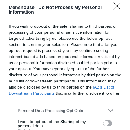
πολυάριθμες χριστουγεννιάτικες εκδηλώσεις με
Menshouse -
Do Not Process My Personal
Information
«ναυαρχίδα» τον περίφημο Μύλο των Ξωτικών, τότε
φτάνουμε στο προκείμενο.
If you wish to opt-out of the sale, sharing to third parties, or
processing of your personal or sensitive information for
targeted advertising by us, please use the below opt-out
section to confirm your selection. Please note that after your
ΜΠΑΛΑ
opt-out request is processed you may continue seeing
Η αλήθεια για τον Ετιέν Καμαρά
interest-based ads based on personal information utilized by
us or personal information disclosed to third parties prior to
your opt-out. You may separately opt-out of the further
disclosure of your personal information by third parties on the
IAB’s list of downstream participants. This information may
Ο
Μύλος των Ξωτικών
είναι το μεγαλύτερο
also be disclosed by us to third parties on the
IAB’s List of
χριστουγεννιάτικο θεματικό πάρκο της Ελλάδας και
Downstream Participants
that may further disclose it to other
ένας από τους λόγους που τα τελευταία χρόνια
third parties.
επικρατεί στη θεσσαλική πόλη το αδιαχώρητο την
Personal Data Processing Opt Outs
περίοδο των χειμερινών εορτών. Φέτος η τάση έχει…
αποκρυσταλλωθεί ακόμα νωρίτερα.
I want to opt-out of the Sharing of my
personal data.