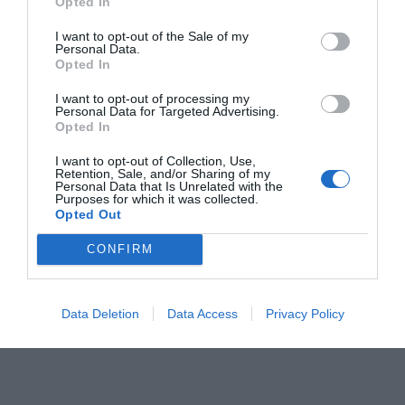
Opted In
Σύμφωνα με την τοπική ιστοσελίδα «trikalavoice.gr»,
οι
κρατήσεις μέσα στην πόλη για τα Χριστούγεννα και
I want to opt-out of the Sale of my
Personal Data.
την Πρωτοχρονιά αγγίζουν το 100%
. Τα δωμάτια που
Opted In
δεν έχουν διατεθεί σε ξενοδοχεία και Airbnb είναι
I want to opt-out of processing my
ελάχιστα και όπως όλα δείχνουν το φαινόμενο θα
Personal Data for Targeted Advertising.
Opted In
παραταθεί έως την Κυριακή 8 Ιανουαρίου, καθώς η αργία
των Θεοφανίων πέφτει φέτος Παρασκευή,
I want to opt-out of Collection, Use,
Retention, Sale, and/or Sharing of my
δημιουργώντας ένα ακόμη τριήμερο, πέραν εκείνου από
Personal Data that Is Unrelated with the
Purposes for which it was collected.
τις 24 έως τις 26 Δεκεμβρίου.
Opted Out
Αν δεν έχετε επισκεφτεί ακόμα την περιοχή θα σας
CONFIRM
λέγαμε να «σπεύσετε», αλλά θα ήταν σαν να ξύναμε
πληγές. Αρχές Δεκέμβρη είναι σαφές ότι χρειάζεσαι…
μπάρμπα στα Τρίκαλα για να τα επισκεφτείς τέλος του
Data Deletion
Data Access
Privacy Policy
μήνα.