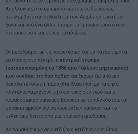
Και μόνο τη στολισμένη με πολύχρωμες ομπρέλες οδός
Απόλλωνος, στο εμπορικό κέντρο, να δει κανείς,
αντιλαμβάνεται τη βούληση των Αρχών να συστήσει
ξανά και υπό ένα άλλο πρίσμα τα Τρίκαλα τόσο στους
ντόπιους όσο και στους ταξιδιώτες.
Οι πεζόδρομοι με τις καφετέριες και τα καταστήματα
εστίασης στο κέντρο,
η κεντρική γέφυρα
(κατασκευασμένη το 1886 από Γάλλους μηχανικούς)
που συνδέει τις δύο όχθες
και ξεχωρίζει από μια
δεκάδα τέτοιων, η παρόχθια βλάστηση με τα ψηλά
πλατάνια να ρίχνουν τη σκιά τους στο νερό και ο
παραδοσιακός οικισμός Βαρούσι με τα πλακόστρωτα
σοκάκια αρκούν για να «ρουφήξει» κάποιος και το
τελευταίο λεπτό από μια τριήμερη απόδραση.
Αν προσθέσουμε σε αυτά ξακουστά hot spot, όπως
Μετέωρα, την Ελάτης και το Περτούλι, καθώς και τις