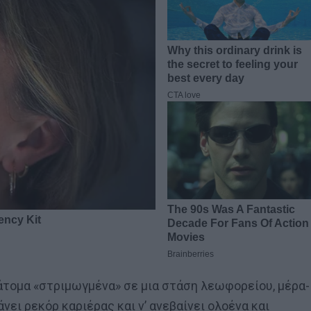
 άτομα «στριμωγμένα» σε μια στάση λεωφορείου, μέρα-
άνει ρεκόρ καριέρας και ν’ ανεβαίνει ολοένα και