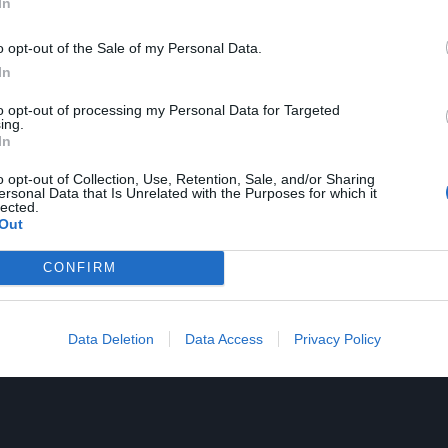
τερα χαμηλό κόστος αφού «η στάση δεν κόστισε
In
 Παπαστεργίου, πριν συνεχίσει λέγοντας ότι ««
Τα
o opt-out of the Sale of my Personal Data.
δρευσης, λειτουργούν με μικρά συστήματα
(εννοεί τα
In
δίνουν τη δυνατότητα οι πολίτες να πάρουν μια ανάσα
to opt-out of processing my Personal Data for Targeted
η»
, ενώ εξήγησε πως το συγκεκριμένο σύστημα το
ing.
In
 νεότεροι, που το βλέπουν και λίγο σαν παιχνίδι.
o opt-out of Collection, Use, Retention, Sale, and/or Sharing
ersonal Data that Is Unrelated with the Purposes for which it
 μετά θα συμφωνήσετε πως αν υπάρχει θέληση, σχεδό
lected.
Out
CONFIRM
Data Deletion
Data Access
Privacy Policy