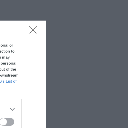
sonal or
ection to
ou may
 personal
out of the
 downstream
B’s List of