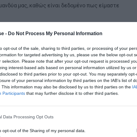
μανδύα μας, καθώς είναι δεδομένο πως είμαστε
ν τα Τρίκαλα και ο δήμαρχός τους,
ο Δημήτρης
e -
Do Not Process My Personal Information
ην συγκεκριμένη πόλη και πώς «ανακουφίζονται» από
to opt-out of the sale, sharing to third parties, or processing of your per
formation for targeted advertising by us, please use the below opt-out s
r selection. Please note that after your opt-out request is processed y
eing interest-based ads based on personal information utilized by us or
disclosed to third parties prior to your opt-out. You may separately opt-
losure of your personal information by third parties on the IAB’s list of
. This information may also be disclosed by us to third parties on the
IA
 τον Ετιέν Καμαρά
Participants
that may further disclose it to other third parties.
l Data Processing Opt Outs
ημείων δροσισμού προχώρησε με τη μετασκευή των
o opt-out of the Sharing of my personal data.