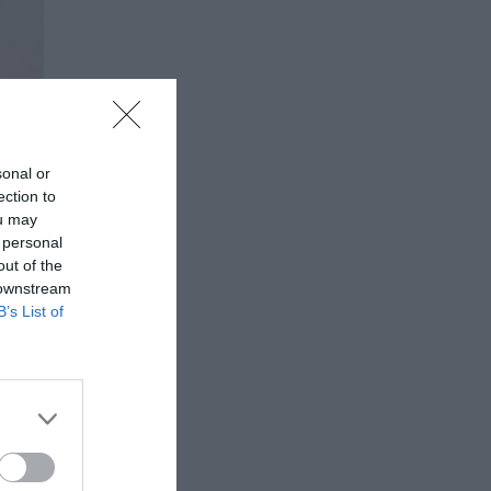
sonal or
ection to
ou may
 personal
out of the
 downstream
B’s List of