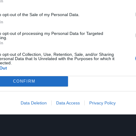
In
o opt-out of the Sale of my Personal Data.
In
to opt-out of processing my Personal Data for Targeted
ing.
In
ς μπροστά στις άλλες. Σ’ αυτές που δε γίνονται και
o opt-out of Collection, Use, Retention, Sale, and/or Sharing
ersonal Data that Is Unrelated with the Purposes for which it
μπαίνει η νέα φουρνιά ξένων συμμαθητών τους, στους
lected.
Out
 με χαμόγελο και αγκαλιά τους νέους φίλους των
CONFIRM
Data Deletion
Data Access
Privacy Policy