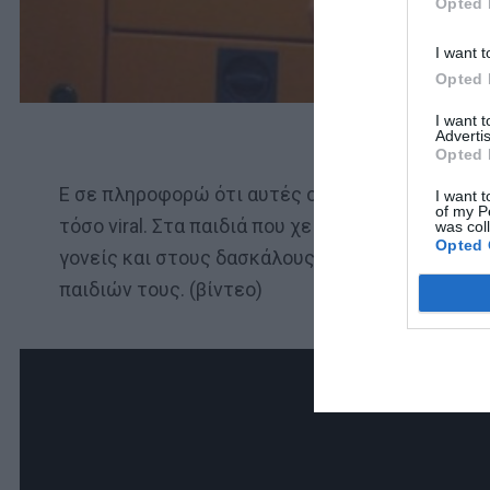
Opted 
I want t
Opted 
I want 
Advertis
Opted 
Ε σε πληροφορώ ότι αυτές οι εικόνες είναι λίγε
I want t
of my P
τόσο viral. Στα παιδιά που χειροκροτούν όταν 
was col
Opted 
γονείς και στους δασκάλους που καλωσορίζουν
παιδιών τους. (βίντεο)