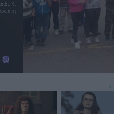
αιδί. Κι
έσα στη