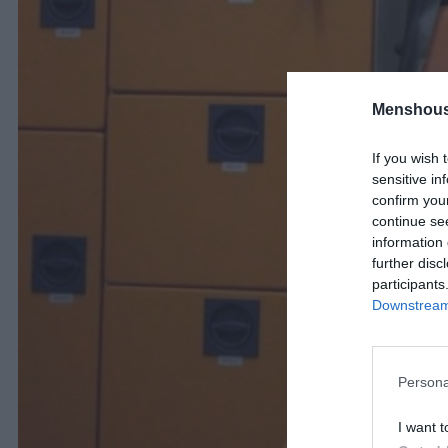
Menshous
If you wish 
sensitive in
confirm you
continue se
information 
further disc
participants
Downstream 
Persona
I want t