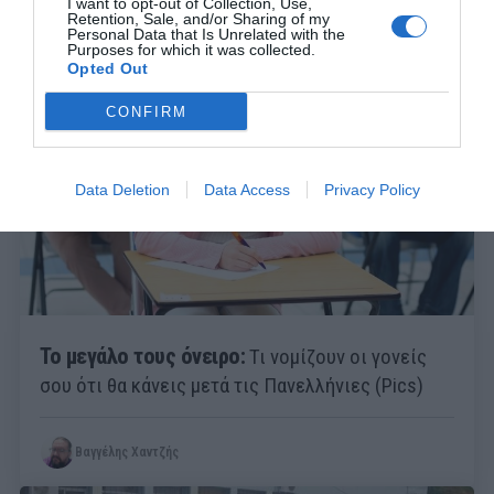
I want to opt-out of Collection, Use,
Retention, Sale, and/or Sharing of my
Menshouse Team
Personal Data that Is Unrelated with the
Purposes for which it was collected.
Opted Out
CONFIRM
Data Deletion
Data Access
Privacy Policy
Το μεγάλο τους όνειρο:
Τι νομίζουν οι γονείς
σου ότι θα κάνεις μετά τις Πανελλήνιες (Pics)
Βαγγέλης Χαντζής