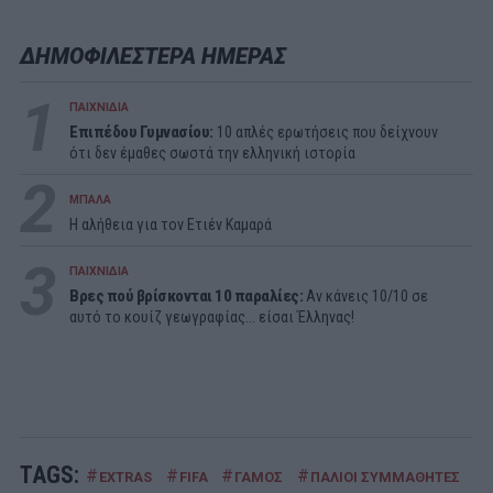
ΔΗΜΟΦΙΛΕΣΤΕΡΑ ΗΜΕΡΑΣ
1
ΠΑΙΧΝΙΔΙΑ
Επιπέδου Γυμνασίου:
10 απλές ερωτήσεις που δείχνουν
ότι δεν έμαθες σωστά την ελληνική ιστορία
2
ΜΠΑΛΑ
Η αλήθεια για τον Ετιέν Καμαρά
3
ΠΑΙΧΝΙΔΙΑ
Βρες πού βρίσκονται 10 παραλίες:
Αν κάνεις 10/10 σε
αυτό το κουίζ γεωγραφίας... είσαι Έλληνας!
TAGS:
#
#
#
#
#
EXTRAS
FIFA
ΓΑΜΟΣ
ΠΑΛΙΟΙ ΣΥΜΜΑΘΗΤΕΣ