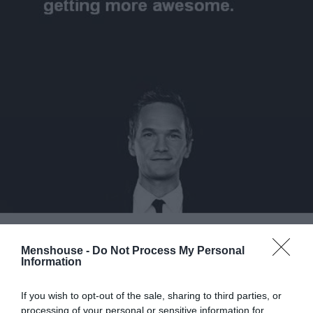
Menshouse -
Do Not Process My Personal
3.
Μπορείς να καις ακόμα τα φαγητά σου
. Επιχείρησες
Information
προχθές να το παίξεις σεφ στην κοπέλα που θα ερχόταν
σπίτι. Πήρες ταλιατέλες, δαμάσκηνα, ψαρονέφρι και τα
If you wish to opt-out of the sale, sharing to third parties, or
έδωσες στα γατιά, για να παραγγείλεις ιταλικό απ΄έξω.
processing of your personal or sensitive information for