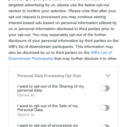
Καλή επιλογή. Τα δαμάσκηνα δεν πάνε με τις ταλιατέλες.
targeted advertising by us, please use the below opt-out
section to confirm your selection. Please note that after your
Κι αν πάνε δεν είμαι υποχρεωμένος να το ξέρω. Κι εγώ
opt-out request is processed you may continue seeing
τα καίω τα φαγητά μου.
interest-based ads based on personal information utilized by
us or personal information disclosed to third parties prior to
your opt-out. You may separately opt-out of the further
disclosure of your personal information by third parties on the
IAB’s list of downstream participants. This information may
also be disclosed by us to third parties on the
IAB’s List of
Downstream Participants
that may further disclose it to other
third parties.
Personal Data Processing Opt Outs
I want to opt-out of the Sharing of my
personal data.
Opted In
I want to opt-out of the Sale of my
Personal Data.
Opted In
I want to opt-out of processing my