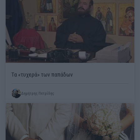
Τα «τυχερά» των παπάδων
Δημήτρης Πετρίδης