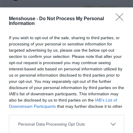
Menshouse -
Do Not Process My Personal
Information
If you wish to opt-out of the sale, sharing to third parties, or
processing of your personal or sensitive information for
targeted advertising by us, please use the below opt-out
section to confirm your selection. Please note that after your
opt-out request is processed you may continue seeing
interest-based ads based on personal information utilized by
us or personal information disclosed to third parties prior to
your opt-out. You may separately opt-out of the further
Αυτός είναι ο 25χρονος γύπας που ζητά σύνταξη
disclosure of your personal information by third parties on the
χηρείας για την απώλεια της 91χρονης συζύγου
IAB’s list of downstream participants. This information may
also be disclosed by us to third parties on the
IAB’s List of
του (Pic)
Downstream Participants
that may further disclose it to other
third parties.
Menshouse Team
Personal Data Processing Opt Outs