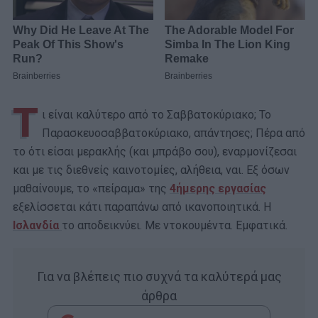
Τ
ι είναι καλύτερο από το Σαββατοκύριακο; Το
Παρασκευοσαββατοκύριακο, απάντησες; Πέρα από
το ότι είσαι μερακλής (και μπράβο σου), εναρμονίζεσαι
και με τις διεθνείς καινοτομίες, αλήθεια, ναι. Εξ όσων
μαθαίνουμε, το «πείραμα» της
4ήμερης εργασίας
εξελίσσεται κάτι παραπάνω από ικανοποιητικά. Η
Ισλανδία
το αποδεικνύει. Με ντοκουμέντα. Εμφατικά.
Για να βλέπεις πιο συχνά τα καλύτερά μας
άρθρα