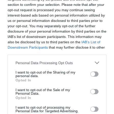
section to confirm your selection. Please note that after your
opt-out request is processed you may continue seeing
interest-based ads based on personal information utilized by
us or personal information disclosed to third parties prior to
your opt-out. You may separately opt-out of the further
disclosure of your personal information by third parties on the
IAB’s list of downstream participants. This information may
also be disclosed by us to third parties on the
IAB’s List of
Downstream Participants
that may further disclose it to other
third parties.
Περνάς καλά, δουλεύεις καλύτερα
Personal Data Processing Opt Outs
Είναι αυτός ένας θρίαμβος της Gen Z; Κατά βάση, ναι
.
I want to opt-out of the Sharing of my
personal data.
Αυτή η νέα γενιά εργαζομένων ήρθε με φόρα στα
Opted In
πράγματα αμφισβητώντας ιδέες και συνήθειες των
I want to opt-out of the Sale of my
προηγούμενων γενιών. Κάνοντας ξεκάθαρο πως αυτοί
Personal Data.
δεν έχουν σκοπό να δουλεύουν από το πρωί μέχρι το
Opted In
βράδυ, σε εξαντλητικούς ρυθμούς, ούτε πως είναι
I want to opt-out of processing my
πρόθυμοι να ανεχτούν χαμηλές απολαβές και
Personal Data for Targeted Advertising.