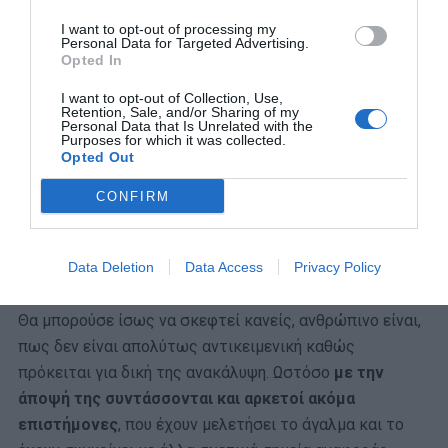
I want to opt-out of processing my
Personal Data for Targeted Advertising.
Opted In
I want to opt-out of Collection, Use,
Retention, Sale, and/or Sharing of my
Personal Data that Is Unrelated with the
Purposes for which it was collected.
Opted Out
CONFIRM
Data Deletion
Data Access
Privacy Policy
Θα μπορούσε ίσως να σκεφτεί κανείς, ανθρώπινο είναι,
πως δεν είναι απολύτως αντικειμενική καθώς
πρόκειται για δική της ανακάλυψη. Ωστόσο
με την
άποψή της συντάσσονται και αρκετοί ακόμα
επιστήμονες
, που έχουν μελετήσει το άγαλμα και το