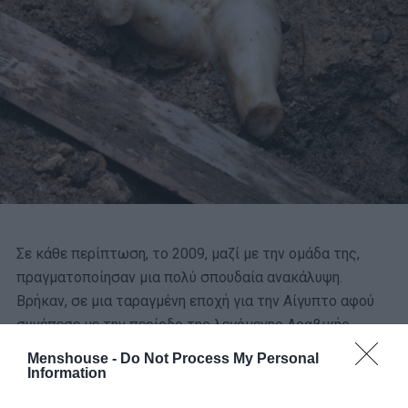
Σε κάθε περίπτωση, το 2009, μαζί με την ομάδα της,
πραγματοποίησαν μια πολύ σπουδαία ανακάλυψη.
Βρήκαν, σε μια ταραγμένη εποχή για την Αίγυπτο αφού
συνέπεσε με την περίοδο της λεγόμενης Αραβικής
Άνοιξης,
ένα μαρμάρινο άγαλμα του Αλέξανδρου
.
Menshouse -
Do Not Process My Personal
Information
Σύμφωνα με όσα είπε η κυρία Λημναίου-Παπακώστα σε