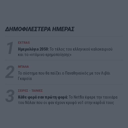
ΔΗΜΟΦΙΛΕΣΤΕΡΑ ΗΜΕΡΑΣ
1
EXTRAS
Ημερολόγιο 2050:
To τέλος του ελληνικού καλοκαιριού
και το «ντόμινο ερημοποίησης»
2
ΜΠΑΛΑ
Το σύστημα που θα παίζει ο Παναθηναϊκός με τον Λιβάι
Γκαρσία
3
ΣΕΙΡΕΣ - ΤΑΙΝΙΕΣ
Κάθε φορά σαν πρώτη φορά:
Το Netflix έφερε την ταινιάρα
του Νόλαν που οι φαν έχουν κρυφό νο1 στην καρδιά τους