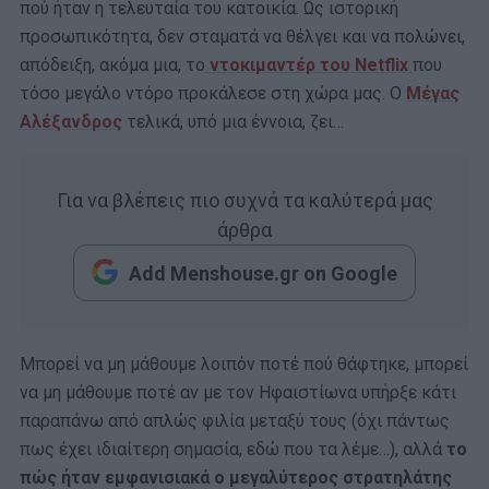
πού ήταν η τελευταία του κατοικία. Ως ιστορική
προσωπικότητα, δεν σταματά να θέλγει και να πολώνει,
απόδειξη, ακόμα μια, το
ντοκιμαντέρ του Netflix
που
τόσο μεγάλο ντόρο προκάλεσε στη χώρα μας. Ο
Μέγας
Αλέξανδρος
τελικά, υπό μια έννοια, ζει…
Για να βλέπεις πιο συχνά τα καλύτερά μας
άρθρα
Add Menshouse.gr on Google
Μπορεί να μη μάθουμε λοιπόν ποτέ πού θάφτηκε, μπορεί
να μη μάθουμε ποτέ αν με τον Ηφαιστίωνα υπήρξε κάτι
παραπάνω από απλώς φιλία μεταξύ τους (όχι πάντως
πως έχει ιδιαίτερη σημασία, εδώ που τα λέμε…), αλλά
το
πώς ήταν εμφανισιακά ο μεγαλύτερος στρατηλάτης