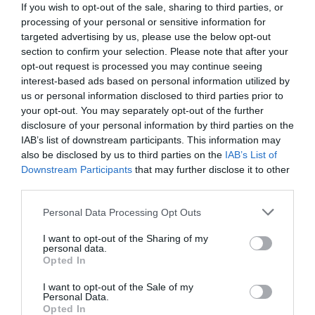
συνέντευξή της στη Lifo πρόκειται για ένα εύρημα
If you wish to opt-out of the sale, sharing to third parties, or
ανυπολόγιστης αξίας. Καθότι μας δείχνει πως ήταν
processing of your personal or sensitive information for
targeted advertising by us, please use the below opt-out
πραγματικά ο Μακεδόνας στρατηγός.
Είναι δηλαδή η
section to confirm your selection. Please note that after your
πραγματική μορφή του, όχι κάποια εξιδανικευμένη
,
opt-out request is processed you may continue seeing
όπως αυτές που φιλοτεχνήθηκαν αργότερα.
interest-based ads based on personal information utilized by
us or personal information disclosed to third parties prior to
your opt-out. You may separately opt-out of the further
disclosure of your personal information by third parties on the
IAB’s list of downstream participants. This information may
also be disclosed by us to third parties on the
IAB’s List of
Downstream Participants
that may further disclose it to other
third parties.
Personal Data Processing Opt Outs
I want to opt-out of the Sharing of my
personal data.
Opted In
I want to opt-out of the Sale of my
Personal Data.
Opted In